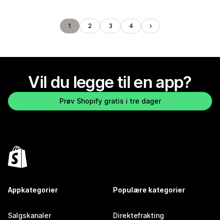
1
2
3
4
Vil du legge til en app?
Prøv Shopify gratis i tre dager
Appkategorier
Populære kategorier
Salgskanaler
Direktefrakting