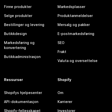
Finne produkter
Markedsplasser
Selge produkter
Produktanmeldelser
Bestillinger og levering
Mersalg og pakker
Butikkdesign
E-postmarkedsføring
Markedsføring og
SEO
konvertering
Frakt
Butikkadministrasjon
Valuta og oversettelse
Ressurser
Shopify
Shopifys hjelpesenter
Om
API-dokumentasjon
Karrierer
Shopify-fellesskapet
Investorer