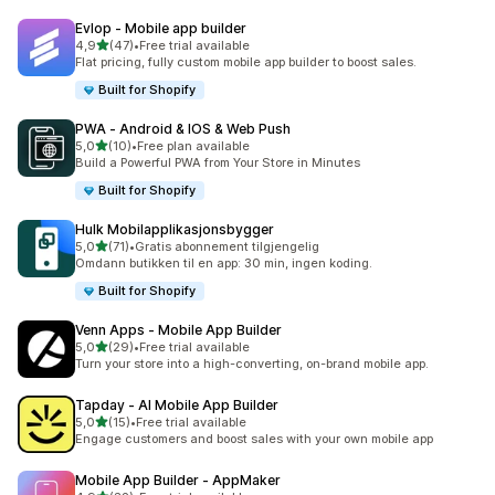
Evlop ‑ Mobile app builder
av 5 stjerner
4,9
(47)
•
Free trial available
Totalt 47 omtaler
Flat pricing, fully custom mobile app builder to boost sales.
Built for Shopify
PWA ‑ Android & IOS & Web Push
av 5 stjerner
5,0
(10)
•
Free plan available
Totalt 10 omtaler
Build a Powerful PWA from Your Store in Minutes
Built for Shopify
Hulk Mobilapplikasjonsbygger
av 5 stjerner
5,0
(71)
•
Gratis abonnement tilgjengelig
Totalt 71 omtaler
Omdann butikken til en app: 30 min, ingen koding.
Built for Shopify
Venn Apps ‑ Mobile App Builder
av 5 stjerner
5,0
(29)
•
Free trial available
Totalt 29 omtaler
Turn your store into a high-converting, on-brand mobile app.
Tapday ‑ AI Mobile App Builder
av 5 stjerner
5,0
(15)
•
Free trial available
Totalt 15 omtaler
Engage customers and boost sales with your own mobile app
Mobile App Builder ‑ AppMaker