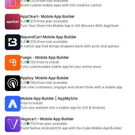
av 5 stjerner
4,9
(32)
•
Free trial available
Totalt 32 omtaler
Build custom mobile apps with full creative control
AppOkart‑ Mobile App Builder
av 5 stjerner
5,0
(27)
•
Free plan available
Totalt 27 omtaler
Turn Your Store Into Mobile App In 60 Minutes With AppOkart
BeyondCart Mobile App Builder
av 5 stjerner
5,0
(23)
•
Free trial available
Totalt 23 omtaler
A native app that brings shoppers back with push and games
Fuego ‑ Mobile App Builder
av 5 stjerner
5,0
(15)
•
Free to install
Totalt 15 omtaler
Fully customizable mobile app for your online store.
Apploy: Mobile App Builder
av 5 stjerner
5,0
(16)
•
Free trial available
Totalt 16 omtaler
Get new customers, engage and retain them with a mobile app
Mobile App Builder | AppMySite
Free to install
Turn any website into a mobile app for iOS & Android.
Vegacart – Mobile App Builder
av 5 stjerner
5,0
(11)
•
Free plan available
Totalt 11 omtaler
Build Native Android/iOS app with No-Code Mobile App Builder