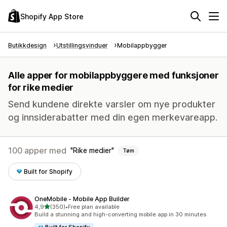
Shopify App Store
Butikkdesign
Utstillingsvinduer
Mobilappbygger
Alle apper for mobilappbyggere med funksjoner
for rike medier
Send kundene direkte varsler om nye produkter
og innsiderabatter med din egen merkevareapp.
100 apper med
Rike medier
Tøm
Built for Shopify
OneMobile ‑ Mobile App Builder
av 5 stjerner
4,9
(350)
•
Free plan available
Totalt 350 omtaler
Build a stunning and high-converting mobile app in 30 minutes