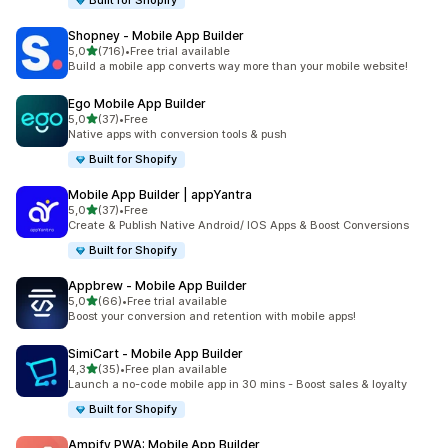
Built for Shopify
Shopney ‑ Mobile App Builder
av 5 stjerner
5,0
(716)
•
Free trial available
Totalt 716 omtaler
Build a mobile app converts way more than your mobile website!
Ego Mobile App Builder
av 5 stjerner
5,0
(37)
•
Free
Totalt 37 omtaler
Native apps with conversion tools & push
Built for Shopify
Mobile App Builder | appYantra
av 5 stjerner
5,0
(37)
•
Free
Totalt 37 omtaler
Create & Publish Native Android/ IOS Apps & Boost Conversions
Built for Shopify
Appbrew ‑ Mobile App Builder
av 5 stjerner
5,0
(66)
•
Free trial available
Totalt 66 omtaler
Boost your conversion and retention with mobile apps!
SimiCart ‑ Mobile App Builder
av 5 stjerner
4,3
(35)
•
Free plan available
Totalt 35 omtaler
Launch a no-code mobile app in 30 mins - Boost sales & loyalty
Built for Shopify
Ampify PWA: Mobile App Builder