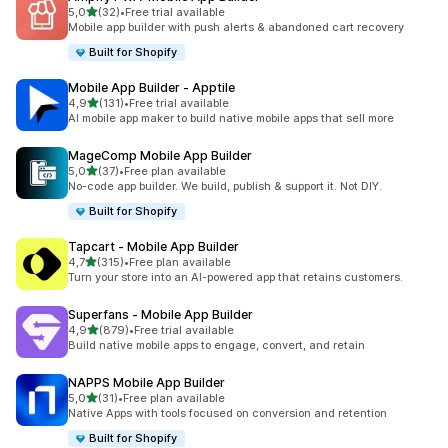
av 5 stjerner
5,0
(32)
•
Free trial available
Totalt 32 omtaler
Mobile app builder with push alerts & abandoned cart recovery
Built for Shopify
Mobile App Builder ‑ Apptile
av 5 stjerner
4,9
(131)
•
Free trial available
Totalt 131 omtaler
AI mobile app maker to build native mobile apps that sell more
MageComp Mobile App Builder
av 5 stjerner
5,0
(37)
•
Free plan available
Totalt 37 omtaler
No-code app builder. We build, publish & support it. Not DIY.
Built for Shopify
Tapcart ‑ Mobile App Builder
av 5 stjerner
4,7
(315)
•
Free plan available
Totalt 315 omtaler
Turn your store into an AI-powered app that retains customers.
Superfans ‑ Mobile App Builder
av 5 stjerner
4,9
(879)
•
Free trial available
Totalt 879 omtaler
Build native mobile apps to engage, convert, and retain
NAPPS Mobile App Builder
av 5 stjerner
5,0
(31)
•
Free plan available
Totalt 31 omtaler
Native Apps with tools focused on conversion and retention
Built for Shopify