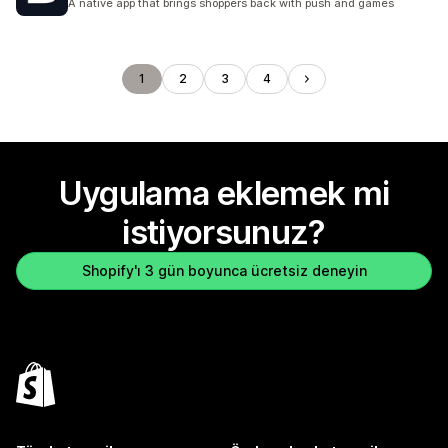
A native app that brings shoppers back with push and games
1
2
3
4
Uygulama eklemek mi
istiyorsunuz?
Shopify'ı 3 gün boyunca ücretsiz deneyin