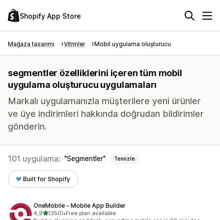
Shopify App Store
Mağaza tasarımı
Vitrinler
Mobil uygulama oluşturucu
segmentler özelliklerini içeren tüm mobil
uygulama oluşturucu uygulamaları
Markalı uygulamanızla müşterilere yeni ürünler
ve üye indirimleri hakkında doğrudan bildirimler
gönderin.
101 uygulama:
Segmentler
Temizle
Built for Shopify
OneMobile ‑ Mobile App Builder
5 yıldız üzerinden
4,9
(350)
•
Free plan available
toplam 350 değerlendirme