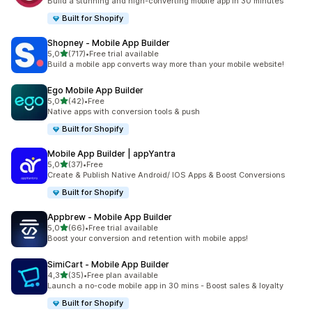
Build a stunning and high-converting mobile app in 30 minutes
Built for Shopify
Shopney ‑ Mobile App Builder
5 yıldız üzerinden
5,0
(717)
•
Free trial available
toplam 717 değerlendirme
Build a mobile app converts way more than your mobile website!
Ego Mobile App Builder
5 yıldız üzerinden
5,0
(42)
•
Free
toplam 42 değerlendirme
Native apps with conversion tools & push
Built for Shopify
Mobile App Builder | appYantra
5 yıldız üzerinden
5,0
(37)
•
Free
toplam 37 değerlendirme
Create & Publish Native Android/ IOS Apps & Boost Conversions
Built for Shopify
Appbrew ‑ Mobile App Builder
5 yıldız üzerinden
5,0
(66)
•
Free trial available
toplam 66 değerlendirme
Boost your conversion and retention with mobile apps!
SimiCart ‑ Mobile App Builder
5 yıldız üzerinden
4,3
(35)
•
Free plan available
toplam 35 değerlendirme
Launch a no-code mobile app in 30 mins - Boost sales & loyalty
Built for Shopify