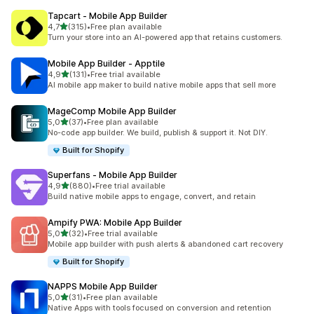
Tapcart ‑ Mobile App Builder
5 yıldız üzerinden
4,7
(315)
•
Free plan available
toplam 315 değerlendirme
Turn your store into an AI-powered app that retains customers.
Mobile App Builder ‑ Apptile
5 yıldız üzerinden
4,9
(131)
•
Free trial available
toplam 131 değerlendirme
AI mobile app maker to build native mobile apps that sell more
MageComp Mobile App Builder
5 yıldız üzerinden
5,0
(37)
•
Free plan available
toplam 37 değerlendirme
No-code app builder. We build, publish & support it. Not DIY.
Built for Shopify
Superfans ‑ Mobile App Builder
5 yıldız üzerinden
4,9
(880)
•
Free trial available
toplam 880 değerlendirme
Build native mobile apps to engage, convert, and retain
Ampify PWA: Mobile App Builder
5 yıldız üzerinden
5,0
(32)
•
Free trial available
toplam 32 değerlendirme
Mobile app builder with push alerts & abandoned cart recovery
Built for Shopify
NAPPS Mobile App Builder
5 yıldız üzerinden
5,0
(31)
•
Free plan available
toplam 31 değerlendirme
Native Apps with tools focused on conversion and retention