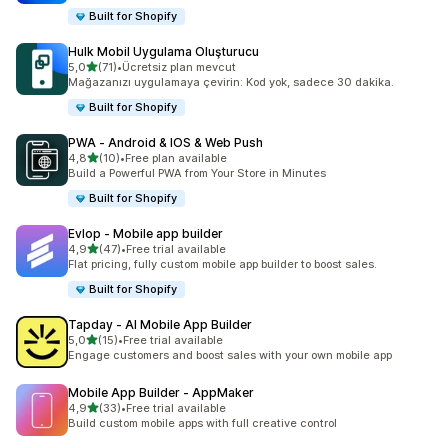
Built for Shopify
Hulk Mobil Uygulama Oluşturucu
5 yıldız üzerinden
5,0
(71)
•
Ücretsiz plan mevcut
toplam 71 değerlendirme
Mağazanızı uygulamaya çevirin: Kod yok, sadece 30 dakika.
Built for Shopify
PWA ‑ Android & IOS & Web Push
5 yıldız üzerinden
4,8
(10)
•
Free plan available
toplam 10 değerlendirme
Build a Powerful PWA from Your Store in Minutes
Built for Shopify
Evlop ‑ Mobile app builder
5 yıldız üzerinden
4,9
(47)
•
Free trial available
toplam 47 değerlendirme
Flat pricing, fully custom mobile app builder to boost sales.
Built for Shopify
Tapday ‑ AI Mobile App Builder
5 yıldız üzerinden
5,0
(15)
•
Free trial available
toplam 15 değerlendirme
Engage customers and boost sales with your own mobile app
Mobile App Builder ‑ AppMaker
5 yıldız üzerinden
4,9
(33)
•
Free trial available
toplam 33 değerlendirme
Build custom mobile apps with full creative control