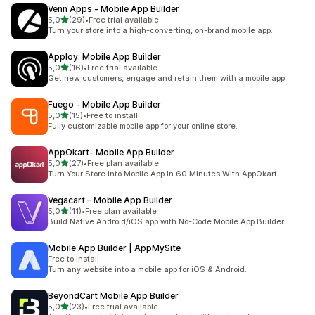
Venn Apps ‑ Mobile App Builder
5 yıldız üzerinden
5,0
(29)
•
Free trial available
toplam 29 değerlendirme
Turn your store into a high-converting, on-brand mobile app.
Apploy: Mobile App Builder
5 yıldız üzerinden
5,0
(16)
•
Free trial available
toplam 16 değerlendirme
Get new customers, engage and retain them with a mobile app
Fuego ‑ Mobile App Builder
5 yıldız üzerinden
5,0
(15)
•
Free to install
toplam 15 değerlendirme
Fully customizable mobile app for your online store.
AppOkart‑ Mobile App Builder
5 yıldız üzerinden
5,0
(27)
•
Free plan available
toplam 27 değerlendirme
Turn Your Store Into Mobile App In 60 Minutes With AppOkart
Vegacart – Mobile App Builder
5 yıldız üzerinden
5,0
(11)
•
Free plan available
toplam 11 değerlendirme
Build Native Android/iOS app with No-Code Mobile App Builder
Mobile App Builder | AppMySite
Free to install
Turn any website into a mobile app for iOS & Android.
BeyondCart Mobile App Builder
5 yıldız üzerinden
5,0
(23)
•
Free trial available
toplam 23 değerlendirme