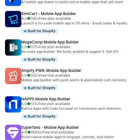
AI mobile app maker to build native mobile apps that sell more
SimiCart ‑ Mobile App Builder
z 5 hvězd
4,3
(35)
•
Free plan available
Celkový počet recenzí: 35
Launch a no-code mobile app in 30 mins - Boost sales & loyalty
Built for Shopify
MageComp Mobile App Builder
z 5 hvězd
5,0
(37)
•
Free plan available
Celkový počet recenzí: 37
No-code app builder. We build, publish & support it. Not DIY.
Built for Shopify
Ampify PWA: Mobile App Builder
z 5 hvězd
5,0
(32)
•
Free trial available
Celkový počet recenzí: 32
Mobile app builder with push alerts & abandoned cart recovery
Built for Shopify
NAPPS Mobile App Builder
z 5 hvězd
5,0
(31)
•
Free plan available
Celkový počet recenzí: 31
Native Apps with tools focused on conversion and retention
Built for Shopify
Superfans ‑ Mobile App Builder
z 5 hvězd
4,9
(880)
•
Free trial available
Celkový počet recenzí: 880
Build native mobile apps to engage, convert, and retain