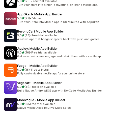
z 5 hvězd
5,0
(29)
•
Free trial available
Celkový počet recenzí: 29
Turn your store into a high-converting, on-brand mobile app.
AppOkart‑ Mobile App Builder
z 5 hvězd
5,0
(27)
•
Zdarma
Celkový počet recenzí: 27
Turn Your Store Into Mobile App In 60 Minutes With AppOkart
BeyondCart Mobile App Builder
z 5 hvězd
5,0
(23)
•
Free trial available
Celkový počet recenzí: 23
A native app that brings shoppers back with push and games
Apploy: Mobile App Builder
z 5 hvězd
5,0
(16)
•
Free trial available
Celkový počet recenzí: 16
Get new customers, engage and retain them with a mobile app
Fuego ‑ Mobile App Builder
z 5 hvězd
5,0
(15)
•
Free to install
Celkový počet recenzí: 15
Fully customizable mobile app for your online store.
Vegacart – Mobile App Builder
z 5 hvězd
5,0
(11)
•
Free plan available
Celkový počet recenzí: 11
Build Native Android/iOS app with No-Code Mobile App Builder
MobiVogue ‑ Mobile App Builder
z 5 hvězd
5,0
(6)
•
Free trial available
Celkový počet recenzí: 6
Native Mobile Apps To Drive More Sales