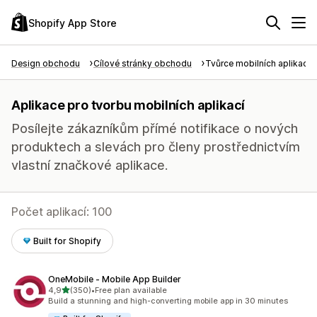
Shopify App Store
Design obchodu
Cílové stránky obchodu
Tvůrce mobilních aplikací
Aplikace pro tvorbu mobilních aplikací
Posílejte zákazníkům přímé notifikace o nových
produktech a slevách pro členy prostřednictvím
vlastní značkové aplikace.
Počet aplikací: 100
Built for Shopify
OneMobile ‑ Mobile App Builder
z 5 hvězd
4,9
(350)
•
Free plan available
Celkový počet recenzí: 350
Build a stunning and high-converting mobile app in 30 minutes