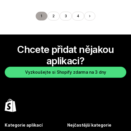
1
2
3
4
Chcete přidat nějakou
aplikaci?
Vyzkoušejte si Shopify zdarma na 3 dny
Kategorie aplikací
Nejčastější kategorie