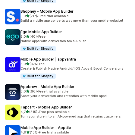
Built for Shopify
Shopney ‑ Mobile App Builder
z 5 hvězd
5,0
(717)
•
Free trial available
Celkový počet recenzí: 717
Build a mobile app converts way more than your mobile website!
Ego Mobile App Builder
z 5 hvězd
5,0
(40)
•
Free
Celkový počet recenzí: 40
Native apps with conversion tools & push
Built for Shopify
Mobile App Builder | appYantra
z 5 hvězd
5,0
(37)
•
Free
Celkový počet recenzí: 37
Create & Publish Native Android/ IOS Apps & Boost Conversions
Built for Shopify
Appbrew ‑ Mobile App Builder
z 5 hvězd
5,0
(66)
•
Free trial available
Celkový počet recenzí: 66
Boost your conversion and retention with mobile apps!
Tapcart ‑ Mobile App Builder
z 5 hvězd
4,7
(315)
•
Free plan available
Celkový počet recenzí: 315
Turn your store into an AI-powered app that retains customers.
Mobile App Builder ‑ Apptile
z 5 hvězd
4,9
(131)
•
Free trial available
Celkový počet recenzí: 131