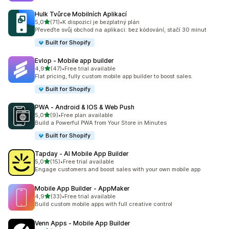
Hulk Tvůrce Mobilních Aplikací
z 5 hvězd
5,0
(71)
•
K dispozici je bezplatný plán
Celkový počet recenzí: 71
Převeďte svůj obchod na aplikaci: bez kódování, stačí 30 minut
Built for Shopify
Evlop ‑ Mobile app builder
z 5 hvězd
4,9
(47)
•
Free trial available
Celkový počet recenzí: 47
Flat pricing, fully custom mobile app builder to boost sales.
Built for Shopify
PWA ‑ Android & IOS & Web Push
z 5 hvězd
5,0
(9)
•
Free plan available
Celkový počet recenzí: 9
Build a Powerful PWA from Your Store in Minutes
Built for Shopify
Tapday ‑ AI Mobile App Builder
z 5 hvězd
5,0
(15)
•
Free trial available
Celkový počet recenzí: 15
Engage customers and boost sales with your own mobile app
Mobile App Builder ‑ AppMaker
z 5 hvězd
4,9
(33)
•
Free trial available
Celkový počet recenzí: 33
Build custom mobile apps with full creative control
Venn Apps ‑ Mobile App Builder