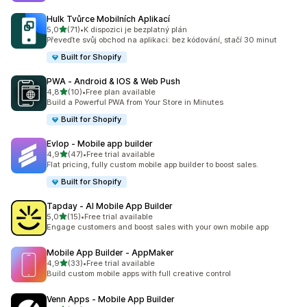
Hulk Tvůrce Mobilních Aplikací
z 5 hvězd
5,0
(71)
•
K dispozici je bezplatný plán
Celkový počet recenzí: 71
Převeďte svůj obchod na aplikaci: bez kódování, stačí 30 minut
Built for Shopify
PWA ‑ Android & IOS & Web Push
z 5 hvězd
4,8
(10)
•
Free plan available
Celkový počet recenzí: 10
Build a Powerful PWA from Your Store in Minutes
Built for Shopify
Evlop ‑ Mobile app builder
z 5 hvězd
4,9
(47)
•
Free trial available
Celkový počet recenzí: 47
Flat pricing, fully custom mobile app builder to boost sales.
Built for Shopify
Tapday ‑ AI Mobile App Builder
z 5 hvězd
5,0
(15)
•
Free trial available
Celkový počet recenzí: 15
Engage customers and boost sales with your own mobile app
Mobile App Builder ‑ AppMaker
z 5 hvězd
4,9
(33)
•
Free trial available
Celkový počet recenzí: 33
Build custom mobile apps with full creative control
Venn Apps ‑ Mobile App Builder