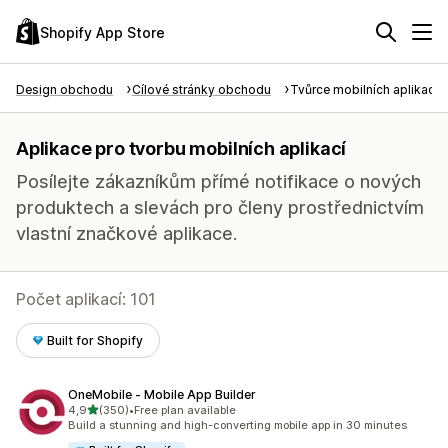
Shopify App Store
Design obchodu
Cílové stránky obchodu
Tvůrce mobilních aplikací
Aplikace pro tvorbu mobilních aplikací
Posílejte zákazníkům přímé notifikace o nových
produktech a slevách pro členy prostřednictvím
vlastní značkové aplikace.
Počet aplikací: 101
Built for Shopify
OneMobile ‑ Mobile App Builder
z 5 hvězd
4,9
(350)
•
Free plan available
Celkový počet recenzí: 350
Build a stunning and high-converting mobile app in 30 minutes