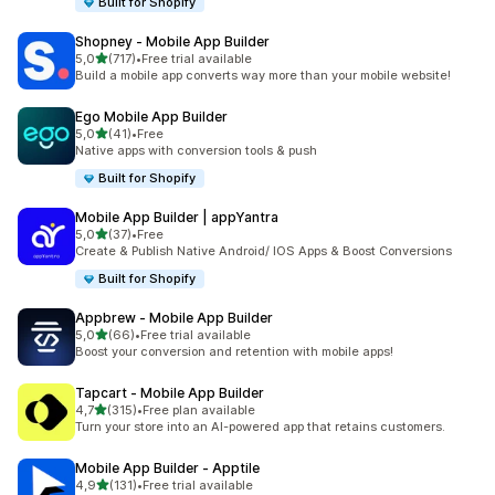
Built for Shopify
Shopney ‑ Mobile App Builder
z 5 hvězd
5,0
(717)
•
Free trial available
Celkový počet recenzí: 717
Build a mobile app converts way more than your mobile website!
Ego Mobile App Builder
z 5 hvězd
5,0
(41)
•
Free
Celkový počet recenzí: 41
Native apps with conversion tools & push
Built for Shopify
Mobile App Builder | appYantra
z 5 hvězd
5,0
(37)
•
Free
Celkový počet recenzí: 37
Create & Publish Native Android/ IOS Apps & Boost Conversions
Built for Shopify
Appbrew ‑ Mobile App Builder
z 5 hvězd
5,0
(66)
•
Free trial available
Celkový počet recenzí: 66
Boost your conversion and retention with mobile apps!
Tapcart ‑ Mobile App Builder
z 5 hvězd
4,7
(315)
•
Free plan available
Celkový počet recenzí: 315
Turn your store into an AI-powered app that retains customers.
Mobile App Builder ‑ Apptile
z 5 hvězd
4,9
(131)
•
Free trial available
Celkový počet recenzí: 131