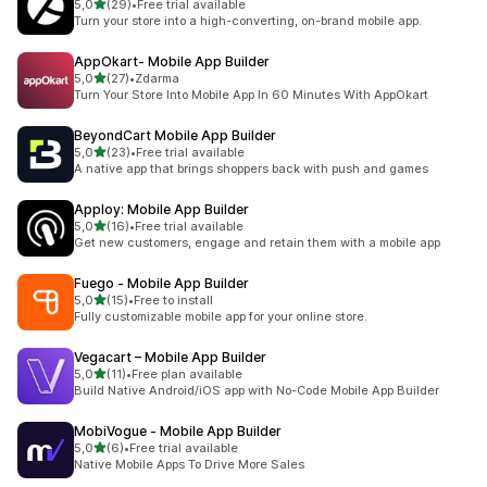
z 5 hvězd
5,0
(29)
•
Free trial available
Celkový počet recenzí: 29
Turn your store into a high-converting, on-brand mobile app.
AppOkart‑ Mobile App Builder
z 5 hvězd
5,0
(27)
•
Zdarma
Celkový počet recenzí: 27
Turn Your Store Into Mobile App In 60 Minutes With AppOkart
BeyondCart Mobile App Builder
z 5 hvězd
5,0
(23)
•
Free trial available
Celkový počet recenzí: 23
A native app that brings shoppers back with push and games
Apploy: Mobile App Builder
z 5 hvězd
5,0
(16)
•
Free trial available
Celkový počet recenzí: 16
Get new customers, engage and retain them with a mobile app
Fuego ‑ Mobile App Builder
z 5 hvězd
5,0
(15)
•
Free to install
Celkový počet recenzí: 15
Fully customizable mobile app for your online store.
Vegacart – Mobile App Builder
z 5 hvězd
5,0
(11)
•
Free plan available
Celkový počet recenzí: 11
Build Native Android/iOS app with No-Code Mobile App Builder
MobiVogue ‑ Mobile App Builder
z 5 hvězd
5,0
(6)
•
Free trial available
Celkový počet recenzí: 6
Native Mobile Apps To Drive More Sales