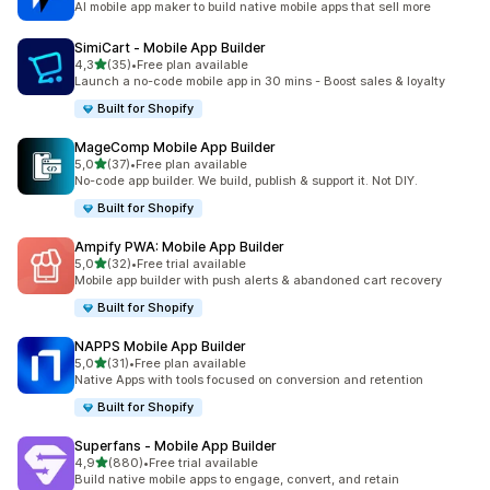
AI mobile app maker to build native mobile apps that sell more
SimiCart ‑ Mobile App Builder
z 5 hvězd
4,3
(35)
•
Free plan available
Celkový počet recenzí: 35
Launch a no-code mobile app in 30 mins - Boost sales & loyalty
Built for Shopify
MageComp Mobile App Builder
z 5 hvězd
5,0
(37)
•
Free plan available
Celkový počet recenzí: 37
No-code app builder. We build, publish & support it. Not DIY.
Built for Shopify
Ampify PWA: Mobile App Builder
z 5 hvězd
5,0
(32)
•
Free trial available
Celkový počet recenzí: 32
Mobile app builder with push alerts & abandoned cart recovery
Built for Shopify
NAPPS Mobile App Builder
z 5 hvězd
5,0
(31)
•
Free plan available
Celkový počet recenzí: 31
Native Apps with tools focused on conversion and retention
Built for Shopify
Superfans ‑ Mobile App Builder
z 5 hvězd
4,9
(880)
•
Free trial available
Celkový počet recenzí: 880
Build native mobile apps to engage, convert, and retain