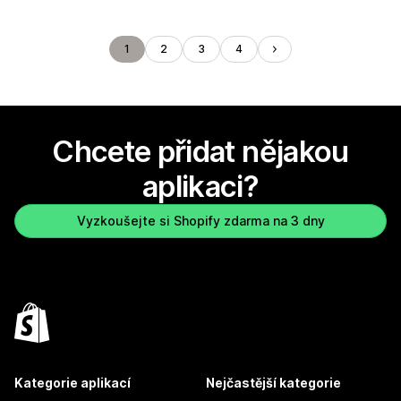
1
2
3
4
Chcete přidat nějakou
aplikaci?
Vyzkoušejte si Shopify zdarma na 3 dny
Kategorie aplikací
Nejčastější kategorie