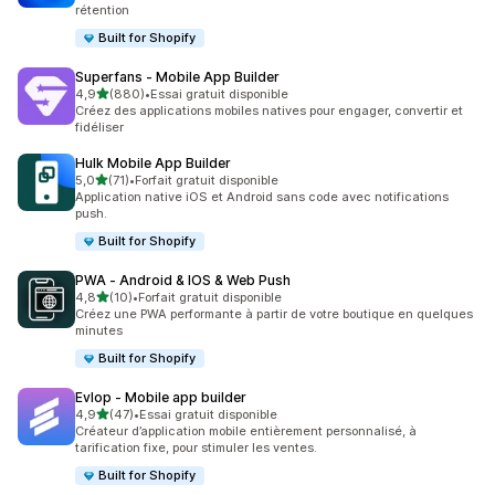
rétention
Built for Shopify
Superfans ‑ Mobile App Builder
étoile(s) sur 5
4,9
(880)
•
Essai gratuit disponible
880 avis au total
Créez des applications mobiles natives pour engager, convertir et
fidéliser
Hulk Mobile App Builder
étoile(s) sur 5
5,0
(71)
•
Forfait gratuit disponible
71 avis au total
Application native iOS et Android sans code avec notifications
push.
Built for Shopify
PWA ‑ Android & IOS & Web Push
étoile(s) sur 5
4,8
(10)
•
Forfait gratuit disponible
10 avis au total
Créez une PWA performante à partir de votre boutique en quelques
minutes
Built for Shopify
Evlop ‑ Mobile app builder
étoile(s) sur 5
4,9
(47)
•
Essai gratuit disponible
47 avis au total
Créateur d’application mobile entièrement personnalisé, à
tarification fixe, pour stimuler les ventes.
Built for Shopify