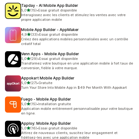
Tapday ‑ AI Mobile App Builder
étoile(s) sur 5
5,0
(15)
•
Essai gratuit disponible
15 avis au total
Interagissez avec les clients et stimulez les ventes avec votre
propre application mobile
Mobile App Builder ‑ AppMaker
étoile(s) sur 5
4,9
(33)
•
Essai gratuit disponible
33 avis au total
Créez des applications mobiles personnalisées avec un contrôle
créatif total
Venn Apps ‑ Mobile App Builder
étoile(s) sur 5
5,0
(29)
•
Essai gratuit disponible
29 avis au total
Transformez votre boutique en une application mobile à fort taux de
conversion, fidèle à votre marque.
Appokart Mobile App Builder
étoile(s) sur 5
5,0
(27)
•
Gratuite
27 avis au total
Turn Your Store Into Mobile App in $49 Per Month With Appokart
Fuego ‑ Mobile App Builder
étoile(s) sur 5
5,0
(15)
•
Installation gratuite
15 avis au total
Application mobile entièrement personnalisable pour votre boutique
en ligne.
Apploy: Mobile App Builder
étoile(s) sur 5
5,0
(16)
•
Essai gratuit disponible
16 avis au total
Attirez de nouveaux clients, suscitez leur engagement et
fidélisez-les avec une application mobile