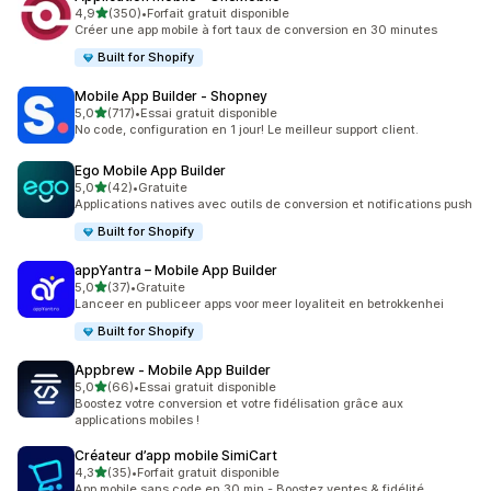
étoile(s) sur 5
4,9
(350)
•
Forfait gratuit disponible
350 avis au total
Créer une app mobile à fort taux de conversion en 30 minutes
Built for Shopify
Mobile App Builder ‑ Shopney
étoile(s) sur 5
5,0
(717)
•
Essai gratuit disponible
717 avis au total
No code, configuration en 1 jour! Le meilleur support client.
Ego Mobile App Builder
étoile(s) sur 5
5,0
(42)
•
Gratuite
42 avis au total
Applications natives avec outils de conversion et notifications push
Built for Shopify
appYantra – Mobile App Builder
étoile(s) sur 5
5,0
(37)
•
Gratuite
37 avis au total
Lanceer en publiceer apps voor meer loyaliteit en betrokkenhei
Built for Shopify
Appbrew ‑ Mobile App Builder
étoile(s) sur 5
5,0
(66)
•
Essai gratuit disponible
66 avis au total
Boostez votre conversion et votre fidélisation grâce aux
applications mobiles !
Créateur d’app mobile SimiCart
étoile(s) sur 5
4,3
(35)
•
Forfait gratuit disponible
35 avis au total
App mobile sans code en 30 min - Boostez ventes & fidélité