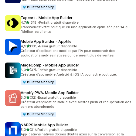
Built for Shopify
Tapcart ‑ Mobile App Builder
étoile(s) sur 5
4,7
(315)
•
Forfait gratuit disponible
315 avis au total
Transformez votre boutique en une application optimisée par l’IA qui
fidélise les clients.
Mobile App Builder ‑ Apptile
étoile(s) sur 5
4,9
(131)
•
Essai gratuit disponible
131 avis au total
Créateur d’applications mobiles par l’IA pour concevoir des
applications mobiles natives qui génèrent plus de ventes
MageComp ‑ Mobile App Builder
étoile(s) sur 5
5,0
(37)
•
Forfait gratuit disponible
37 avis au total
Créateur d’app mobile Android & iOS IA pour votre boutique.
Built for Shopify
Ampify PWA: Mobile App Builder
étoile(s) sur 5
5,0
(32)
•
Essai gratuit disponible
32 avis au total
Créateur d’application mobile avec alertes push et récupération des
paniers abandonnés
Built for Shopify
NAPPS Mobile App Builder
étoile(s) sur 5
5,0
(31)
•
Forfait gratuit disponible
31 avis au total
Applications natives dotées d’outils axés sur la conversion et la