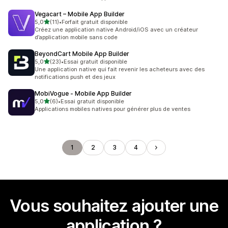
Vegacart – Mobile App Builder
étoile(s) sur 5
5,0
(11)
•
Forfait gratuit disponible
11 avis au total
Créez une application native Android/iOS avec un créateur
d’application mobile sans code
BeyondCart Mobile App Builder
étoile(s) sur 5
5,0
(23)
•
Essai gratuit disponible
23 avis au total
Une application native qui fait revenir les acheteurs avec des
notifications push et des jeux
MobiVogue ‑ Mobile App Builder
étoile(s) sur 5
5,0
(6)
•
Essai gratuit disponible
6 avis au total
Applications mobiles natives pour générer plus de ventes
1
2
3
4
Vous souhaitez ajouter une
application ?