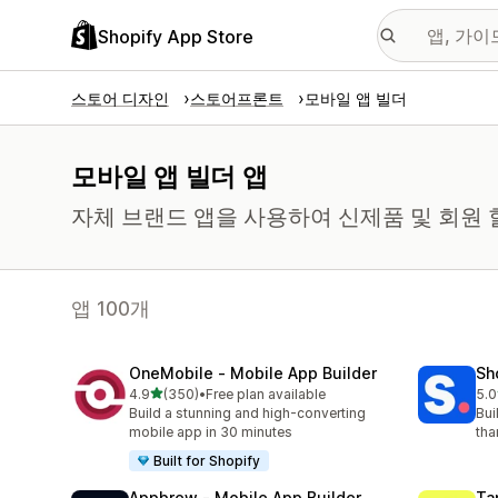
Shopify App Store
스토어 디자인
스토어프론트
모바일 앱 빌더
모바일 앱 빌더 앱
자체 브랜드 앱을 사용하여 신제품 및 회원 
앱 100개
OneMobile ‑ Mobile App Builder
Sh
별 5개 중
4.9
(350)
•
Free plan available
5.0
총 리뷰 350개
총 
Build a stunning and high-converting
Bui
mobile app in 30 minutes
tha
Built for Shopify
Appbrew ‑ Mobile App Builder
Ta