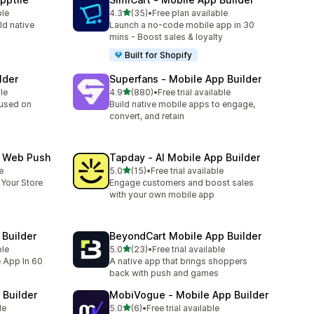
별 5개 중
ble
4.3
(35)
•
Free plan available
총 리뷰 35개
ld native
Launch a no-code mobile app in 30
mins - Boost sales & loyalty
Built for Shopify
lder
Superfans ‑ Mobile App Builder
별 5개 중
le
4.9
(880)
•
Free trial available
총 리뷰 880개
cused on
Build native mobile apps to engage,
convert, and retain
& Web Push
Tapday ‑ AI Mobile App Builder
별 5개 중
e
5.0
(15)
•
Free trial available
총 리뷰 15개
 Your Store
Engage customers and boost sales
with your own mobile app
Builder
BeyondCart Mobile App Builder
별 5개 중
ble
5.0
(23)
•
Free trial available
총 리뷰 23개
e App In 60
A native app that brings shoppers
back with push and games
 Builder
MobiVogue ‑ Mobile App Builder
별 5개 중
le
5.0
(6)
•
Free trial available
총 리뷰 6개