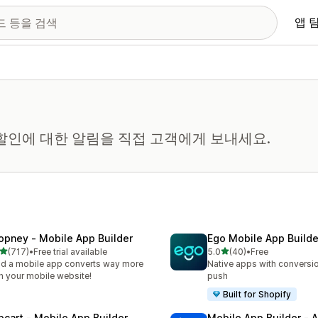
앱 
할인에 대한 알림을 직접 고객에게 보내세요.
opney ‑ Mobile App Builder
Ego Mobile App Builde
별 5개 중
별 5개 중
(717)
•
Free trial available
5.0
(40)
•
Free
리뷰 717개
총 리뷰 40개
ld a mobile app converts way more
Native apps with conversio
n your mobile website!
push
Built for Shopify
pcart ‑ Mobile App Builder
Mobile App Builder ‑ A