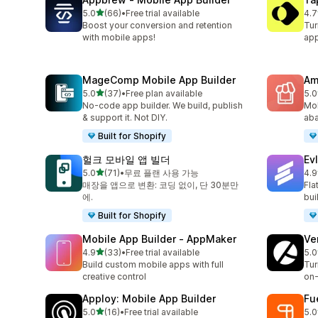
별 5개 중
5.0
(66)
•
Free trial available
4.7
총 리뷰 66개
총 
Boost your conversion and retention
Tur
with mobile apps!
app
MageComp Mobile App Builder
Am
별 5개 중
5.0
(37)
•
Free plan available
5.0
총 리뷰 37개
총 
No-code app builder. We build, publish
Mob
& support it. Not DIY.
aba
Built for Shopify
헐크 모바일 앱 빌더
Ev
별 5개 중
5.0
(71)
•
무료 플랜 사용 가능
4.9
총 리뷰 71개
총 
매장을 앱으로 변환: 코딩 없이, 단 30분만
Fla
에.
bui
Built for Shopify
Mobile App Builder ‑ AppMaker
Ve
별 5개 중
4.9
(33)
•
Free trial available
5.0
총 리뷰 33개
총 
Build custom mobile apps with full
Tur
creative control
on-
Apploy: Mobile App Builder
Fu
별 5개 중
5.0
(16)
•
Free trial available
5.0
총 리뷰 16개
총 