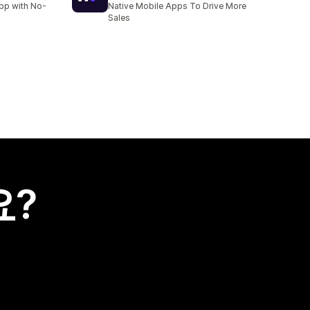
app with No-
Native Mobile Apps To Drive More
Sales
요?