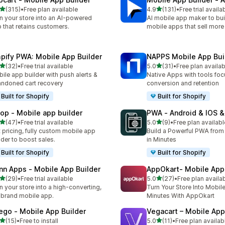
별 5개 중
별 5개 중
(315)
•
Free plan available
4.9
(131)
•
Free trial availa
리뷰 315개
총 리뷰 131개
n your store into an AI-powered
AI mobile app maker to bui
 that retains customers.
mobile apps that sell more
pify PWA: Mobile App Builder
NAPPS Mobile App Bui
별 5개 중
별 5개 중
(32)
•
Free trial available
5.0
(31)
•
Free plan availab
리뷰 32개
총 리뷰 31개
ile app builder with push alerts &
Native Apps with tools fo
ndoned cart recovery
conversion and retention
Built for Shopify
Built for Shopify
lop ‑ Mobile app builder
PWA ‑ Android & IOS 
별 5개 중
별 5개 중
(47)
•
Free trial available
5.0
(9)
•
Free plan availabl
리뷰 47개
총 리뷰 9개
t pricing, fully custom mobile app
Build a Powerful PWA from
lder to boost sales.
in Minutes
Built for Shopify
Built for Shopify
nn Apps ‑ Mobile App Builder
AppOkart‑ Mobile App 
별 5개 중
별 5개 중
(29)
•
Free trial available
5.0
(27)
•
Free plan availa
리뷰 29개
총 리뷰 27개
n your store into a high-converting,
Turn Your Store Into Mobil
brand mobile app.
Minutes With AppOkart
ego ‑ Mobile App Builder
Vegacart – Mobile App
별 5개 중
별 5개 중
(15)
•
Free to install
5.0
(11)
•
Free plan availab
리뷰 15개
총 리뷰 11개