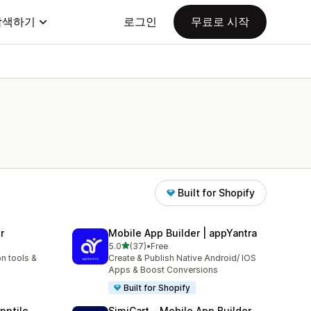
탐색하기
로그인
무료로 시작
Built for Shopify
r
Mobile App Builder | appYantra
별 5개 중
5.0
(37)
•
Free
총 리뷰 37개
n tools &
Create & Publish Native Android/ IOS
Apps & Boost Conversions
Built for Shopify
pptile
SimiCart ‑ Mobile App Builder