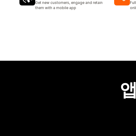
Get new customers, engage and retain
Ful
them with a mobile app
onl
앱