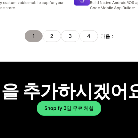
ly customizable mobile app for your
Build Native Android/iOS 
ine store.
Code Mobile App Builder
다음
1
2
3
4
을 추가하시겠어
Shopify 3일 무료 체험