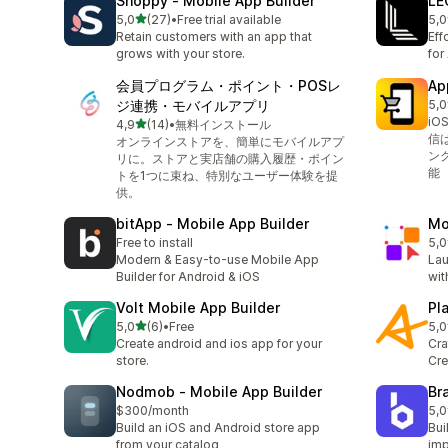
Shoppy ‑ Mobile App Builder
LE
na 5 gwiazdek
5,0
(27)
•
Free trial available
5,0
Łączna liczba recenzji: 27
Łąc
Retain customers with an app that
Eff
grows with your store.
for
会員プログラム・ポイント・POSレ
Ap
ジ連携・モバイルアプリ
5,0
Łąc
iO
na 5 gwiazdek
4,9
(14)
•
無料インストール
Łączna liczba recenzji: 14
信
オンラインストアを、簡単にモバイルアプ
ン
リに。ストアと実店舗の購入履歴・ポイン
能
トを1つに束ね、特別なユーザー体験を提
供。
bitApp ‑ Mobile App Builder
Mo
Free to install
5,0
Łąc
Modern & Easy-to-use Mobile App
Lau
Builder for Android & iOS
wit
Volt Mobile App Builder
Pl
na 5 gwiazdek
5,0
(6)
•
Free
5,0
Łączna liczba recenzji: 6
Łąc
Create android and ios app for your
Cra
store.
Cre
Nodmob ‑ Mobile App Builder
Br
$300/month
5,0
Łąc
Build an iOS and Android store app
Bui
from your catalog
imp