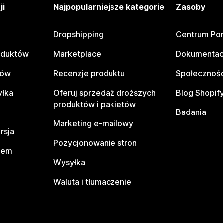
ji
Najpopularniejsze kategorie
Zasoby
Dropshipping
Centrum Po
oduktów
Marketplace
Dokumentac
tów
Recenzje produktu
Społeczność
yłka
Oferuj sprzedaż droższych
Blog Shopif
produktów i pakietów
Badania
Marketing e-mailowy
rsja
Pozycjonowanie stron
pem
Wysyłka
Waluta i tłumaczenie