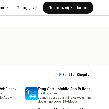
cje
Zaloguj się
Rozpocznij za darmo
Built for Shopify
 WebPlanex
Feng Cart ‑ Mobile App Builder
na 5 gwiazdek
le
4,9
(7)
•
Free
Łączna liczba recenzji: 7
ile App with
Launch your app in minutes—stunning
design, no code, 35+blocks