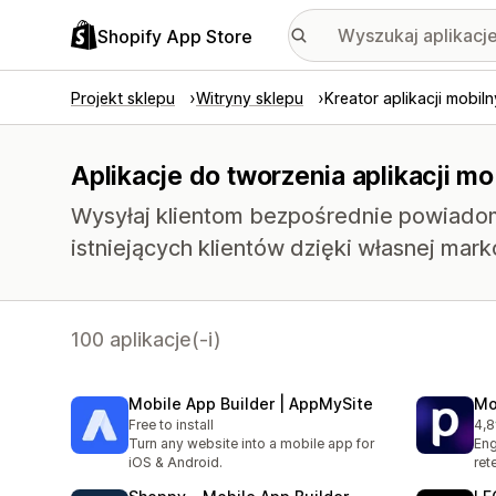
Shopify App Store
Projekt sklepu
Witryny sklepu
Kreator aplikacji mobil
Aplikacje do tworzenia aplikacji m
Wysyłaj klientom bezpośrednie powiadom
istniejących klientów dzięki własnej marko
100 aplikacje(-i)
Mobile App Builder | AppMySite
Mo
Free to install
4,8
Łąc
Turn any website into a mobile app for
Eng
iOS & Android.
ret