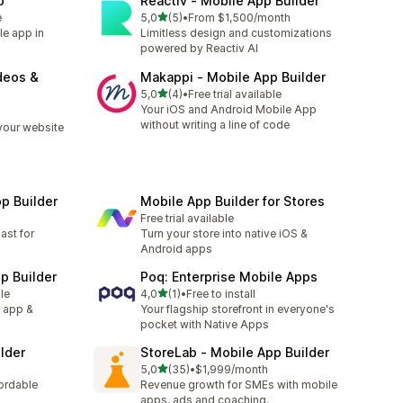
p
Reactiv ‑ Mobile App Builder
na 5 gwiazdek
e
5,0
(5)
•
From $1,500/month
Łączna liczba recenzji: 5
le app in
Limitless design and customizations
powered by Reactiv AI
deos &
Makappi ‑ Mobile App Builder
na 5 gwiazdek
5,0
(4)
•
Free trial available
Łączna liczba recenzji: 4
Your iOS and Android Mobile App
without writing a line of code
your website
p Builder
Mobile App Builder for Stores
Free trial available
ast for
Turn your store into native iOS &
Android apps
p Builder
Poq: Enterprise Mobile Apps
na 5 gwiazdek
le
4,0
(1)
•
Free to install
Łączna liczba recenzji: 1
 app &
Your flagship storefront in everyone's
pocket with Native Apps
lder
StoreLab ‑ Mobile App Builder
na 5 gwiazdek
5,0
(35)
•
$1,999/month
Łączna liczba recenzji: 35
fordable
Revenue growth for SMEs with mobile
apps, ads and coaching.