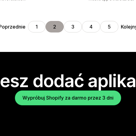
Poprzednie
Kolejn
1
2
3
4
5
esz dodać aplika
Wypróbuj Shopify za darmo przez 3 dni