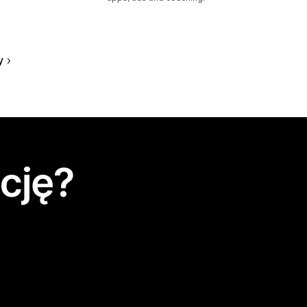
y
cję?