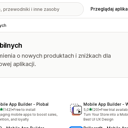
Przeglądaj aplika
nych
obilnych
ienia o nowych produktach i zniżkach dla
wej aplikacji.
bile App Builder ‑ Plobal
Mobile App Builder ‑
na 5 gwiazdek
na 5 gwiazdek
(142)
•
Free to install
5,0
(20)
•
Free trial availab
zna liczba recenzji: 142
Łączna liczba recenzji: 20
aging mobile apps to boost sales,
Turn Your Store into a Mob
ention, and loyalty
Best UI UX Design