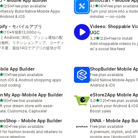
O ‑ Mobile App Builder
Brillocraft ‑ Mobile Ap
na 5 gwiazdek
na 5 gwiazdek
(25)
•
Free plan available
4,1
(4)
•
Free plan availabl
zna liczba recenzji: 25
Łączna liczba recenzji: 4
ortlessly Build Native Mobile Apps
Turn your store into a mobi
 Android & iOS
minutes — no-code
pify ‑ モバイルアプリ
Videeo: Shoppable Vi
na 5 gwiazdek
(11)
•
年額$12,000から
UGC
zna liczba recenzji: 11
SとAndroidに対応。プッシュ通知の配
na 5 gwiazdek
3,3
(23)
•
Free to install
Łączna liczba recenzji: 23
は無料。リテンションアップ。コーディ
Add shoppable videos to 
グ不要、最短14日でアプリの提供が可
w/ a social like feed
bile App Builder
ShopBuilder Mobile Ap
na 5 gwiazdek
(1)
•
Free plan available
Free plan available
zna liczba recenzji: 1
nch iOS & Android shopping apps
Build Native Mobile Apps F
hout coding
Android & iOS
an My App‑Mobile App Builder
eStore2App Mobile Ap
na 5 gwiazdek
na 5 gwiazdek
(6)
•
Free trial available
5,0
(12)
•
Free plan availab
zna liczba recenzji: 6
Łączna liczba recenzji: 12
ft your dream store with ease-
Launch your Android & iOS
ate, Customize, Captivate!
Boost sales
avoShop ‑ Mobile App Builder
ENNA ‑ Mobile App Bui
na 5 gwiazdek
(4)
•
Free plan available
Free plan available
zna liczba recenzji: 4
lt for fashion brands and retailers to
A premium, stylish, and af
rove retention.
mobile app (Android/iOS)