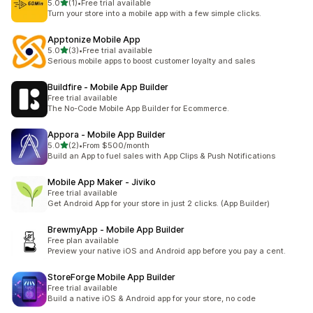
เต็ม 5 ดาว
5.0
(1)
•
Free trial available
ทั้งหมด 1 รีวิว
Turn your store into a mobile app with a few simple clicks.
Apptonize Mobile App
เต็ม 5 ดาว
5.0
(3)
•
Free trial available
ทั้งหมด 3 รีวิว
Serious mobile apps to boost customer loyalty and sales
Buildfire ‑ Mobile App Builder
Free trial available
The No-Code Mobile App Builder for Ecommerce.
Appora ‑ Mobile App Builder
เต็ม 5 ดาว
5.0
(2)
•
From $500/month
ทั้งหมด 2 รีวิว
Build an App to fuel sales with App Clips & Push Notifications
Mobile App Maker ‑ Jiviko
Free trial available
Get Android App for your store in just 2 clicks. (App Builder)
BrewmyApp ‑ Mobile App Builder
Free plan available
Preview your native iOS and Android app before you pay a cent.
StoreForge Mobile App Builder
Free trial available
Build a native iOS & Android app for your store, no code