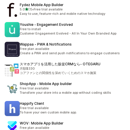
Fydez Mobile App Builder
เต็ม 5 ดาว
5.0
(1)
•
Free trial available
ทั้งหมด 1 รีวิว
Easy to use, feature-rich and mobile native technology
Youshie ‑ Engagement Evolved
Free to install
Customer Engagement Evolved - All In Your Own Branded App
Wappaa ‑ PWA & Notifications
Free plan available
Create a PWA and send push notifications to engage customers
スマホアプリを活用した販促CRMなら‑ OTEGARU
月額$330
コアファンとの関係性を深めていくためのスマホ施策
ShopApp ‑ Mobile App builder
Free trial available
Transform your store into a mobile app without coding skills
Happify Client
Free trial available
To have your own custom mobile app.
WOV : Mobile App Builder
Free plan available