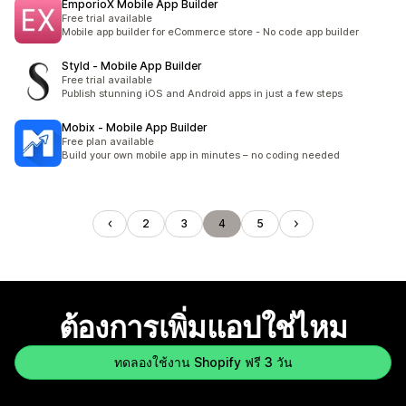
EmporioX Mobile App Builder
Free trial available
Mobile app builder for eCommerce store - No code app builder
Styld ‑ Mobile App Builder
Free trial available
Publish stunning iOS and Android apps in just a few steps
Mobix ‑ Mobile App Builder
Free plan available
Build your own mobile app in minutes – no coding needed
2
3
4
5
ต้องการเพิ่มแอปใช่ไหม
ทดลองใช้งาน Shopify ฟรี 3 วัน