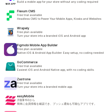
Build a mobile app for your store without any coding required
Flexum CMS
Free trial available
Headless CMS to Power Your Mobile Apps, Kiosks and Websites
Wrapely
Free plan available
Turn your store into a branded iOS and Android app
Figmobi Mobile App Builder
Free plan available
Native iOS & Android App Builder. Easy setup, no coding needed
GoCommerce
Free trial available
Easiest iOS and Android Native app, with no coding skills.
Zastrone
Free trial available
Turn your store into a branded mobile app.
easyMobile
月額$150から
簡単に会員情報を確認でき、プッシュ通知も可能なアプリです。