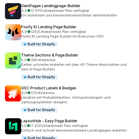
GemPages Landingpage‑Builder
von 5 Sternen
4,9
(3.970)
•
Kostenloser Plan verfügbar
3970 Rezensionen insgesamt
Ein müheloser und konversionsorientierter seitenersteller
Foxify KI Landing Page Builder
von 5 Sternen
4,9
(292)
•
Kostenloser Plan verfügbar
292 Rezensionen insgesamt
Foxify KI Landing Page Builder für Branchen-CRO
Built for Shopify
Theme Sections & Page Builder
von 5 Sternen
5,0
(38)
•
Kostenlos
38 Rezensionen insgesamt
Seiten schneller erstellen mit über 40 Theme-Abschnitten und
dem AI Page Builder
Built for Shopify
GSC Product Labels & Badges
von 5 Sternen
4,9
(31)
•
Kostenlos
31 Rezensionen insgesamt
Umsätze mit Produktetiketten, Vertrauenssiegeln und
Zahlungssymbolen steigern
Built for Shopify
LayoutHub ‑ Easy Page Builder
von 5 Sternen
5,0
(1.333)
•
Kostenloser Plan verfügbar
1333 Rezensionen insgesamt
Einfach und schnell konversionsstarke Landingpages erstellen
Built for Shopify