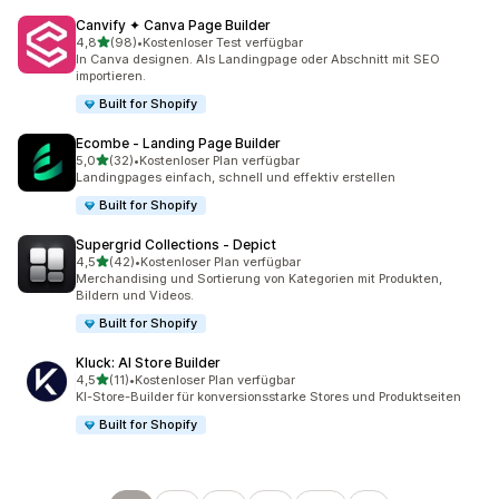
Canvify ✦ Canva Page Builder
von 5 Sternen
4,8
(98)
•
Kostenloser Test verfügbar
98 Rezensionen insgesamt
In Canva designen. Als Landingpage oder Abschnitt mit SEO
importieren.
Built for Shopify
Ecombe ‑ Landing Page Builder
von 5 Sternen
5,0
(32)
•
Kostenloser Plan verfügbar
32 Rezensionen insgesamt
Landingpages einfach, schnell und effektiv erstellen
Built for Shopify
Supergrid Collections ‑ Depict
von 5 Sternen
4,5
(42)
•
Kostenloser Plan verfügbar
42 Rezensionen insgesamt
Merchandising und Sortierung von Kategorien mit Produkten,
Bildern und Videos.
Built for Shopify
Kluck: AI Store Builder
von 5 Sternen
4,5
(11)
•
Kostenloser Plan verfügbar
11 Rezensionen insgesamt
KI-Store-Builder für konversionsstarke Stores und Produktseiten
Built for Shopify