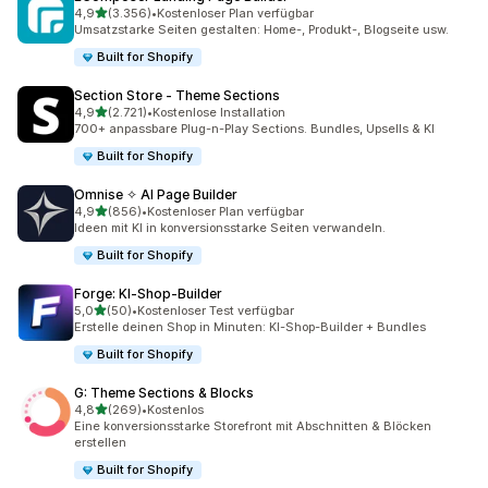
von 5 Sternen
4,9
(3.356)
•
Kostenloser Plan verfügbar
3356 Rezensionen insgesamt
Umsatzstarke Seiten gestalten: Home-, Produkt-, Blogseite usw.
Built for Shopify
Section Store ‑ Theme Sections
von 5 Sternen
4,9
(2.721)
•
Kostenlose Installation
2721 Rezensionen insgesamt
700+ anpassbare Plug-n-Play Sections. Bundles, Upsells & KI
Built for Shopify
Omnise ✧ AI Page Builder
von 5 Sternen
4,9
(856)
•
Kostenloser Plan verfügbar
856 Rezensionen insgesamt
Ideen mit KI in konversionsstarke Seiten verwandeln.
Built for Shopify
Forge: KI‑Shop‑Builder
von 5 Sternen
5,0
(50)
•
Kostenloser Test verfügbar
50 Rezensionen insgesamt
Erstelle deinen Shop in Minuten: KI-Shop-Builder + Bundles
Built for Shopify
G: Theme Sections & Blocks
von 5 Sternen
4,8
(269)
•
Kostenlos
269 Rezensionen insgesamt
Eine konversionsstarke Storefront mit Abschnitten & Blöcken
erstellen
Built for Shopify