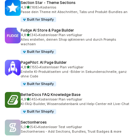
Section Star ‑ Theme Sections
von 5 Sternen
4,9
(168)
•
Kostenlos
168 Rezensionen insgesamt
Passe dein Theme mit Abschnitten, Tabs und Produkt-Bundles an
Built for Shopify
Fudge AI Store & Page Builder
von 5 Sternen
4,8
(34)
•
Kostenloser Plan verfügbar
34 Rezensionen insgesamt
Alles erstellen, deinen Shop optimieren und durch Prompts
wachsen
Built for Shopify
PagePilot: AI Page Builder
von 5 Sternen
4,8
(155)
•
Kostenloser Plan verfügbar
155 Rezensionen insgesamt
Erstelle KI-Produktseiten und -Bilder in Sekundenschnelle, ganz
ohne Code
Built for Shopify
BetterDocs FAQ Knowledge Base
von 5 Sternen
4,9
(45)
•
Kostenloser Plan verfügbar
45 Rezensionen insgesamt
KI-FAQ-Builder, Wissensdatenbank und Help-Center mit Live-Chat
Built for Shopify
Sectionheroes
von 5 Sternen
5,0
(54)
•
Kostenloser Test verfügbar
54 Rezensionen insgesamt
Sectionheroes - Add Sections, Bundles, Trust Badges & more