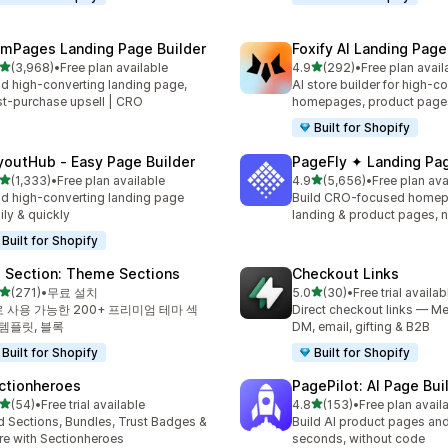
mPages Landing Page Builder
Foxify AI Landing Page
별 5개 중
별 5개 중
(3,968)
•
Free plan available
4.9
(292)
•
Free plan avail
리뷰 3968개
총 리뷰 292개
ld high-converting landing page,
AI store builder for high-c
t-purchase upsell | CRO
homepages, product page
Built for Shopify
youtHub ‑ Easy Page Builder
PageFly ✦ Landing Pag
별 5개 중
별 5개 중
(1,333)
•
Free plan available
4.9
(5,656)
•
Free plan ava
리뷰 1333개
총 리뷰 5656개
ld high-converting landing page
Build CRO-focused homep
ily & quickly
landing & product pages, 
Built for Shopify
 Section: Theme Sections
Checkout Links
별 5개 중
별 5개 중
(271)
•
무료 설치
5.0
(30)
•
Free trial availab
리뷰 271개
총 리뷰 30개
 사용 가능한 200+ 프리미엄 테마 섹
Direct checkout links — Me
 템플릿, 블록
DM, email, gifting & B2B
Built for Shopify
Built for Shopify
ctionheroes
PagePilot: AI Page Bui
별 5개 중
별 5개 중
(54)
•
Free trial available
4.8
(153)
•
Free plan avail
리뷰 54개
총 리뷰 153개
 Sections, Bundles, Trust Badges &
Build AI product pages an
e with Sectionheroes
seconds, without code