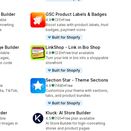
 Builder
GSC Product Labels & Badges
별 5개 중
able
4.9
(31)
•
Free
총 리뷰 31개
onverting
Boost sales with product labels, trust
s
badges, payment icons
Built for Shopify
e Builder
LinkShop ‑ Link in Bio Shop
별 5개 중
ilable
4.8
(23)
•
Free trial available
총 리뷰 23개
ages,
Turn your link in bio into a shoppable
no code
storefront
Built for Shopify
Section Star ‑ Theme Sections
별 5개 중
le
4.9
(168)
•
Free
총 리뷰 168개
ta, TikTok,
Customize your theme with sections,
tabs, and product bundles
Built for Shopify
lder
Kluck: AI Store Builder
별 5개 중
able
4.5
(10)
•
Free plan available
총 리뷰 10개
d images in
AI Store Builder for high-converting
stores and product pages