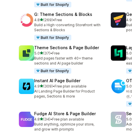
Built for Shopify
G: Theme Sections & Blocks
Ge
별 5개 중
4.8
(269)
•
Free
4.9
총 리뷰 269개
총 
Build a High-converting Storefront with
Bui
Sections & Blocks
pos
Built for Shopify
Theme Sections & Page Builder
La
별 5개 중
5.0
(37)
•
Free
5.0
총 리뷰 37개
총 
Build pages faster with 40+ theme
Bui
sections and AI page builder
eas
Built for Shopify
Instant AI Page Builder
OT
별 5개 중
4.9
(309)
•
Free plan available
5.0
총 리뷰 309개
총 
AI Landing Page Builder for Product
바로
pages, Sections & more
션,
Fudge AI Store & Page Builder
Se
별 5개 중
4.8
(34)
•
Free plan available
5.0
총 리뷰 34개
총 
Build anything, optimize your store,
Add
and grow with prompts
mor