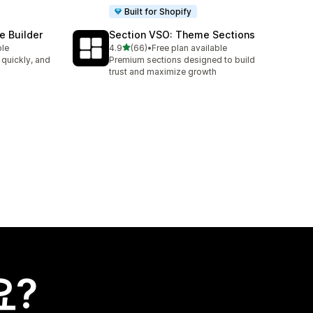
Built for Shopify
e Builder
Section VSO: Theme Sections
별 5개 중
ble
4.9
(66)
•
Free plan available
총 리뷰 66개
 quickly, and
Premium sections designed to build
trust and maximize growth
요?