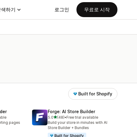
탐색하기
로그인
무료로 시작
Built for Shopify
der
Forge: AI Store Builder
별 5개 중
able
5.0
(48)
•
Free trial available
총 리뷰 48개
rting pages
Build your store in minutes with AI
Store Builder + Bundles
Built for Shopify