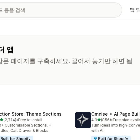
앱 
더 앱
방문 페이지를 구축하세요. 끌어서 놓기만 하면 됩
ction Store: Theme Sections
Omnise ✧ AI Page Buil
별 5개 중
별 5개 중
(2,714)
•
Free to install
4.9
(856)
•
Free plan avail
리뷰 2714개
총 리뷰 856개
+ Customisable Sections. +
Turn ideas into high-conve
dles, Cart Drawer & Blocks
with AI.
Built for Shopify
Built for Shopify