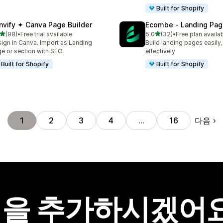
Built for Shopify
nvify ✦ Canva Page Builder
Ecombe ‑ Landing Pag
별 5개 중
별 5개 중
(98)
•
Free trial available
5.0
(32)
•
Free plan availa
리뷰 98개
총 리뷰 32개
ign in Canva. Import as Landing
Build landing pages easily,
e or section with SEO.
effectively
Built for Shopify
Built for Shopify
다음
1
2
3
4
…
16
을 추가하시겠어