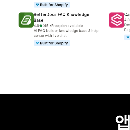
Built for Shopify
BetterDocs FAQ Knowledge
Ca
Base
4.8
총 
Des
별 5개 중
4.9
(45)
•
Free plan available
총 리뷰 45개
Pag
AI FAQ builder, knowledge base & help
center with live chat
Built for Shopify
앱