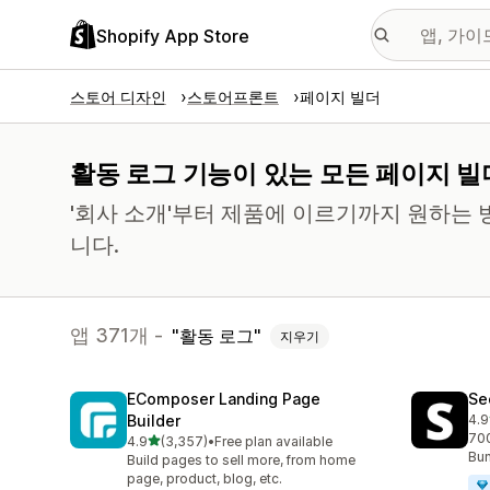
Shopify App Store
스토어 디자인
스토어프론트
페이지 빌더
활동 로그 기능이 있는 모든 페이지 빌
'회사 소개'부터 제품에 이르기까지 원하는 
니다.
앱 371개 -
활동 로그
지우기
EComposer Landing Page
Se
Builder
4.9
총 
700
별 5개 중
4.9
(3,357)
•
Free plan available
총 리뷰 3357개
Bun
Build pages to sell more, from home
page, product, blog, etc.