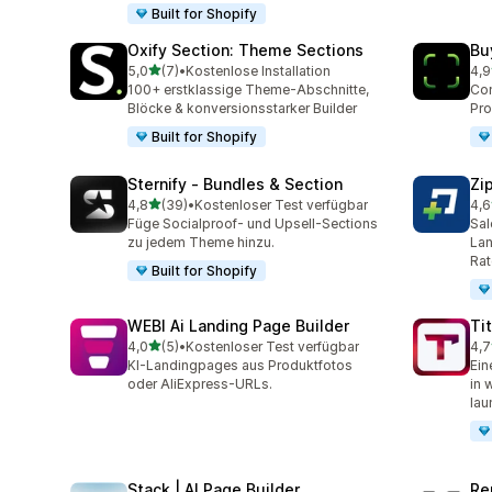
Built for Shopify
Oxify Section: Theme Sections
Bu
von 5 Sternen
5,0
(7)
•
Kostenlose Installation
4,9
7 Rezensionen insgesamt
69 
100+ erstklassige Theme-Abschnitte,
Con
Blöcke & konversionsstarker Builder
Pro
Built for Shopify
Sternify ‑ Bundles & Section
Zi
von 5 Sternen
4,8
(39)
•
Kostenloser Test verfügbar
4,6
39 Rezensionen insgesamt
400
Füge Socialproof- und Upsell-Sections
Sal
zu jedem Theme hinzu.
Lan
Rat
Built for Shopify
WEBI Ai Landing Page Builder
Tit
von 5 Sternen
4,0
(5)
•
Kostenloser Test verfügbar
4,7
5 Rezensionen insgesamt
33 
KI-Landingpages aus Produktfotos
Ein
oder AliExpress-URLs.
in 
lau
Stack | AI Page Builder
Re