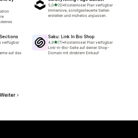
von 5 Sternen
5,0
(5)
•
Kostenloser Plan verfügbar
5 Rezensionen insgesamt
Immersive, scrollgesteuerte Seiten
lation
erstellen und mühelos anpassen.
re
 deines
Sections
Saku: Link In Bio Shop
von 5 Sternen
n verfügbar
4,9
(7)
•
Kostenloser Plan verfügbar
t
7 Rezensionen insgesamt
Link-in-Bio-Seite auf deiner Shop-
eme auf das
Domain mit direktem Einkauf
Weiter