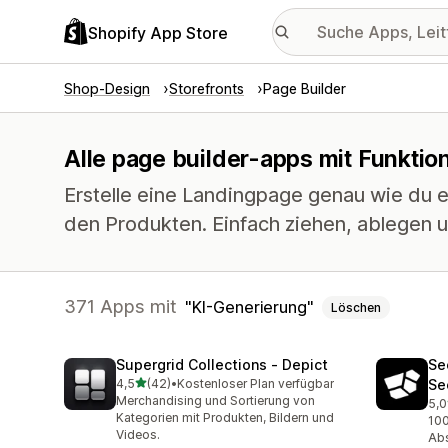
Shopify App Store
Shop-Design
Storefronts
Page Builder
Alle page builder-apps mit Funktio
Erstelle eine Landingpage genau wie du es
den Produkten. Einfach ziehen, ablegen u
371 Apps mit
KI-Generierung
Löschen
Supergrid Collections ‑ Depict
Se
von 5 Sternen
4,5
(42)
•
Kostenloser Plan verfügbar
Se
42 Rezensionen insgesamt
Merchandising und Sortierung von
5,0
6 R
Kategorien mit Produkten, Bildern und
100
Videos.
Abs