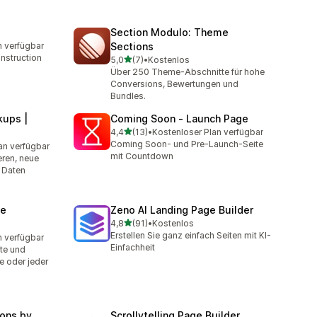
Section Modulo: Theme
n verfügbar
Sections
t
nstruction
von 5 Sternen
5,0
(7)
•
Kostenlos
7 Rezensionen insgesamt
Über 250 Theme-Abschnitte für hohe
Conversions, Bewertungen und
Bundles.
ups |
Coming Soon ‑ Launch Page
von 5 Sternen
4,4
(13)
•
Kostenloser Plan verfügbar
13 Rezensionen insgesamt
Coming Soon- und Pre-Launch-Seite
an verfügbar
mt
mit Countdown
ren, neue
 Daten
me
Zeno AI Landing Page Builder
von 5 Sternen
4,8
(91)
•
Kostenlos
91 Rezensionen insgesamt
Erstellen Sie ganz einfach Seiten mit KI-
n verfügbar
t
Einfachheit
te und
 oder jeder
ons by
Scrollytelling Page Builder