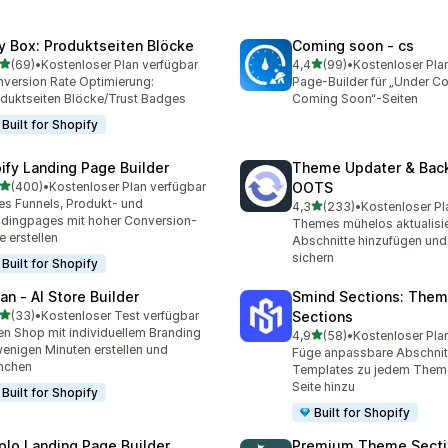
y Box: Produktseiten Blöcke
Coming soon ‑ cs
von 5 Sternen
von 5 Sternen
(69)
•
Kostenloser Plan verfügbar
4,4
(99)
•
Kostenloser Pla
Rezensionen insgesamt
99 Rezensionen insgesam
version Rate Optimierung:
Page-Builder für „Under Co
duktseiten Blöcke/Trust Badges
Coming Soon“-Seiten
Built for Shopify
pify Landing Page Builder
Theme Updater & Back
von 5 Sternen
(400)
•
Kostenloser Plan verfügbar
OOTS
 Rezensionen insgesamt
es Funnels, Produkt- und
von 5 Sternen
4,3
(233)
•
Kostenloser Pl
233 Rezensionen insgesa
dingpages mit hoher Conversion-
Themes mühelos aktualisie
e erstellen
Abschnitte hinzufügen und
sichern
Built for Shopify
an ‑ AI Store Builder
Smind Sections: The
von 5 Sternen
(33)
•
Kostenloser Test verfügbar
Sections
Rezensionen insgesamt
en Shop mit individuellem Branding
von 5 Sternen
4,9
(58)
•
Kostenloser Pla
58 Rezensionen insgesam
wenigen Minuten erstellen und
Füge anpassbare Abschnit
nchen
Templates zu jedem Theme
Seite hinzu
Built for Shopify
Built for Shopify
plo Landing Page Builder
Premium Theme Secti