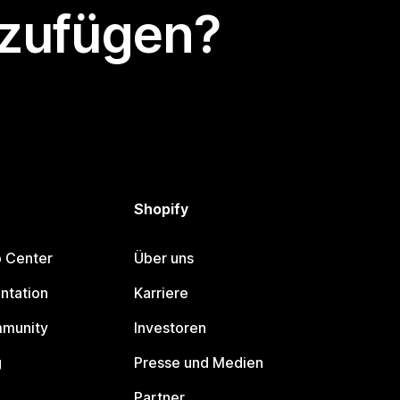
nzufügen?
Shopify
p Center
Über uns
ntation
Karriere
mmunity
Investoren
g
Presse und Medien
Partner