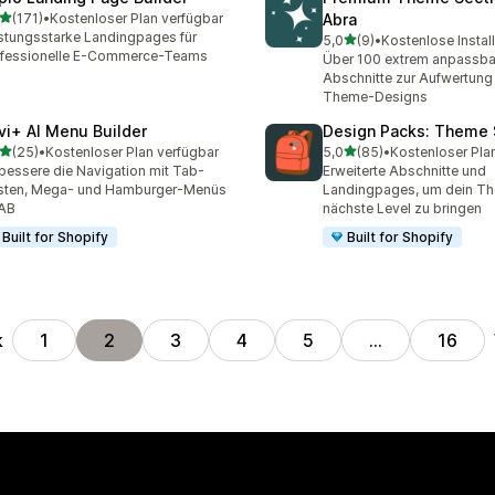
von 5 Sternen
(171)
•
Kostenloser Plan verfügbar
Abra
 Rezensionen insgesamt
stungsstarke Landingpages für
von 5 Sternen
5,0
(9)
•
Kostenlose Instal
9 Rezensionen insgesamt
ofessionelle E-Commerce-Teams
Über 100 extrem anpassba
Abschnitte zur Aufwertung
Theme-Designs
vi+ AI Menu Builder
Design Packs: Theme 
von 5 Sternen
von 5 Sternen
(25)
•
Kostenloser Plan verfügbar
5,0
(85)
•
Kostenloser Pla
Rezensionen insgesamt
85 Rezensionen insgesam
bessere die Navigation mit Tab-
Erweiterte Abschnitte und
sten, Mega- und Hamburger-Menüs
Landingpages, um dein Th
FAB
nächste Level zu bringen
Built for Shopify
Built for Shopify
k
1
2
3
4
5
…
16