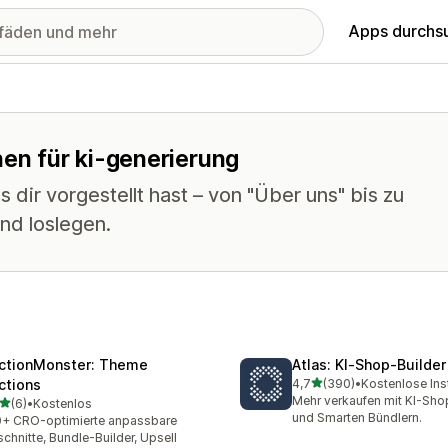
Apps durchs
nen für ki-generierung
 dir vorgestellt hast – von "Über uns" bis zu
nd loslegen.
ctionMonster: Theme
Atlas: KI‑Shop‑Builder
von 5 Sternen
ctions
4,7
(390)
•
Kostenlose Inst
390 Rezensionen insgesa
Mehr verkaufen mit KI-Sho
von 5 Sternen
(6)
•
Kostenlos
ezensionen insgesamt
und Smarten Bündlern.
+ CRO-optimierte anpassbare
chnitte, Bundle-Builder, Upsell