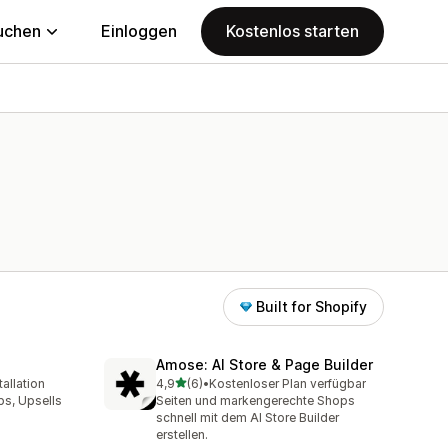
uchen
Einloggen
Kostenlos starten
Built for Shopify
Amose: AI Store & Page Builder
von 5 Sternen
allation
4,9
(6)
•
Kostenloser Plan verfügbar
mt
6 Rezensionen insgesamt
ps, Upsells
Seiten und markengerechte Shops
schnell mit dem AI Store Builder
erstellen.