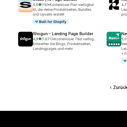
von 5 Sternen
4,9
(16)
•
Kostenloser Plan verfügbar
4,7
16 Rezensionen insgesamt
171
KI, die deine Produktseiten, Bundles
Lei
und Upsells erstellt
pr
Built for Shopify
Shogun – Landing Page Builder
Na
von 5 Sternen
4,8
(1.871)
•
Kostenloser Test verfügbar
5,0
1871 Rezensionen insgesamt
25 
Entwerfen Sie Blogs, Produktseiten,
Ver
Landingpages und mehr
Lei
+ 
Zurüc