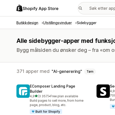
Shopify App Store
Butikkdesign
Utstillingsvinduer
Sidebygger
Alle sidebygger-apper med funksjo
Bygg målsiden du ønsker deg – fra «om oss»
371 apper med
AI-generering
Tøm
EComposer Landing Page
Se
Builder
4,9
Tot
700
av 5 stjerner
4,9
(3 357)
•
Free plan available
Totalt 3357 omtaler
Bun
Build pages to sell more, from home
page, product, blog, etc.
Built for Shopify