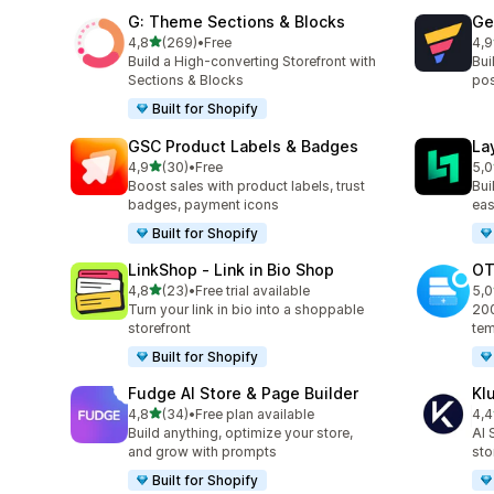
G: Theme Sections & Blocks
Ge
av 5 stjerner
4,8
(269)
•
Free
4,9
Totalt 269 omtaler
Tot
Build a High-converting Storefront with
Bui
Sections & Blocks
pos
Built for Shopify
GSC Product Labels & Badges
La
av 5 stjerner
4,9
(30)
•
Free
5,0
Totalt 30 omtaler
Tot
Boost sales with product labels, trust
Bui
badges, payment icons
eas
Built for Shopify
LinkShop ‑ Link in Bio Shop
OT
av 5 stjerner
4,8
(23)
•
Free trial available
5,0
Totalt 23 omtaler
Tot
Turn your link in bio into a shoppable
200
storefront
tem
Built for Shopify
Fudge AI Store & Page Builder
Kl
av 5 stjerner
4,8
(34)
•
Free plan available
4,4
Totalt 34 omtaler
Tot
Build anything, optimize your store,
AI 
and grow with prompts
sto
Built for Shopify