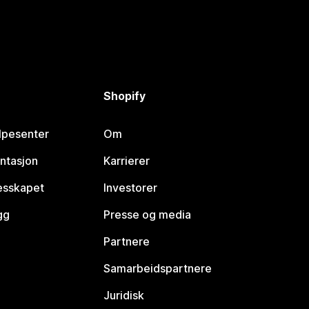
Shopify
lpesenter
Om
ntasjon
Karrierer
lesskapet
Investorer
gg
Presse og media
Partnere
Samarbeidspartnere
Juridisk