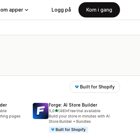
nom apper
Logg på
Kom i gang
Built for Shopify
der
Forge: AI Store Builder
av 5 stjerner
able
5,0
(48)
•
Free trial available
Totalt 48 omtaler
rting pages
Build your store in minutes with AI
Store Builder + Bundles
Built for Shopify