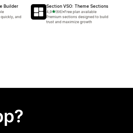
e Builder
Section VSO: Theme Sections
av 5 stjerner
ble
4,9
(66)
•
Free plan available
Totalt 66 omtaler
 quickly, and
Premium sections designed to build
trust and maximize growth
app?