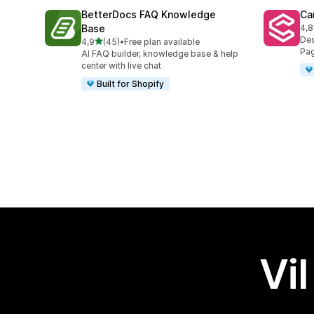
BetterDocs FAQ Knowledge
Ca
Base
4,8
Tot
Des
av 5 stjerner
4,9
(45)
•
Free plan available
Totalt 45 omtaler
Pag
AI FAQ builder, knowledge base & help
center with live chat
Built for Shopify
Vil