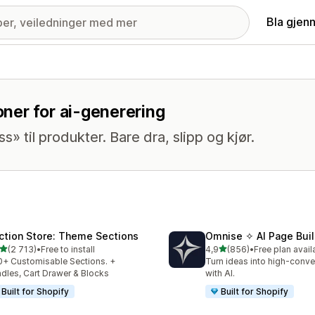
Bla gjen
ner for ai-generering
 til produkter. Bare dra, slipp og kjør.
ction Store: Theme Sections
Omnise ✧ AI Page Buil
av 5 stjerner
av 5 stjerner
(2 713)
•
Free to install
4,9
(856)
•
Free plan avail
alt 2713 omtaler
Totalt 856 omtaler
+ Customisable Sections. +
Turn ideas into high-conve
dles, Cart Drawer & Blocks
with AI.
Built for Shopify
Built for Shopify