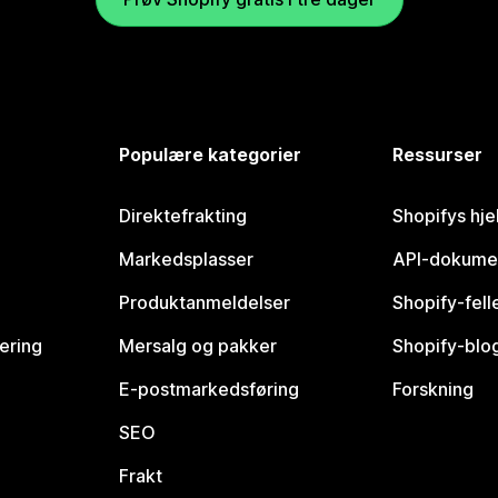
Populære kategorier
Ressurser
Direktefrakting
Shopifys hje
Markedsplasser
API-dokume
Produktanmeldelser
Shopify-fel
vering
Mersalg og pakker
Shopify-blo
E-postmarkedsføring
Forskning
SEO
Frakt