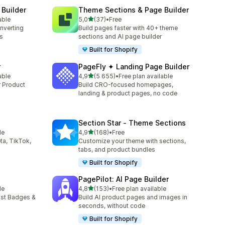
 Builder
Theme Sections & Page Builder
av 5 stjerner
able
5,0
(37)
•
Free
Totalt 37 omtaler
onverting
Build pages faster with 40+ theme
s
sections and AI page builder
Built for Shopify
r
PageFly ✦ Landing Page Builder
av 5 stjerner
able
4,9
(5 655)
•
Free plan available
Totalt 5655 omtaler
r Product
Build CRO-focused homepages,
landing & product pages, no code
Section Star ‑ Theme Sections
av 5 stjerner
le
4,9
(168)
•
Free
Totalt 168 omtaler
ta, TikTok,
Customize your theme with sections,
tabs, and product bundles
Built for Shopify
PagePilot: AI Page Builder
av 5 stjerner
le
4,8
(153)
•
Free plan available
Totalt 153 omtaler
ust Badges &
Build AI product pages and images in
seconds, without code
Built for Shopify