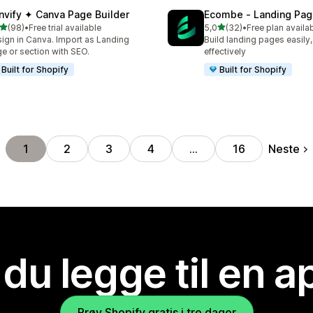
nvify ✦ Canva Page Builder
Ecombe ‑ Landing Pag
av 5 stjerner
av 5 stjerner
(98)
•
Free trial available
5,0
(32)
•
Free plan availa
alt 98 omtaler
Totalt 32 omtaler
ign in Canva. Import as Landing
Build landing pages easily,
e or section with SEO.
effectively
Built for Shopify
Built for Shopify
Neste
1
2
3
4
…
16
 du legge til en 
Prøv Shopify gratis i tre dager