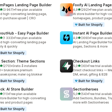
mPages Landing Page Builder
Foxify AI Landing Page
av 5 stjerner
av 5 stjerner
(3 967)
•
Free plan available
4,9
(292)
•
Free plan avail
alt 3967 omtaler
Totalt 292 omtaler
ld high-converting landing page,
AI store builder for high-c
t-purchase upsell | CRO
homepages, product page
Built for Shopify
youtHub ‑ Easy Page Builder
Instant AI Page Builde
av 5 stjerner
av 5 stjerner
(1 333)
•
Free plan available
4,9
(309)
•
Free plan avail
alt 1333 omtaler
Totalt 309 omtaler
ld high-converting landing page
AI Landing Page Builder fo
ily & quickly
pages, Sections & more
Built for Shopify
 Section: Theme Sections
Checkout Links
av 5 stjerner
av 5 stjerner
(270)
•
Gratis å installere
5,0
(30)
•
Free trial availab
alt 270 omtaler
Totalt 30 omtaler
+ bruksklare premium
Direct checkout links — Me
aseksjoner, maler og blokker
DM, email, gifting & B2B
Built for Shopify
Built for Shopify
uck: AI Store Builder
Sectionheroes
av 5 stjerner
av 5 stjerner
(11)
•
Free plan available
5,0
(54)
•
Free trial availab
alt 11 omtaler
Totalt 54 omtaler
Store Builder for high-converting
Add Sections, Bundles, Tr
res and product pages
more with Sectionheroes
Built for Shopify