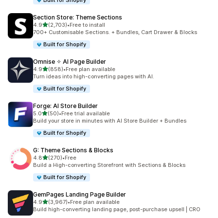
Built for Shopify
Section Store: Theme Sections
เต็ม 5 ดาว
4.9
(2,703)
•
Free to install
ทั้งหมด 2703 รีวิว
700+ Customisable Sections. + Bundles, Cart Drawer & Blocks
Built for Shopify
Omnise ✧ AI Page Builder
เต็ม 5 ดาว
4.9
(858)
•
Free plan available
ทั้งหมด 858 รีวิว
Turn ideas into high-converting pages with AI.
Built for Shopify
Forge: AI Store Builder
เต็ม 5 ดาว
5.0
(50)
•
Free trial available
ทั้งหมด 50 รีวิว
Build your store in minutes with AI Store Builder + Bundles
Built for Shopify
G: Theme Sections & Blocks
เต็ม 5 ดาว
4.8
(270)
•
Free
ทั้งหมด 270 รีวิว
Build a High-converting Storefront with Sections & Blocks
Built for Shopify
GemPages Landing Page Builder
เต็ม 5 ดาว
4.9
(3,967)
•
Free plan available
ทั้งหมด 3967 รีวิว
Build high-converting landing page, post-purchase upsell | CRO