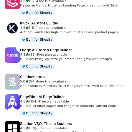
เต็ม 5 ดาว
4.8
(97)
•
Free trial available
ทั้งหมด 97 รีวิว
Design in Canva. Import as Landing Page or section with SEO.
Built for Shopify
Kluck: AI Store Builder
เต็ม 5 ดาว
4.5
(11)
•
Free plan available
ทั้งหมด 11 รีวิว
AI Store Builder for high-converting stores and product pages
Built for Shopify
Fudge AI Store & Page Builder
เต็ม 5 ดาว
4.8
(33)
•
Free plan available
ทั้งหมด 33 รีวิว
Build anything, optimize your store, and grow with prompts
Built for Shopify
Sectionheroes
เต็ม 5 ดาว
5.0
(54)
•
Free trial available
ทั้งหมด 54 รีวิว
Add Sections, Bundles, Trust Badges & more with Sectionheroes
PagePilot: AI Page Builder
เต็ม 5 ดาว
4.8
(154)
•
Free plan available
ทั้งหมด 154 รีวิว
Build AI product pages and images in seconds, without code
Built for Shopify
Section VSO: Theme Sections
เต็ม 5 ดาว
4.9
(66)
•
Free plan available
ทั้งหมด 66 รีวิว