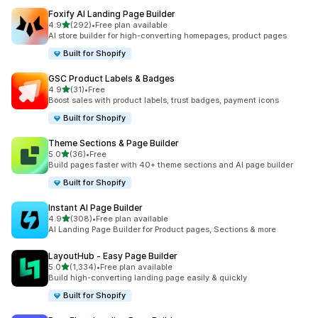
Foxify AI Landing Page Builder
เต็ม 5 ดาว
4.9
(292)
•
Free plan available
ทั้งหมด 292 รีวิว
AI store builder for high-converting homepages, product pages
Built for Shopify
GSC Product Labels & Badges
เต็ม 5 ดาว
4.9
(31)
•
Free
ทั้งหมด 31 รีวิว
Boost sales with product labels, trust badges, payment icons
Built for Shopify
Theme Sections & Page Builder
เต็ม 5 ดาว
5.0
(36)
•
Free
ทั้งหมด 36 รีวิว
Build pages faster with 40+ theme sections and AI page builder
Built for Shopify
Instant AI Page Builder
เต็ม 5 ดาว
4.9
(308)
•
Free plan available
ทั้งหมด 308 รีวิว
AI Landing Page Builder for Product pages, Sections & more
LayoutHub ‑ Easy Page Builder
เต็ม 5 ดาว
5.0
(1,334)
•
Free plan available
ทั้งหมด 1334 รีวิว
Build high-converting landing page easily & quickly
Built for Shopify