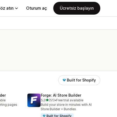
öz atın
Oturum aç
Ücretsiz başlayın
Built for Shopify
der
Forge: AI Store Builder
5 yıldız üzerinden
able
5,0
(51)
•
Free trial available
toplam 51 değerlendirme
rting pages
Build your store in minutes with AI
Store Builder + Bundles
Built for Shopify