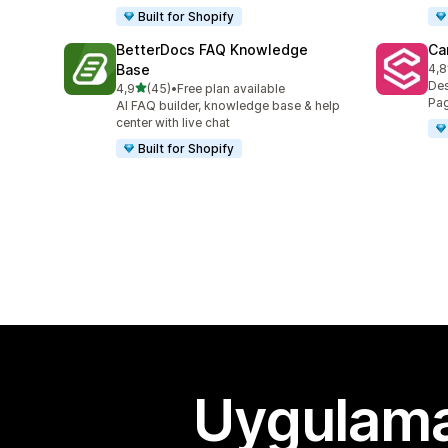
Built for Shopify
BetterDocs FAQ Knowledge
Ca
Base
4,8
top
Des
5 yıldız üzerinden
4,9
(45)
•
Free plan available
toplam 45 değerlendirme
Pag
AI FAQ builder, knowledge base & help
center with live chat
Built for Shopify
Uygulama