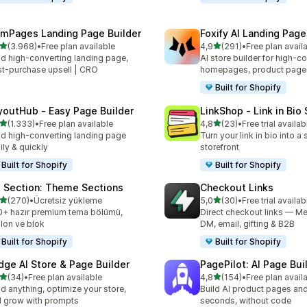
mPages Landing Page Builder
Foxify AI Landing Page
5 yıldız üzerinden
5 yıldız üzerinden
(3.968)
•
Free plan available
4,9
(291)
•
Free plan avail
lam 3968 değerlendirme
toplam 291 değerlendirme
ld high-converting landing page,
AI store builder for high-c
t-purchase upsell | CRO
homepages, product page
Built for Shopify
youtHub ‑ Easy Page Builder
LinkShop ‑ Link in Bio
5 yıldız üzerinden
5 yıldız üzerinden
(1.333)
•
Free plan available
4,8
(23)
•
Free trial availab
lam 1333 değerlendirme
toplam 23 değerlendirme
ld high-converting landing page
Turn your link in bio into 
ily & quickly
storefront
Built for Shopify
Built for Shopify
 Section: Theme Sections
Checkout Links
5 yıldız üzerinden
5 yıldız üzerinden
(270)
•
Ücretsiz yükleme
5,0
(30)
•
Free trial availab
lam 270 değerlendirme
toplam 30 değerlendirme
+ hazır premium tema bölümü,
Direct checkout links — Me
lon ve blok
DM, email, gifting & B2B
Built for Shopify
Built for Shopify
dge AI Store & Page Builder
PagePilot: AI Page Bui
5 yıldız üzerinden
5 yıldız üzerinden
(34)
•
Free plan available
4,8
(154)
•
Free plan avail
lam 34 değerlendirme
toplam 154 değerlendirme
ld anything, optimize your store,
Build AI product pages an
 grow with prompts
seconds, without code