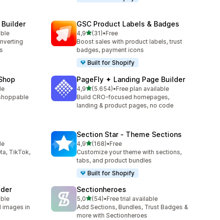
 Builder
GSC Product Labels & Badges
5 yıldız üzerinden
able
4,9
(31)
•
Free
toplam 31 değerlendirme
onverting
Boost sales with product labels, trust
s
badges, payment icons
Built for Shopify
 Shop
PageFly ✦ Landing Page Builder
5 yıldız üzerinden
le
4,9
(5.654)
•
Free plan available
toplam 5654 değerlendirme
a shoppable
Build CRO-focused homepages,
landing & product pages, no code
Section Star ‑ Theme Sections
5 yıldız üzerinden
le
4,9
(168)
•
Free
toplam 168 değerlendirme
ta, TikTok,
Customize your theme with sections,
tabs, and product bundles
Built for Shopify
lder
Sectionheroes
5 yıldız üzerinden
able
5,0
(54)
•
Free trial available
toplam 54 değerlendirme
d images in
Add Sections, Bundles, Trust Badges &
more with Sectionheroes