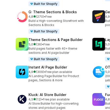
Built for Shopify
G: Theme Sections & Blocks
Ge
5 yıldız üzerinden
4,8
(270)
•
Free
4,9
toplam 270 değerlendirme
top
Build a High-converting Storefront with
Bui
Sections & Blocks
pos
Built for Shopify
Theme Sections & Page Builder
La
5 yıldız üzerinden
5,0
(36)
•
Free
5,0
toplam 36 değerlendirme
top
Build pages faster with 40+ theme
Bui
sections and AI page builder
eas
Built for Shopify
Instant AI Page Builder
OT
5 yıldız üzerinden
4,9
(309)
•
Free plan available
5,0
toplam 309 değerlendirme
top
AI Landing Page Builder for Product
200
pages, Sections & more
şab
Kluck: AI Store Builder
Fu
5 yıldız üzerinden
4,5
(12)
•
Free plan available
4,8
toplam 12 değerlendirme
top
AI Store Builder for high-converting
Bui
stores and product pages
and