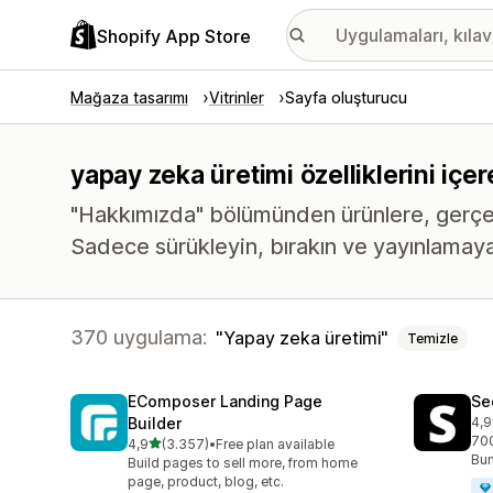
Shopify App Store
Mağaza tasarımı
Vitrinler
Sayfa oluşturucu
yapay zeka üretimi özelliklerini iç
"Hakkımızda" bölümünden ürünlere, gerçekte
Sadece sürükleyin, bırakın ve yayınlamaya
370 uygulama:
Yapay zeka üretimi
Temizle
EComposer Landing Page
Se
Builder
4,9
top
700
5 yıldız üzerinden
4,9
(3.357)
•
Free plan available
toplam 3357 değerlendirme
Bun
Build pages to sell more, from home
page, product, blog, etc.