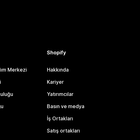
Shopify
dım Merkezi
Hakkında
i
Kariyer
luluğu
Yatırımcılar
gu
Basın ve medya
İş Ortakları
Satış ortakları