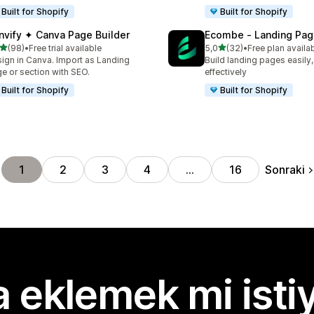
Built for Shopify
Built for Shopify
nvify ✦ Canva Page Builder
Ecombe ‑ Landing Pag
5 yıldız üzerinden
5 yıldız üzerinden
(98)
•
Free trial available
5,0
(32)
•
Free plan availa
lam 98 değerlendirme
toplam 32 değerlendirme
ign in Canva. Import as Landing
Build landing pages easily,
e or section with SEO.
effectively
Built for Shopify
Built for Shopify
Sonraki
1
2
3
4
…
16
 eklemek mi isti