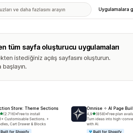
Uygulamalara g
eren tüm sayfa oluşturucu uygulamaları
n istediğiniz açılış sayfasını oluşturun.
 başlayın.
ction Store: Theme Sections
Omnise ✧ AI Page Buil
5 yıldız üzerinden
5 yıldız üzerinden
(2.716)
•
Free to install
4,9
(858)
•
Free plan avail
lam 2716 değerlendirme
toplam 858 değerlendirme
+ Customisable Sections. +
Turn ideas into high-conve
dles, Cart Drawer & Blocks
with AI.
Built for Shopify
Built for Shopify