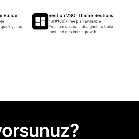
e Builder
Section VSO: Theme Sections
5 yıldız üzerinden
ble
4,9
(66)
•
Free plan available
toplam 66 değerlendirme
 quickly, and
Premium sections designed to build
trust and maximize growth
yorsunuz?