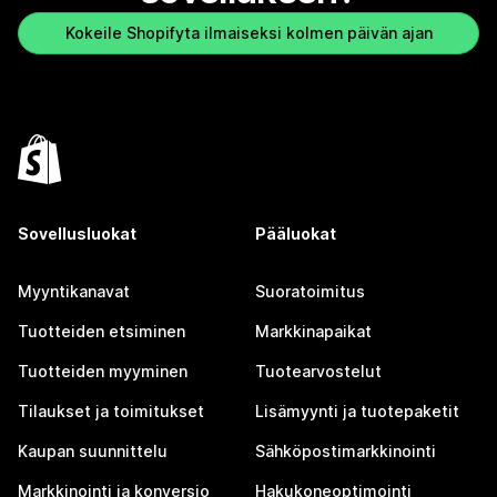
Kokeile Shopifyta ilmaiseksi kolmen päivän ajan
Sovellusluokat
Pääluokat
Myyntikanavat
Suoratoimitus
Tuotteiden etsiminen
Markkinapaikat
Tuotteiden myyminen
Tuotearvostelut
Tilaukset ja toimitukset
Lisämyynti ja tuotepaketit
Kaupan suunnittelu
Sähköpostimarkkinointi
Markkinointi ja konversio
Hakukoneoptimointi