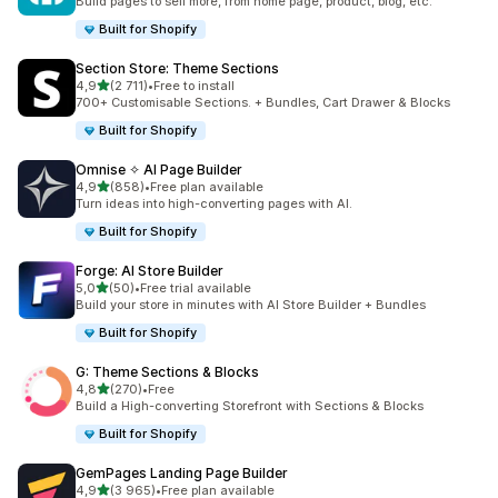
Build pages to sell more, from home page, product, blog, etc.
Built for Shopify
Section Store: Theme Sections
/ 5 tähteä
4,9
(2 711)
•
Free to install
2711 arvostelua yhteensä
700+ Customisable Sections. + Bundles, Cart Drawer & Blocks
Built for Shopify
Omnise ✧ AI Page Builder
/ 5 tähteä
4,9
(858)
•
Free plan available
858 arvostelua yhteensä
Turn ideas into high-converting pages with AI.
Built for Shopify
Forge: AI Store Builder
/ 5 tähteä
5,0
(50)
•
Free trial available
50 arvostelua yhteensä
Build your store in minutes with AI Store Builder + Bundles
Built for Shopify
G: Theme Sections & Blocks
/ 5 tähteä
4,8
(270)
•
Free
270 arvostelua yhteensä
Build a High-converting Storefront with Sections & Blocks
Built for Shopify
GemPages Landing Page Builder
/ 5 tähteä
4,9
(3 965)
•
Free plan available
3965 arvostelua yhteensä