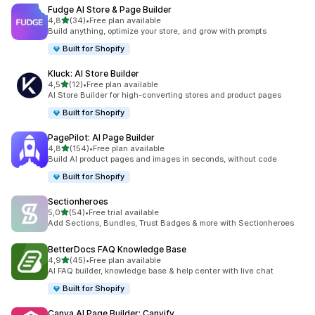
Fudge AI Store & Page Builder
/ 5 tähteä
4,8
(34)
•
Free plan available
34 arvostelua yhteensä
Build anything, optimize your store, and grow with prompts
Built for Shopify
Kluck: AI Store Builder
/ 5 tähteä
4,5
(12)
•
Free plan available
12 arvostelua yhteensä
AI Store Builder for high-converting stores and product pages
Built for Shopify
PagePilot: AI Page Builder
/ 5 tähteä
4,8
(154)
•
Free plan available
154 arvostelua yhteensä
Build AI product pages and images in seconds, without code
Built for Shopify
Sectionheroes
/ 5 tähteä
5,0
(54)
•
Free trial available
54 arvostelua yhteensä
Add Sections, Bundles, Trust Badges & more with Sectionheroes
BetterDocs FAQ Knowledge Base
/ 5 tähteä
4,9
(45)
•
Free plan available
45 arvostelua yhteensä
AI FAQ builder, knowledge base & help center with live chat
Built for Shopify
Canva AI Page Builder: Canvify