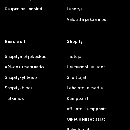
Kaupan hallinnointi
Lähetys
Valuutta ja käännös
Resurssit
Shopify
Shopifyn ohjekeskus
Tietoja
API-dokumentaatio
Uramahdollisuudet
Shopify-yhteisö
Sijoittajat
Shopify-blogi
Lehdistö ja media
Tutkimus
Kumppanit
Affiliate-kumppanit
Oikeudelliset asiat
Palvelun tila