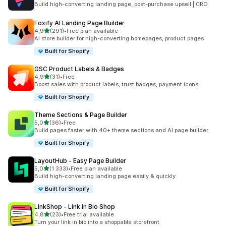
Build high-converting landing page, post-purchase upsell | CRO
Foxify AI Landing Page Builder
/ 5 tähteä
4,9
(291)
•
Free plan available
291 arvostelua yhteensä
AI store builder for high-converting homepages, product pages
Built for Shopify
GSC Product Labels & Badges
/ 5 tähteä
4,9
(31)
•
Free
31 arvostelua yhteensä
Boost sales with product labels, trust badges, payment icons
Built for Shopify
Theme Sections & Page Builder
/ 5 tähteä
5,0
(36)
•
Free
36 arvostelua yhteensä
Build pages faster with 40+ theme sections and AI page builder
Built for Shopify
LayoutHub ‑ Easy Page Builder
/ 5 tähteä
5,0
(1 333)
•
Free plan available
1333 arvostelua yhteensä
Build high-converting landing page easily & quickly
Built for Shopify
LinkShop ‑ Link in Bio Shop
/ 5 tähteä
4,8
(23)
•
Free trial available
23 arvostelua yhteensä
Turn your link in bio into a shoppable storefront