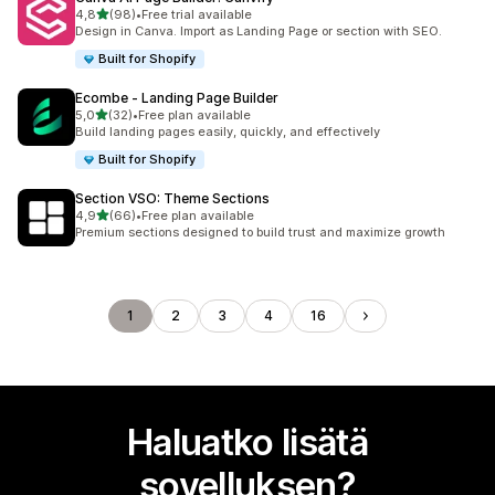
/ 5 tähteä
4,8
(98)
•
Free trial available
98 arvostelua yhteensä
Design in Canva. Import as Landing Page or section with SEO.
Built for Shopify
Ecombe ‑ Landing Page Builder
/ 5 tähteä
5,0
(32)
•
Free plan available
32 arvostelua yhteensä
Build landing pages easily, quickly, and effectively
Built for Shopify
Section VSO: Theme Sections
/ 5 tähteä
4,9
(66)
•
Free plan available
66 arvostelua yhteensä
Premium sections designed to build trust and maximize growth
1
2
3
4
16
Haluatko lisätä
sovelluksen?