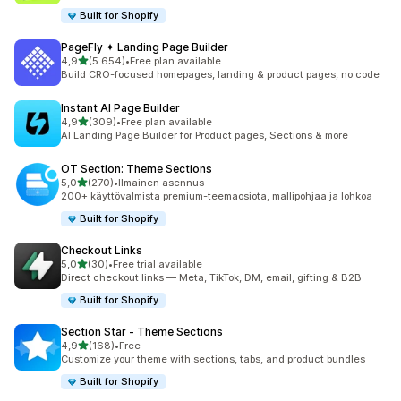
Built for Shopify
PageFly ✦ Landing Page Builder
/ 5 tähteä
4,9
(5 654)
•
Free plan available
5654 arvostelua yhteensä
Build CRO-focused homepages, landing & product pages, no code
Instant AI Page Builder
/ 5 tähteä
4,9
(309)
•
Free plan available
309 arvostelua yhteensä
AI Landing Page Builder for Product pages, Sections & more
OT Section: Theme Sections
/ 5 tähteä
5,0
(270)
•
Ilmainen asennus
270 arvostelua yhteensä
200+ käyttövalmista premium-teemaosiota, mallipohjaa ja lohkoa
Built for Shopify
Checkout Links
/ 5 tähteä
5,0
(30)
•
Free trial available
30 arvostelua yhteensä
Direct checkout links — Meta, TikTok, DM, email, gifting & B2B
Built for Shopify
Section Star ‑ Theme Sections
/ 5 tähteä
4,9
(168)
•
Free
168 arvostelua yhteensä
Customize your theme with sections, tabs, and product bundles
Built for Shopify