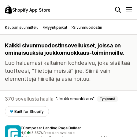
Shopify App Store
Kaupan suunnittelu
Myyntipaikat
Sivunmuodostin
Kaikki sivunmuodostinsovellukset, joissa on
ominaisuuksia joukkomuokkaus-toiminnoille.
Luo haluamasi kaltainen kohdesivu, joka sisältää
tuotteesi, "Tietoja meistä" jne. Siirrä vain
elementtejä hiirellä ja asia hoituu.
370 sovellusta haulla
Joukkomuokkaus
Tyhjennä
Built for Shopify
EComposer Landing Page Builder
/ 5 tähteä
4,9
(3 357)
•
Free plan available
3357 arvostelua yhteensä