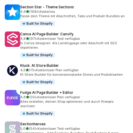
Section Star ‑ Theme Sections
von 5 Sternen
4,9
(168)
•
Kostenlos
168 Rezensionen insgesamt
Passe dein Theme mit Abschnitten, Tabs und Produkt-Bundles an
Built for Shopify
Canva AI Page Builder: Canvify
von 5 Sternen
4,8
(97)
•
Kostenloser Test verfügbar
97 Rezensionen insgesamt
In Canva designen. Als Landingpage oder Abschnitt mit SEO
importieren.
Built for Shopify
Kluck: AI Store Builder
von 5 Sternen
4,5
(11)
•
Kostenloser Plan verfügbar
11 Rezensionen insgesamt
KI-Store-Builder für konversionsstarke Stores und Produktseiten
Built for Shopify
Fudge AI Page Builder + Editor
von 5 Sternen
4,8
(33)
•
Kostenloser Plan verfügbar
33 Rezensionen insgesamt
Alles erstellen, deinen Shop optimieren und durch Prompts
wachsen
Built for Shopify
Sectionheroes
von 5 Sternen
5,0
(54)
•
Kostenloser Test verfügbar
54 Rezensionen insgesamt