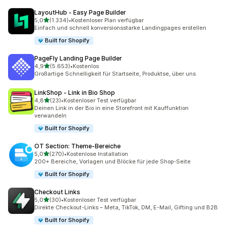
LayoutHub ‑ Easy Page Builder
von 5 Sternen
5,0
(1.334)
•
Kostenloser Plan verfügbar
1334 Rezensionen insgesamt
Einfach und schnell konversionsstarke Landingpages erstellen
Built for Shopify
PageFly Landing Page Builder
von 5 Sternen
4,9
(5.653)
•
Kostenlos
5653 Rezensionen insgesamt
Großartige Schnelligkeit für Startseite, Produktse, über uns
LinkShop ‑ Link in Bio Shop
von 5 Sternen
4,8
(23)
•
Kostenloser Test verfügbar
23 Rezensionen insgesamt
Deinen Link in der Bio in eine Storefront mit Kauffunktion
verwandeln
Built for Shopify
OT Section: Theme‑Bereiche
von 5 Sternen
5,0
(270)
•
Kostenlose Installation
270 Rezensionen insgesamt
200+ Bereiche, Vorlagen und Blöcke für jede Shop-Seite
Built for Shopify
Checkout Links
von 5 Sternen
5,0
(30)
•
Kostenloser Test verfügbar
30 Rezensionen insgesamt
Direkte Checkout-Links – Meta, TikTok, DM, E-Mail, Gifting und B2B
Built for Shopify