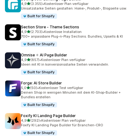
von 5 Sternen
4,9
(3.355)
•
Kostenloser Plan verfügbar
3355 Rezensionen insgesamt
Umsatzstarke Seiten gestalten: Home-, Produkt-, Blogseite usw.
Built for Shopify
Section Store ‑ Theme Sections
von 5 Sternen
4,9
(2.703)
•
Kostenlose Installation
2703 Rezensionen insgesamt
700+ anpassbare Plug-n-Play Sections. Bundles, Upsells & KI
Built for Shopify
Omnise ✧ AI Page Builder
von 5 Sternen
4,9
(857)
•
Kostenloser Plan verfügbar
857 Rezensionen insgesamt
Ideen mit KI in konversionsstarke Seiten verwandeln.
Built for Shopify
Forge: AI Store Builder
von 5 Sternen
5,0
(50)
•
Kostenloser Test verfügbar
50 Rezensionen insgesamt
Deinen Shop in wenigen Minuten mit dem KI-Shop-Builder +
Bundles erstellen
Built for Shopify
Foxify KI Landing Page Builder
von 5 Sternen
4,9
(292)
•
Kostenloser Plan verfügbar
292 Rezensionen insgesamt
Foxify KI Landing Page Builder für Branchen-CRO
Built for Shopify