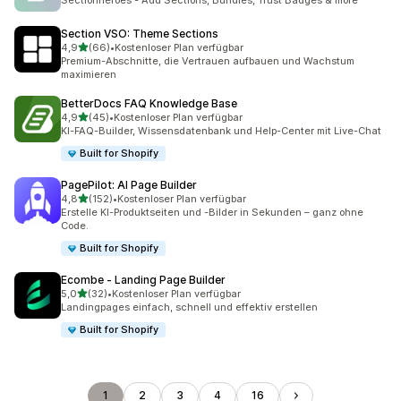
Sectionheroes - Add Sections, Bundles, Trust Badges & more
Section VSO: Theme Sections
von 5 Sternen
4,9
(66)
•
Kostenloser Plan verfügbar
66 Rezensionen insgesamt
Premium-Abschnitte, die Vertrauen aufbauen und Wachstum
maximieren
BetterDocs FAQ Knowledge Base
von 5 Sternen
4,9
(45)
•
Kostenloser Plan verfügbar
45 Rezensionen insgesamt
KI-FAQ-Builder, Wissensdatenbank und Help-Center mit Live-Chat
Built for Shopify
PagePilot: AI Page Builder
von 5 Sternen
4,8
(152)
•
Kostenloser Plan verfügbar
152 Rezensionen insgesamt
Erstelle KI-Produktseiten und -Bilder in Sekunden – ganz ohne
Code.
Built for Shopify
Ecombe ‑ Landing Page Builder
von 5 Sternen
5,0
(32)
•
Kostenloser Plan verfügbar
32 Rezensionen insgesamt
Landingpages einfach, schnell und effektiv erstellen
Built for Shopify
1
2
3
4
16