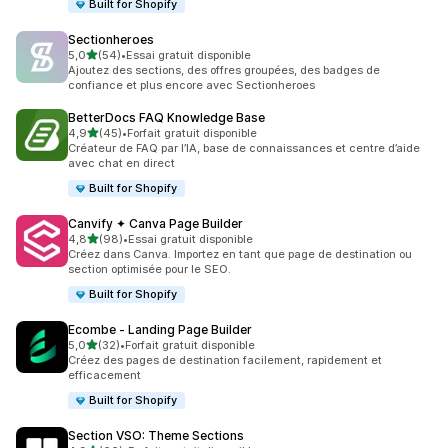
Built for Shopify
Sectionheroes
étoile(s) sur 5
5,0
(54)
•
Essai gratuit disponible
54 avis au total
Ajoutez des sections, des offres groupées, des badges de
confiance et plus encore avec Sectionheroes
BetterDocs FAQ Knowledge Base
étoile(s) sur 5
4,9
(45)
•
Forfait gratuit disponible
45 avis au total
Créateur de FAQ par l’IA, base de connaissances et centre d’aide
avec chat en direct
Built for Shopify
Canvify ✦ Canva Page Builder
étoile(s) sur 5
4,8
(98)
•
Essai gratuit disponible
98 avis au total
Créez dans Canva. Importez en tant que page de destination ou
section optimisée pour le SEO.
Built for Shopify
Ecombe ‑ Landing Page Builder
étoile(s) sur 5
5,0
(32)
•
Forfait gratuit disponible
32 avis au total
Créez des pages de destination facilement, rapidement et
efficacement
Built for Shopify
Section VSO: Theme Sections