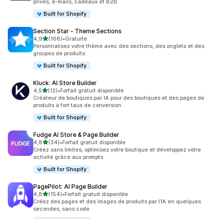
privés, e-mails, cadeaux et B2B
Built for Shopify
Section Star ‑ Theme Sections
étoile(s) sur 5
4,9
(168)
•
Gratuite
168 avis au total
Personnalisez votre thème avec des sections, des onglets et des
groupes de produits
Built for Shopify
Kluck: AI Store Builder
étoile(s) sur 5
4,5
(12)
•
Forfait gratuit disponible
12 avis au total
Créateur de boutiques par IA pour des boutiques et des pages de
produits à fort taux de conversion
Built for Shopify
Fudge AI Store & Page Builder
étoile(s) sur 5
4,8
(34)
•
Forfait gratuit disponible
34 avis au total
Créez sans limites, optimisez votre boutique et développez votre
activité grâce aux prompts
Built for Shopify
PagePilot: AI Page Builder
étoile(s) sur 5
4,8
(154)
•
Forfait gratuit disponible
154 avis au total
Créez des pages et des images de produits par l’IA en quelques
secondes, sans code