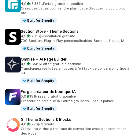
étoile(s) sur 5
4,9
(3 357)
•
Forfait gratuit disponible
3357 avis au total
Créez des pages pour vendre plus : page d’accueil, produit, blog,
etc.
Built for Shopify
Section Store ‑ Theme Sections
étoile(s) sur 5
4,9
(2 718)
•
Installation gratuite
2718 avis au total
700 Sections Plug-n-Play personnalisables. Bundles, Upsell, IA
Built for Shopify
Omnise ✧ AI Page Builder
étoile(s) sur 5
4,9
(858)
•
Forfait gratuit disponible
858 avis au total
Transformez vos idées en pages à fort taux de conversion grâce à
l’IA.
Built for Shopify
Forge, créateur de boutique IA
étoile(s) sur 5
5,0
(51)
•
Essai gratuit disponible
51 avis au total
Créateur de boutique IA : offres groupées, upsells panier
Built for Shopify
G: Theme Sections & Blocks
étoile(s) sur 5
4,8
(270)
•
Gratuite
270 avis au total
Créez une vitrine à fort taux de conversion avec des sections et
des blocs