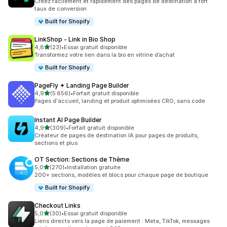
Créez facilement et rapidement des pages de destination à fort
taux de conversion
Built for Shopify
LinkShop ‑ Link in Bio Shop
étoile(s) sur 5
4,8
(23)
•
Essai gratuit disponible
23 avis au total
Transformez votre lien dans la bio en vitrine d’achat
Built for Shopify
PageFly ✦ Landing Page Builder
étoile(s) sur 5
4,9
(5 656)
•
Forfait gratuit disponible
5656 avis au total
Pages d'accueil, landing et produit optimisées CRO, sans code
Instant AI Page Builder
étoile(s) sur 5
4,9
(309)
•
Forfait gratuit disponible
309 avis au total
Créateur de pages de destination IA pour pages de produits,
sections et plus
OT Section: Sections de Thème
étoile(s) sur 5
5,0
(270)
•
Installation gratuite
270 avis au total
200+ sections, modèles et blocs pour chaque page de boutique
Built for Shopify
Checkout Links
étoile(s) sur 5
5,0
(30)
•
Essai gratuit disponible
30 avis au total
Liens directs vers la page de paiement : Meta, TikTok, messages