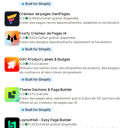
Built for Shopify
Créateur de pages GemPages
étoile(s) sur 5
4,9
(3 969)
•
Forfait gratuit disponible
3969 avis au total
Créez des pages renvoi époustouflantes, adaptées à vos besoins
Foxify Créateur de Pages IA
étoile(s) sur 5
4,9
(292)
•
Forfait gratuit disponible
292 avis au total
Créez des designs époustouflants rapidement et facilement
Built for Shopify
GSC Product Labels & Badges
étoile(s) sur 5
4,9
(31)
•
Gratuite
31 avis au total
Stimulez les ventes avec des étiquettes de produits, des badges
de confiance et des icônes de paiement
Built for Shopify
Theme Sections & Page Builder
étoile(s) sur 5
5,0
(37)
•
Gratuite
37 avis au total
Créez des pages plus rapidement grâce à plus de 40 sections de
thème et au créateur de pages par IA
Built for Shopify
LayoutHub ‑ Easy Page Builder
étoile(s) sur 5
5,0
(1 333)
•
Forfait gratuit disponible
1333 avis au total