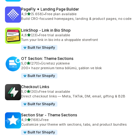
PageFly ✦ Landing Page Builder
5 yıldız üzerinden
4,9
(5.658)
•
Free plan available
toplam 5658 değerlendirme
Build CRO-focused homepages, landing & product pages, no code
LinkShop ‑ Link in Bio Shop
5 yıldız üzerinden
4,8
(23)
•
Free trial available
toplam 23 değerlendirme
Turn your link in bio into a shoppable storefront
Built for Shopify
OT Section: Theme Sections
5 yıldız üzerinden
5,0
(270)
•
Ücretsiz yükleme
toplam 270 değerlendirme
200+ hazır premium tema bölümü, şablon ve blok
Built for Shopify
Checkout Links
5 yıldız üzerinden
5,0
(30)
•
Free trial available
toplam 30 değerlendirme
Direct checkout links — Meta, TikTok, DM, email, gifting & B2B
Built for Shopify
Section Star ‑ Theme Sections
5 yıldız üzerinden
4,9
(168)
•
Free
toplam 168 değerlendirme
Customize your theme with sections, tabs, and product bundles
Built for Shopify