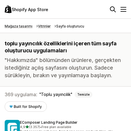
Shopify App Store
Mağaza tasarımı
Vitrinler
Sayfa oluşturucu
toplu yayıncılık özelliklerini içeren tüm sayfa
oluşturucu uygulamaları
"Hakkımızda" bölümünden ürünlere, gerçekten
istediğiniz açılış sayfasını oluşturun. Sadece
sürükleyin, bırakın ve yayınlamaya başlayın.
369 uygulama:
Toplu yayıncılık
Temizle
Built for Shopify
EComposer Landing Page Builder
5 yıldız üzerinden
4,9
(3.357)
•
Free plan available
toplam 3357 değerlendirme