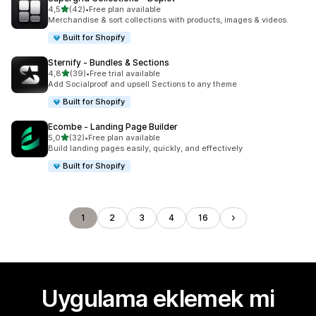
5 yıldız üzerinden
4,5
(42)
•
Free plan available
toplam 42 değerlendirme
Merchandise & sort collections with products, images & videos.
Built for Shopify
Sternify ‑ Bundles & Sections
5 yıldız üzerinden
4,8
(39)
•
Free trial available
toplam 39 değerlendirme
Add Socialproof and upsell Sections to any theme
Built for Shopify
Ecombe ‑ Landing Page Builder
5 yıldız üzerinden
5,0
(32)
•
Free plan available
toplam 32 değerlendirme
Build landing pages easily, quickly, and effectively
Built for Shopify
1
2
3
4
16
Uygulama eklemek mi