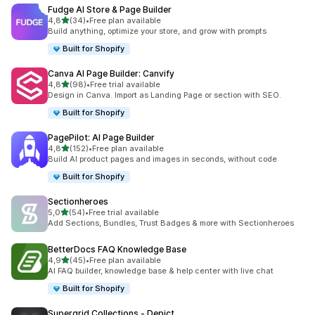
Fudge AI Store & Page Builder
5 yıldız üzerinden
4,8
(34)
•
Free plan available
toplam 34 değerlendirme
Build anything, optimize your store, and grow with prompts
Built for Shopify
Canva AI Page Builder: Canvify
5 yıldız üzerinden
4,8
(98)
•
Free trial available
toplam 98 değerlendirme
Design in Canva. Import as Landing Page or section with SEO.
Built for Shopify
PagePilot: AI Page Builder
5 yıldız üzerinden
4,8
(152)
•
Free plan available
toplam 152 değerlendirme
Build AI product pages and images in seconds, without code
Built for Shopify
Sectionheroes
5 yıldız üzerinden
5,0
(54)
•
Free trial available
toplam 54 değerlendirme
Add Sections, Bundles, Trust Badges & more with Sectionheroes
BetterDocs FAQ Knowledge Base
5 yıldız üzerinden
4,9
(45)
•
Free plan available
toplam 45 değerlendirme
AI FAQ builder, knowledge base & help center with live chat
Built for Shopify
Supergrid Collections ‑ Depict