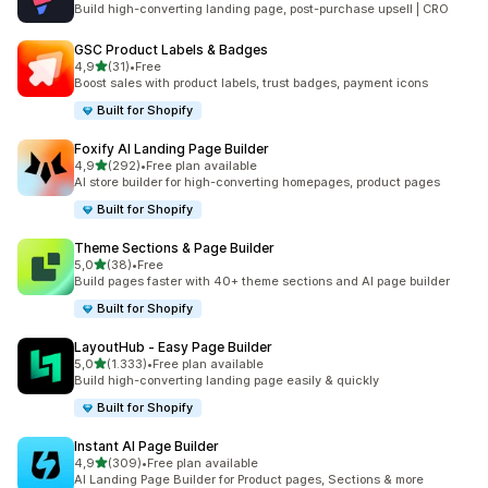
Build high-converting landing page, post-purchase upsell | CRO
GSC Product Labels & Badges
5 yıldız üzerinden
4,9
(31)
•
Free
toplam 31 değerlendirme
Boost sales with product labels, trust badges, payment icons
Built for Shopify
Foxify AI Landing Page Builder
5 yıldız üzerinden
4,9
(292)
•
Free plan available
toplam 292 değerlendirme
AI store builder for high-converting homepages, product pages
Built for Shopify
Theme Sections & Page Builder
5 yıldız üzerinden
5,0
(38)
•
Free
toplam 38 değerlendirme
Build pages faster with 40+ theme sections and AI page builder
Built for Shopify
LayoutHub ‑ Easy Page Builder
5 yıldız üzerinden
5,0
(1.333)
•
Free plan available
toplam 1333 değerlendirme
Build high-converting landing page easily & quickly
Built for Shopify
Instant AI Page Builder
5 yıldız üzerinden
4,9
(309)
•
Free plan available
toplam 309 değerlendirme
AI Landing Page Builder for Product pages, Sections & more