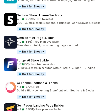
Build pages to sell more, from home page, product, blog, etc.
Built for Shopify
Section Store: Theme Sections
5 yıldız üzerinden
4,9
(2.729)
•
Free to install
toplam 2729 değerlendirme
700+ Customisable Sections. + Bundles, Cart Drawer & Blocks
Built for Shopify
Omnise ✧ AI Page Builder
5 yıldız üzerinden
4,9
(856)
•
Free plan available
toplam 856 değerlendirme
Turn ideas into high-converting pages with AI.
Built for Shopify
Forge: AI Store Builder
5 yıldız üzerinden
5,0
(51)
•
Free trial available
toplam 51 değerlendirme
Build your store in minutes with AI Store Builder + Bundles
Built for Shopify
G: Theme Sections & Blocks
5 yıldız üzerinden
4,8
(270)
•
Free
toplam 270 değerlendirme
Build a High-converting Storefront with Sections & Blocks
Built for Shopify
GemPages Landing Page Builder
5 yıldız üzerinden
4,9
(3.974)
•
Free plan available
toplam 3974 değerlendirme