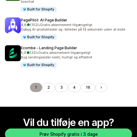
livechat
Built for Shopify
PagePilot: AI Page Builder
ud af 5 stjerner
4,8
(152)
•
Gratis abonnement tilgængeligt
152 anmeldelser i alt
Opbyg AI-produktsider og -billeder på få sekunder uden at kode
Built for Shopify
Ecombe ‑ Landing Page Builder
ud af 5 stjerner
5,0
(32)
•
Gratis abonnement tilgængeligt
32 anmeldelser i alt
Byg landingssider nemt, hurtigt og effektivt
Built for Shopify
1
2
3
4
16
Vil du tilføje en app?
Prøv Shopify gratis i 3 dage