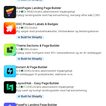
GemPages Landing Page Builder
ud af 5 stjerner
4,9
(3.966)
•
Gratis abonnement tilgængeligt
3966 anmeldelser i alt
Opbyg landingsside med høj konvertering, mersalg efter køb | CRO
GSC Product Labels & Badges
ud af 5 stjerner
4,9
(31)
•
Gratis
31 anmeldelser i alt
Øg salget med produktmærkater, tillidsmærker og betalingsikoner
Built for Shopify
Theme Sections & Page Builder
ud af 5 stjerner
5,0
(36)
•
Gratis
36 anmeldelser i alt
Opbyg sider hurtigere med 40+ temasektioner og en AI-sidebygger
Built for Shopify
Instant AI Page Builder
ud af 5 stjerner
4,9
(308)
•
Gratis abonnement tilgængeligt
308 anmeldelser i alt
AI-sidebygger til produktsider, sektioner m.m.
LayoutHub ‑ Easy Page Builder
ud af 5 stjerner
5,0
(1.334)
•
Gratis abonnement tilgængeligt
1334 anmeldelser i alt
Byg nemt og hurtigt landingssider med høj konvertering
Built for Shopify
PageFly Landing Page Builder