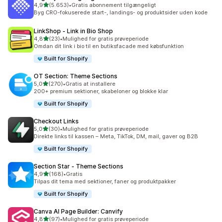
ud af 5 stjerner
4,9
(5.653)
•
Gratis abonnement tilgængeligt
5653 anmeldelser i alt
Byg CRO-fokuserede start-, landings- og produktsider uden kode
LinkShop ‑ Link in Bio Shop
ud af 5 stjerner
4,8
(23)
•
Mulighed for gratis prøveperiode
23 anmeldelser i alt
Omdan dit link i bio til en butiksfacade med købsfunktion
Built for Shopify
OT Section: Theme Sections
ud af 5 stjerner
5,0
(270)
•
Gratis at installere
270 anmeldelser i alt
200+ premium sektioner, skabeloner og blokke klar
Built for Shopify
Checkout Links
ud af 5 stjerner
5,0
(30)
•
Mulighed for gratis prøveperiode
30 anmeldelser i alt
Direkte links til kassen – Meta, TikTok, DM, mail, gaver og B2B
Built for Shopify
Section Star ‑ Theme Sections
ud af 5 stjerner
4,9
(168)
•
Gratis
168 anmeldelser i alt
Tilpas dit tema med sektioner, faner og produktpakker
Built for Shopify
Canva AI Page Builder: Canvify
ud af 5 stjerner
4,8
(97)
•
Mulighed for gratis prøveperiode