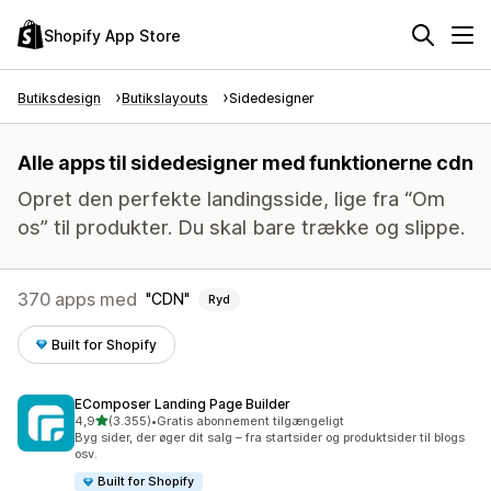
Shopify App Store
Butiksdesign
Butikslayouts
Sidedesigner
Alle apps til sidedesigner med funktionerne cdn
Opret den perfekte landingsside, lige fra “Om
os” til produkter. Du skal bare trække og slippe.
370 apps med
CDN
Ryd
Built for Shopify
EComposer Landing Page Builder
ud af 5 stjerner
4,9
(3.355)
•
Gratis abonnement tilgængeligt
3355 anmeldelser i alt
Byg sider, der øger dit salg – fra startsider og produktsider til blogs
osv.
Built for Shopify