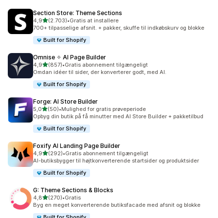
Section Store: Theme Sections
ud af 5 stjerner
4,9
(2.703)
•
Gratis at installere
2703 anmeldelser i alt
700+ tilpasselige afsnit. + pakker, skuffe til indkøbskurv og blokke
Built for Shopify
Omnise ✧ AI Page Builder
ud af 5 stjerner
4,9
(857)
•
Gratis abonnement tilgængeligt
857 anmeldelser i alt
Omdan idéer til sider, der konverterer godt, med AI.
Built for Shopify
Forge: AI Store Builder
ud af 5 stjerner
5,0
(50)
•
Mulighed for gratis prøveperiode
50 anmeldelser i alt
Opbyg din butik på få minutter med AI Store Builder + pakketilbud
Built for Shopify
Foxify AI Landing Page Builder
ud af 5 stjerner
4,9
(292)
•
Gratis abonnement tilgængeligt
292 anmeldelser i alt
AI-butiksbygger til højtkonverterende startsider og produktsider
Built for Shopify
G: Theme Sections & Blocks
ud af 5 stjerner
4,8
(270)
•
Gratis
270 anmeldelser i alt
Byg en meget konverterende butiksfacade med afsnit og blokke
Built for Shopify