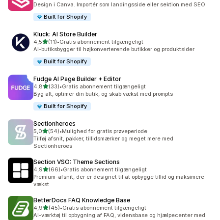
97 anmeldelser i alt
Design i Canva. Importér som landingsside eller sektion med SEO.
Built for Shopify
Kluck: AI Store Builder
ud af 5 stjerner
4,5
(11)
•
Gratis abonnement tilgængeligt
11 anmeldelser i alt
AI-butiksbygger til højkonverterende butikker og produktsider
Built for Shopify
Fudge AI Page Builder + Editor
ud af 5 stjerner
4,8
(33)
•
Gratis abonnement tilgængeligt
33 anmeldelser i alt
Byg alt, optimer din butik, og skab vækst med prompts
Built for Shopify
Sectionheroes
ud af 5 stjerner
5,0
(54)
•
Mulighed for gratis prøveperiode
54 anmeldelser i alt
Tilføj afsnit, pakker, tillidsmærker og meget mere med
Sectionheroes
Section VSO: Theme Sections
ud af 5 stjerner
4,9
(66)
•
Gratis abonnement tilgængeligt
66 anmeldelser i alt
Premium-afsnit, der er designet til at opbygge tillid og maksimere
vækst
BetterDocs FAQ Knowledge Base
ud af 5 stjerner
4,9
(45)
•
Gratis abonnement tilgængeligt
45 anmeldelser i alt
AI-værktøj til opbygning af FAQ, vidensbase og hjælpecenter med