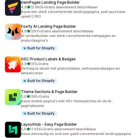
GemPages Landing Page Builder
van 5 sterren
4,9
(3.963)
•
Gratis abonnement beschikbaar
3963 recensies in totaal
Bouw een sterk converterende landingspagina, post-purchase
upsell | CRO
Foxify AI Landing Page Builder
van 5 sterren
4,9
(291)
•
Gratis abonnement beschikbaar
291 recensies in totaal
AI-winkelbuilder voor sterk converterende homepages en
productpagina's
Built for Shopify
GSC Product Labels & Badges
van 5 sterren
4,9
(31)
•
Gratis
31 recensies in totaal
Verhoog je omzet met productlabels, vertrouwensbadges en
betaaliconen
Built for Shopify
Theme Sections & Page Builder
van 5 sterren
5,0
(36)
•
Gratis
36 recensies in totaal
Bouw sneller pagina's met 40+ themasecties en de AI-
paginabouwer
Built for Shopify
LayoutHub ‑ Easy Page Builder
van 5 sterren
5,0
(1.333)
•
Gratis abonnement beschikbaar
1333 recensies in totaal
Bouw eenvoudig en snel een goed converterende landingspagina