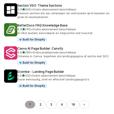
Section VSO: Theme Sections
van 5 sterren
4,9
(66)
•
Gratis abonnement beschikbaar
66 recensies in totaal
Premium secties die zijn ontworpen om vertrouwen op te bouwen en
groei te maximaliseren
BetterDocs FAQ Knowledge Base
van 5 sterren
4,9
(45)
•
Gratis abonnement beschikbaar
45 recensies in totaal
AI-FAQ-builder, kennisbank en helpcenter met livechat
Built for Shopify
Canva AI Page Builder: Canvify
van 5 sterren
4,8
(98)
•
Gratis proefperiode beschikbaar
98 recensies in totaal
Ontwerp in Canva. Importeer als landingspagina of sectie met SEO.
Built for Shopify
Ecombe ‑ Landing Page Builder
van 5 sterren
5,0
(32)
•
Gratis abonnement beschikbaar
32 recensies in totaal
Bouw eenvoudig, snel en effectief landingspagina's
Built for Shopify
1
2
3
4
16