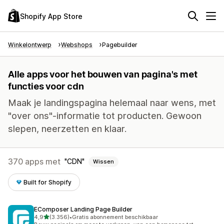
Shopify App Store
Winkelontwerp
Webshops
Pagebuilder
Alle apps voor het bouwen van pagina's met
functies voor cdn
Maak je landingspagina helemaal naar wens, met
"over ons"-informatie tot producten. Gewoon
slepen, neerzetten en klaar.
370 apps met
CDN
Wissen
Built for Shopify
EComposer Landing Page Builder
van 5 sterren
4,9
(3.356)
•
Gratis abonnement beschikbaar
3356 recensies in totaal