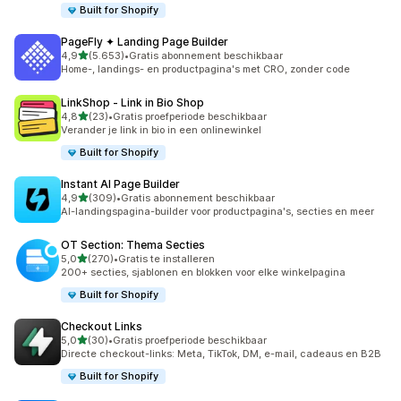
Built for Shopify
PageFly ✦ Landing Page Builder
van 5 sterren
4,9
(5.653)
•
Gratis abonnement beschikbaar
5653 recensies in totaal
Home-, landings- en productpagina's met CRO, zonder code
LinkShop ‑ Link in Bio Shop
van 5 sterren
4,8
(23)
•
Gratis proefperiode beschikbaar
23 recensies in totaal
Verander je link in bio in een onlinewinkel
Built for Shopify
Instant AI Page Builder
van 5 sterren
4,9
(309)
•
Gratis abonnement beschikbaar
309 recensies in totaal
AI-landingspagina-builder voor productpagina's, secties en meer
OT Section: Thema Secties
van 5 sterren
5,0
(270)
•
Gratis te installeren
270 recensies in totaal
200+ secties, sjablonen en blokken voor elke winkelpagina
Built for Shopify
Checkout Links
van 5 sterren
5,0
(30)
•
Gratis proefperiode beschikbaar
30 recensies in totaal
Directe checkout-links: Meta, TikTok, DM, e-mail, cadeaus en B2B
Built for Shopify