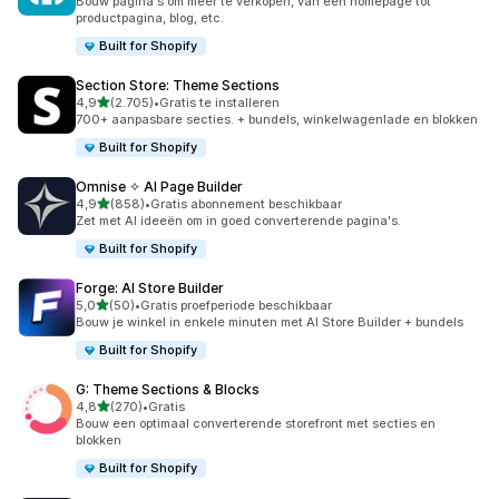
Bouw pagina's om meer te verkopen, van een homepage tot
productpagina, blog, etc.
Built for Shopify
Section Store: Theme Sections
van 5 sterren
4,9
(2.705)
•
Gratis te installeren
2705 recensies in totaal
700+ aanpasbare secties. + bundels, winkelwagenlade en blokken
Built for Shopify
Omnise ✧ AI Page Builder
van 5 sterren
4,9
(858)
•
Gratis abonnement beschikbaar
858 recensies in totaal
Zet met AI ideeën om in goed converterende pagina's.
Built for Shopify
Forge: AI Store Builder
van 5 sterren
5,0
(50)
•
Gratis proefperiode beschikbaar
50 recensies in totaal
Bouw je winkel in enkele minuten met AI Store Builder + bundels
Built for Shopify
G: Theme Sections & Blocks
van 5 sterren
4,8
(270)
•
Gratis
270 recensies in totaal
Bouw een optimaal converterende storefront met secties en
blokken
Built for Shopify