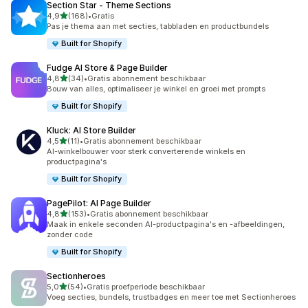
Section Star ‑ Theme Sections
van 5 sterren
4,9
(168)
•
Gratis
168 recensies in totaal
Pas je thema aan met secties, tabbladen en productbundels
Built for Shopify
Fudge AI Store & Page Builder
van 5 sterren
4,8
(34)
•
Gratis abonnement beschikbaar
34 recensies in totaal
Bouw van alles, optimaliseer je winkel en groei met prompts
Built for Shopify
Kluck: AI Store Builder
van 5 sterren
4,5
(11)
•
Gratis abonnement beschikbaar
11 recensies in totaal
AI-winkelbouwer voor sterk converterende winkels en
productpagina's
Built for Shopify
PagePilot: AI Page Builder
van 5 sterren
4,8
(153)
•
Gratis abonnement beschikbaar
153 recensies in totaal
Maak in enkele seconden AI-productpagina's en -afbeeldingen,
zonder code
Built for Shopify
Sectionheroes
van 5 sterren
5,0
(54)
•
Gratis proefperiode beschikbaar
54 recensies in totaal
Voeg secties, bundels, trustbadges en meer toe met Sectionheroes