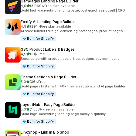
GemPages Landing Page Builder
na 5 gwiazdek
4,9
(3 969)
•
Free plan available
Łączna liczba recenzji: 3969
Build high-converting landing page, post-purchase upsell | CRO
Foxify AI Landing Page Builder
na 5 gwiazdek
4,9
(291)
•
Free plan available
Łączna liczba recenzji: 291
AI store builder for high-converting homepages, product pages
Built for Shopify
GSC Product Labels & Badges
na 5 gwiazdek
4,9
(31)
•
Free
Łączna liczba recenzji: 31
Boost sales with product labels, trust badges, payment icons
Built for Shopify
Theme Sections & Page Builder
na 5 gwiazdek
5,0
(36)
•
Free
Łączna liczba recenzji: 36
Build pages faster with 40+ theme sections and AI page builder
Built for Shopify
LayoutHub ‑ Easy Page Builder
na 5 gwiazdek
5,0
(1 333)
•
Free plan available
Łączna liczba recenzji: 1333
Build high-converting landing page easily & quickly
Built for Shopify
LinkShop ‑ Link in Bio Shop