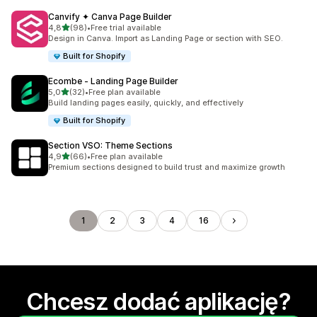
Canvify ✦ Canva Page Builder
na 5 gwiazdek
4,8
(98)
•
Free trial available
Łączna liczba recenzji: 98
Design in Canva. Import as Landing Page or section with SEO.
Built for Shopify
Ecombe ‑ Landing Page Builder
na 5 gwiazdek
5,0
(32)
•
Free plan available
Łączna liczba recenzji: 32
Build landing pages easily, quickly, and effectively
Built for Shopify
Section VSO: Theme Sections
na 5 gwiazdek
4,9
(66)
•
Free plan available
Łączna liczba recenzji: 66
Premium sections designed to build trust and maximize growth
1
2
3
4
16
Chcesz dodać aplikację?