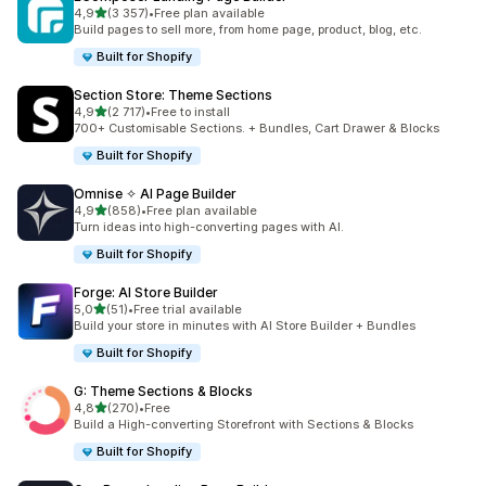
na 5 gwiazdek
4,9
(3 357)
•
Free plan available
Łączna liczba recenzji: 3357
Build pages to sell more, from home page, product, blog, etc.
Built for Shopify
Section Store: Theme Sections
na 5 gwiazdek
4,9
(2 717)
•
Free to install
Łączna liczba recenzji: 2717
700+ Customisable Sections. + Bundles, Cart Drawer & Blocks
Built for Shopify
Omnise ✧ AI Page Builder
na 5 gwiazdek
4,9
(858)
•
Free plan available
Łączna liczba recenzji: 858
Turn ideas into high-converting pages with AI.
Built for Shopify
Forge: AI Store Builder
na 5 gwiazdek
5,0
(51)
•
Free trial available
Łączna liczba recenzji: 51
Build your store in minutes with AI Store Builder + Bundles
Built for Shopify
G: Theme Sections & Blocks
na 5 gwiazdek
4,8
(270)
•
Free
Łączna liczba recenzji: 270
Build a High-converting Storefront with Sections & Blocks
Built for Shopify