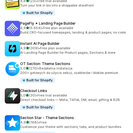
na 5 gwiazdek
4,8
(23)
•
Free trial available
Łączna liczba recenzji: 23
Turn your link in bio into a shoppable storefront
Built for Shopify
PageFly ✦ Landing Page Builder
na 5 gwiazdek
4,9
(5 654)
•
Free plan available
Łączna liczba recenzji: 5654
Build CRO-focused homepages, landing & product pages, no code
Instant AI Page Builder
na 5 gwiazdek
4,9
(309)
•
Free plan available
Łączna liczba recenzji: 309
AI Landing Page Builder for Product pages, Sections & more
OT Section: Theme Sections
na 5 gwiazdek
5,0
(270)
•
Bezpłatna instalacja
Łączna liczba recenzji: 270
200+ gotowych do użycia sekcji, szablonów i bloków premium
Built for Shopify
Checkout Links
na 5 gwiazdek
5,0
(30)
•
Free trial available
Łączna liczba recenzji: 30
Direct checkout links — Meta, TikTok, DM, email, gifting & B2B
Built for Shopify
Section Star ‑ Theme Sections
na 5 gwiazdek
4,9
(168)
•
Free
Łączna liczba recenzji: 168
Customize your theme with sections, tabs, and product bundles