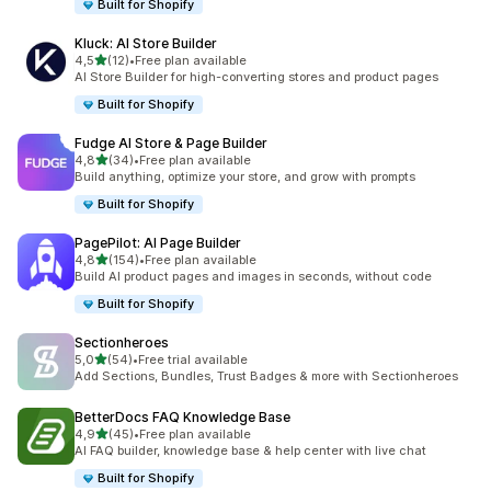
Built for Shopify
Kluck: AI Store Builder
na 5 gwiazdek
4,5
(12)
•
Free plan available
Łączna liczba recenzji: 12
AI Store Builder for high-converting stores and product pages
Built for Shopify
Fudge AI Store & Page Builder
na 5 gwiazdek
4,8
(34)
•
Free plan available
Łączna liczba recenzji: 34
Build anything, optimize your store, and grow with prompts
Built for Shopify
PagePilot: AI Page Builder
na 5 gwiazdek
4,8
(154)
•
Free plan available
Łączna liczba recenzji: 154
Build AI product pages and images in seconds, without code
Built for Shopify
Sectionheroes
na 5 gwiazdek
5,0
(54)
•
Free trial available
Łączna liczba recenzji: 54
Add Sections, Bundles, Trust Badges & more with Sectionheroes
BetterDocs FAQ Knowledge Base
na 5 gwiazdek
4,9
(45)
•
Free plan available
Łączna liczba recenzji: 45
AI FAQ builder, knowledge base & help center with live chat
Built for Shopify