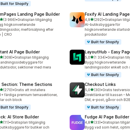
Built for Shopify
mPages Landing Page Builder
Foxify AI Landing Page
av 5 stjärnor
av 5 stjärnor
(3 966)
•
Gratisplan tillgänglig
4,9
(292)
•
Gratisplan tillg
6 recensioner totalt
292 recensioner totalt
gg högkonverterande
AI-butiksbyggare för
dningssidor, merförsäljning efter
högkonverterande startsid
p | CRO
produktsidor
Built for Shopify
stant AI Page Builder
LayoutHub ‑ Easy Page
av 5 stjärnor
av 5 stjärnor
(308)
•
Gratisplan tillgänglig
5,0
(1 334)
•
Gratisplan til
 recensioner totalt
1334 recensioner totalt
landningssidebyggare för
Bygg högkonverterande
duktsidor, sektioner med mera
landningssidor enkelt och
Built for Shopify
 Section: Theme Sections
Checkout Links
av 5 stjärnor
av 5 stjärnor
(270)
•
Gratis att installera
5,0
(30)
•
Gratis testversio
 recensioner totalt
30 recensioner totalt
+ färdiga premium temasektioner,
Direktlänkar till kassan – M
lar och block
DM, e-post, gåvor och B2
Built for Shopify
Built for Shopify
uck: AI Store Builder
Fudge AI Page Builder 
av 5 stjärnor
av 5 stjärnor
(11)
•
Gratisplan tillgänglig
4,8
(33)
•
Gratisplan tillgä
recensioner totalt
33 recensioner totalt
butiksbyggare för butiker och
Bygg vad som helst, optime