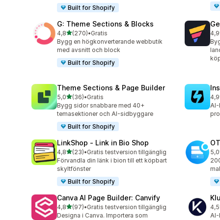
Built for Shopify
G: Theme Sections & Blocks
Ge
av 5 stjärnor
4,8
(270)
•
Gratis
4,9
270 recensioner totalt
396
Bygg en högkonverterande webbutik
By
med avsnitt och block
lan
kö
Built for Shopify
Theme Sections & Page Builder
In
av 5 stjärnor
5,0
(36)
•
Gratis
4,9
36 recensioner totalt
308
Bygg sidor snabbare med 40+
AI-
temasektioner och AI-sidbyggare
pro
Built for Shopify
LinkShop ‑ Link in Bio Shop
OT
av 5 stjärnor
4,8
(23)
•
Gratis testversion tillgänglig
5,0
23 recensioner totalt
270
Förvandla din länk i bion till ett köpbart
200
skyltfönster
mal
Built for Shopify
Canva AI Page Builder: Canvify
Kl
av 5 stjärnor
4,8
(97)
•
Gratis testversion tillgänglig
4,5
97 recensioner totalt
11 
Designa i Canva. Importera som
AI-