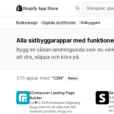
Shopify App Store
Butiksdesign
Digitala skyltfönster
Sidbyggare
Alla sidbyggarappar med funktione
Bygg en sådan landningssida som du verklig
att dra, släppa och köra på.
370 appar med
CDN
Rensa
EComposer Landing Page
Se
Builder
4,9
270
700
av 5 stjärnor
4,9
(3 355)
•
Gratisplan tillgänglig
3355 recensioner totalt
pro
Bygg sidor för att sälja mer, från
blo
startsida, produkt, blogg osv.