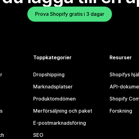
Prova Shopify gratis i 3 dagar
Toppkategorier
Resurser
r
Dropshipping
Shopifys hjä
Marknadsplatser
API-dokume
Produktomdömen
Shopify Co
s
Merförsäljning och paket
Forskning
E-postmarknadsföring
ch
SEO