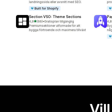
landningssida eller avsnitt med SEO.
pro
Built for Shopify
Section VSO: Theme Sections
Pa
av 5 stjärnor
4,9
(66)
•
Gratisplan tillgänglig
4,8
66 recensioner totalt
153
Premiumsektioner utformade för att
Byg
bygga förtroende och maximera tillväxt
någ
Vil