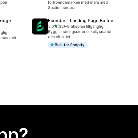
pter
förtroendemärken med mera med
Sectionheroes
ledge
Ecombe ‑ Landing Page Builder
av 5 stjärnor
5,0
(32)
•
Gratisplan tillgänglig
32 recensioner totalt
Bygg landningssidor enkelt, snabbt
nglig
och effektivt
sbas och
Built for Shopify
app?