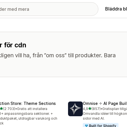
Bläddra b
r för cdn
en vill ha, från ”om oss” till produkter. Bara
ction Store: Theme Sections
Omnise ✧ AI Page Buil
av 5 stjärnor
av 5 stjärnor
(2 703)
•
Gratis att installera
4,9
(857)
•
Gratisplan tillg
3 recensioner totalt
857 recensioner totalt
+ anpassningsbara sektioner. +
Omvandla idéer till högko
duktpaket, utdragbar varukorg och
sidor med AI.
ck
Built for Shopify