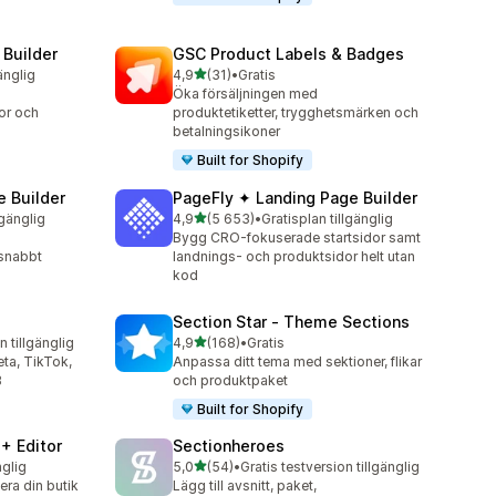
 Builder
GSC Product Labels & Badges
av 5 stjärnor
änglig
4,9
(31)
•
Gratis
31 recensioner totalt
Öka försäljningen med
or och
produktetiketter, trygghetsmärken och
betalningsikoner
Built for Shopify
 Builder
PageFly ✦ Landing Page Builder
av 5 stjärnor
lgänglig
4,9
(5 653)
•
Gratisplan tillgänglig
5653 recensioner totalt
Bygg CRO-fokuserade startsidor samt
 snabbt
landnings- och produktsidor helt utan
kod
Section Star ‑ Theme Sections
av 5 stjärnor
n tillgänglig
4,9
(168)
•
Gratis
168 recensioner totalt
eta, TikTok,
Anpassa ditt tema med sektioner, flikar
B
och produktpaket
Built for Shopify
+ Editor
Sectionheroes
av 5 stjärnor
nglig
5,0
(54)
•
Gratis testversion tillgänglig
54 recensioner totalt
ra din butik
Lägg till avsnitt, paket,