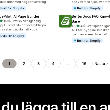
duktsidor med hög konvertering
och väx med hjälp av prom
Built for Shopify
Built for Shopify
gePilot: AI Page Builder
BetterDocs FAQ Know
av 5 stjärnor
(153)
•
Gratisplan tillgänglig
Base
 recensioner totalt
g AI-produktsidor och bilder på
av 5 stjärnor
4,9
(45)
•
Gratisplan tillgä
45 recensioner totalt
ra sekunder, utan att koda
AI-FAQ-byggare, kunskap
hjälpcenter med livechatt
Built for Shopify
Built for Shopify
Nästa
1
2
3
4
…
16
l du lägga till en 