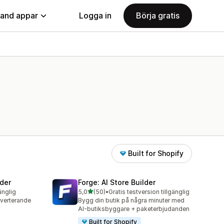
land appar
Logga in
Börja gratis
Built for Shopify
der
Forge: AI Store Builder
av 5 stjärnor
änglig
5,0
(50)
•
Gratis testversion tillgänglig
50 recensioner totalt
nverterande
Bygg din butik på några minuter med
AI-butiksbyggare + paketerbjudanden
Built for Shopify