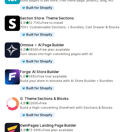
Build pages to sell more, from home page, product, blog, etc.
Built for Shopify
Section Store: Theme Sections
/ 5 tähteä
4,9
(2 714)
•
Free to install
2714 arvostelua yhteensä
700+ Customisable Sections. + Bundles, Cart Drawer & Blocks
Built for Shopify
Omnise ✧ AI Page Builder
/ 5 tähteä
4,9
(856)
•
Free plan available
856 arvostelua yhteensä
Turn ideas into high-converting pages with AI.
Built for Shopify
Forge: AI Store Builder
/ 5 tähteä
5,0
(48)
•
Free trial available
48 arvostelua yhteensä
Build your store in minutes with AI Store Builder + Bundles
Built for Shopify
G: Theme Sections & Blocks
/ 5 tähteä
4,8
(269)
•
Free
269 arvostelua yhteensä
Build a High-converting Storefront with Sections & Blocks
Built for Shopify
GemPages Landing Page Builder
/ 5 tähteä
4,9
(3 968)
•
Free plan available
3968 arvostelua yhteensä