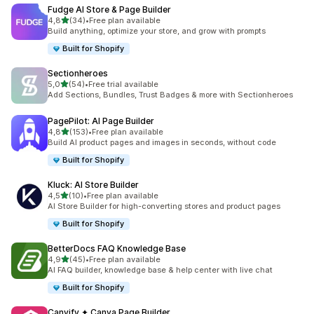
Fudge AI Store & Page Builder
/ 5 tähteä
4,8
(34)
•
Free plan available
34 arvostelua yhteensä
Build anything, optimize your store, and grow with prompts
Built for Shopify
Sectionheroes
/ 5 tähteä
5,0
(54)
•
Free trial available
54 arvostelua yhteensä
Add Sections, Bundles, Trust Badges & more with Sectionheroes
PagePilot: AI Page Builder
/ 5 tähteä
4,8
(153)
•
Free plan available
153 arvostelua yhteensä
Build AI product pages and images in seconds, without code
Built for Shopify
Kluck: AI Store Builder
/ 5 tähteä
4,5
(10)
•
Free plan available
10 arvostelua yhteensä
AI Store Builder for high-converting stores and product pages
Built for Shopify
BetterDocs FAQ Knowledge Base
/ 5 tähteä
4,9
(45)
•
Free plan available
45 arvostelua yhteensä
AI FAQ builder, knowledge base & help center with live chat
Built for Shopify
Canvify ✦ Canva Page Builder