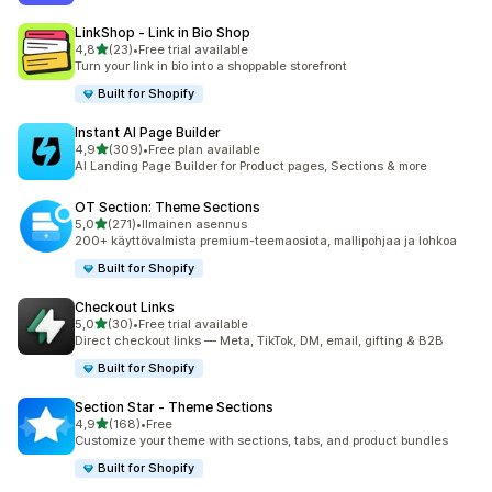
LinkShop ‑ Link in Bio Shop
/ 5 tähteä
4,8
(23)
•
Free trial available
23 arvostelua yhteensä
Turn your link in bio into a shoppable storefront
Built for Shopify
Instant AI Page Builder
/ 5 tähteä
4,9
(309)
•
Free plan available
309 arvostelua yhteensä
AI Landing Page Builder for Product pages, Sections & more
OT Section: Theme Sections
/ 5 tähteä
5,0
(271)
•
Ilmainen asennus
271 arvostelua yhteensä
200+ käyttövalmista premium-teemaosiota, mallipohjaa ja lohkoa
Built for Shopify
Checkout Links
/ 5 tähteä
5,0
(30)
•
Free trial available
30 arvostelua yhteensä
Direct checkout links — Meta, TikTok, DM, email, gifting & B2B
Built for Shopify
Section Star ‑ Theme Sections
/ 5 tähteä
4,9
(168)
•
Free
168 arvostelua yhteensä
Customize your theme with sections, tabs, and product bundles
Built for Shopify