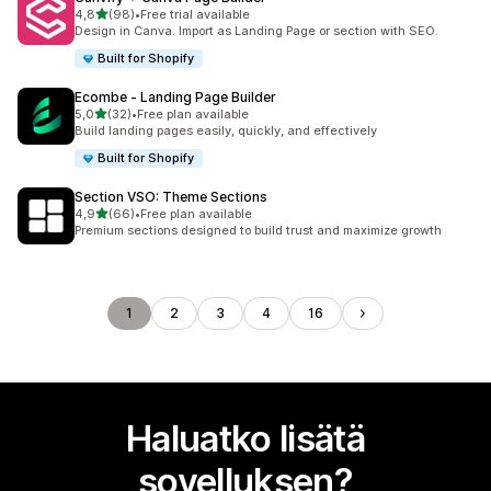
/ 5 tähteä
4,8
(98)
•
Free trial available
98 arvostelua yhteensä
Design in Canva. Import as Landing Page or section with SEO.
Built for Shopify
Ecombe ‑ Landing Page Builder
/ 5 tähteä
5,0
(32)
•
Free plan available
32 arvostelua yhteensä
Build landing pages easily, quickly, and effectively
Built for Shopify
Section VSO: Theme Sections
/ 5 tähteä
4,9
(66)
•
Free plan available
66 arvostelua yhteensä
Premium sections designed to build trust and maximize growth
1
2
3
4
16
Haluatko lisätä
sovelluksen?