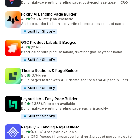
Build high-converting landing page, post-purchase upsell | CRO
Foxify AI Landing Page Builder
/ 5 tähteä
4,9
(292)
•
Free plan available
292 arvostelua yhteensä
AI store builder for high-converting homepages, product pages
Built for Shopify
GSC Product Labels & Badges
/ 5 tähteä
4,9
(31)
•
Free
31 arvostelua yhteensä
Boost sales with product labels, trust badges, payment icons
Built for Shopify
Theme Sections & Page Builder
/ 5 tähteä
5,0
(37)
•
Free
37 arvostelua yhteensä
Build pages faster with 40+ theme sections and AI page builder
Built for Shopify
LayoutHub ‑ Easy Page Builder
/ 5 tähteä
5,0
(1 333)
•
Free plan available
1333 arvostelua yhteensä
Build high-converting landing page easily & quickly
Built for Shopify
PageFly ✦ Landing Page Builder
/ 5 tähteä
4,9
(5 656)
•
Free plan available
5656 arvostelua yhteensä
Build CRO-focused homepages, landing & product pages, no code