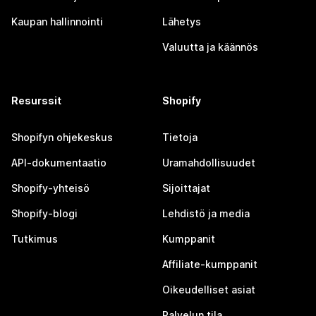
Kaupan hallinnointi
Lähetys
Valuutta ja käännös
Resurssit
Shopify
Shopifyn ohjekeskus
Tietoja
API-dokumentaatio
Uramahdollisuudet
Shopify-yhteisö
Sijoittajat
Shopify-blogi
Lehdistö ja media
Tutkimus
Kumppanit
Affiliate-kumppanit
Oikeudelliset asiat
Palvelun tila