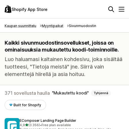
Shopify App Store
Kaupan suunnittelu
Myyntipaikat
Sivunmuodostin
Kaikki sivunmuodostinsovellukset, joissa on
ominaisuuksia mukautettu koodi-toiminnoille.
Luo haluamasi kaltainen kohdesivu, joka sisältää
tuotteesi, "Tietoja meistä" jne. Siirrä vain
elementtejä hiirellä ja asia hoituu.
371 sovellusta haulla
Mukautettu koodi
Tyhjennä
Built for Shopify
EComposer Landing Page Builder
/ 5 tähteä
4,9
(3 356)
•
Free plan available
3356 arvostelua yhteensä