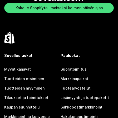
Kokeile Shopifyta ilmaiseksi kolmen päivän ajan
Sovellusluokat
Pääluokat
Myyntikanavat
Suoratoimitus
Tuotteiden etsiminen
Markkinapaikat
Tuotteiden myyminen
Tuotearvostelut
Tilaukset ja toimitukset
Lisämyynti ja tuotepaketit
Kaupan suunnittelu
Sähköpostimarkkinointi
Markkinointi ja konversio
Hakukoneoptimointi