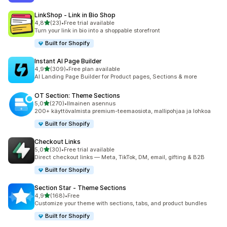
LinkShop ‑ Link in Bio Shop
/ 5 tähteä
4,8
(23)
•
Free trial available
23 arvostelua yhteensä
Turn your link in bio into a shoppable storefront
Built for Shopify
Instant AI Page Builder
/ 5 tähteä
4,9
(309)
•
Free plan available
309 arvostelua yhteensä
AI Landing Page Builder for Product pages, Sections & more
OT Section: Theme Sections
/ 5 tähteä
5,0
(270)
•
Ilmainen asennus
270 arvostelua yhteensä
200+ käyttövalmista premium-teemaosiota, mallipohjaa ja lohkoa
Built for Shopify
Checkout Links
/ 5 tähteä
5,0
(30)
•
Free trial available
30 arvostelua yhteensä
Direct checkout links — Meta, TikTok, DM, email, gifting & B2B
Built for Shopify
Section Star ‑ Theme Sections
/ 5 tähteä
4,9
(168)
•
Free
168 arvostelua yhteensä
Customize your theme with sections, tabs, and product bundles
Built for Shopify