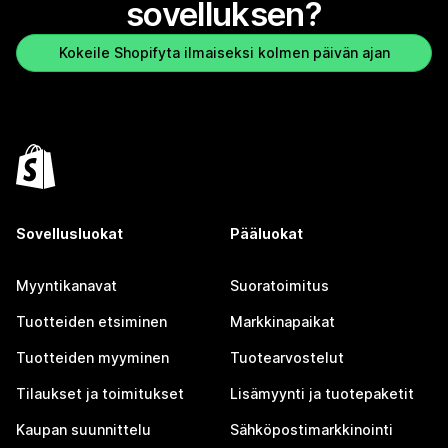
sovelluksen?
Kokeile Shopifyta ilmaiseksi kolmen päivän ajan
Sovellusluokat
Pääluokat
Myyntikanavat
Suoratoimitus
Tuotteiden etsiminen
Markkinapaikat
Tuotteiden myyminen
Tuotearvostelut
Tilaukset ja toimitukset
Lisämyynti ja tuotepaketit
Kaupan suunnittelu
Sähköpostimarkkinointi