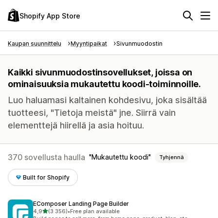
Shopify App Store
Kaupan suunnittelu
Myyntipaikat
Sivunmuodostin
Kaikki sivunmuodostinsovellukset, joissa on
ominaisuuksia mukautettu koodi-toiminnoille.
Luo haluamasi kaltainen kohdesivu, joka sisältää
tuotteesi, "Tietoja meistä" jne. Siirrä vain
elementtejä hiirellä ja asia hoituu.
370 sovellusta haulla
Mukautettu koodi
Tyhjennä
Built for Shopify
EComposer Landing Page Builder
/ 5 tähteä
4,9
(3 356)
•
Free plan available
3356 arvostelua yhteensä