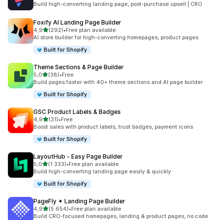
Build high-converting landing page, post-purchase upsell | CRO
Foxify AI Landing Page Builder
/ 5 tähteä
4,9
(292)
•
Free plan available
292 arvostelua yhteensä
AI store builder for high-converting homepages, product pages
Built for Shopify
Theme Sections & Page Builder
/ 5 tähteä
5,0
(38)
•
Free
38 arvostelua yhteensä
Build pages faster with 40+ theme sections and AI page builder
Built for Shopify
GSC Product Labels & Badges
/ 5 tähteä
4,9
(31)
•
Free
31 arvostelua yhteensä
Boost sales with product labels, trust badges, payment icons
Built for Shopify
LayoutHub ‑ Easy Page Builder
/ 5 tähteä
5,0
(1 333)
•
Free plan available
1333 arvostelua yhteensä
Build high-converting landing page easily & quickly
Built for Shopify
PageFly ✦ Landing Page Builder
/ 5 tähteä
4,9
(5 654)
•
Free plan available
5654 arvostelua yhteensä
Build CRO-focused homepages, landing & product pages, no code