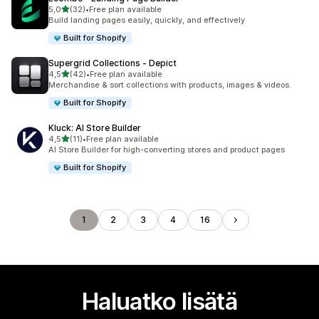
/ 5 tähteä
5,0
(32)
•
Free plan available
32 arvostelua yhteensä
Build landing pages easily, quickly, and effectively
Built for Shopify
Supergrid Collections ‑ Depict
/ 5 tähteä
4,5
(42)
•
Free plan available
42 arvostelua yhteensä
Merchandise & sort collections with products, images & videos.
Built for Shopify
Kluck: AI Store Builder
/ 5 tähteä
4,5
(11)
•
Free plan available
11 arvostelua yhteensä
AI Store Builder for high-converting stores and product pages
Built for Shopify
1
2
3
4
16
Haluatko lisätä