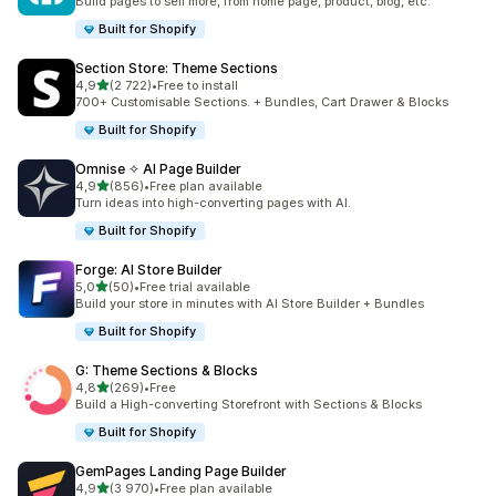
Build pages to sell more, from home page, product, blog, etc.
Built for Shopify
Section Store: Theme Sections
/ 5 tähteä
4,9
(2 722)
•
Free to install
2722 arvostelua yhteensä
700+ Customisable Sections. + Bundles, Cart Drawer & Blocks
Built for Shopify
Omnise ✧ AI Page Builder
/ 5 tähteä
4,9
(856)
•
Free plan available
856 arvostelua yhteensä
Turn ideas into high-converting pages with AI.
Built for Shopify
Forge: AI Store Builder
/ 5 tähteä
5,0
(50)
•
Free trial available
50 arvostelua yhteensä
Build your store in minutes with AI Store Builder + Bundles
Built for Shopify
G: Theme Sections & Blocks
/ 5 tähteä
4,8
(269)
•
Free
269 arvostelua yhteensä
Build a High-converting Storefront with Sections & Blocks
Built for Shopify
GemPages Landing Page Builder
/ 5 tähteä
4,9
(3 970)
•
Free plan available
3970 arvostelua yhteensä