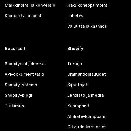
Markkinointi ja konversio
Hakukoneoptimointi
Kaupan hallinnointi
Lähetys
Valuutta ja käännös
Resurssit
Shopify
Shopifyn ohjekeskus
Tietoja
API-dokumentaatio
Uramahdollisuudet
Shopify-yhteisö
Sijoittajat
Shopify-blogi
Lehdistö ja media
Tutkimus
Kumppanit
Affiliate-kumppanit
Oikeudelliset asiat