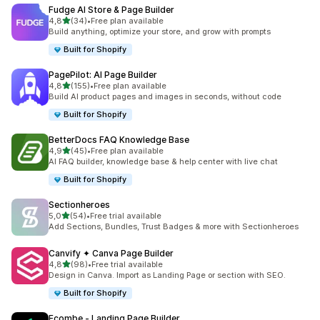
Fudge AI Store & Page Builder
/ 5 tähteä
4,8
(34)
•
Free plan available
34 arvostelua yhteensä
Build anything, optimize your store, and grow with prompts
Built for Shopify
PagePilot: AI Page Builder
/ 5 tähteä
4,8
(155)
•
Free plan available
155 arvostelua yhteensä
Build AI product pages and images in seconds, without code
Built for Shopify
BetterDocs FAQ Knowledge Base
/ 5 tähteä
4,9
(45)
•
Free plan available
45 arvostelua yhteensä
AI FAQ builder, knowledge base & help center with live chat
Built for Shopify
Sectionheroes
/ 5 tähteä
5,0
(54)
•
Free trial available
54 arvostelua yhteensä
Add Sections, Bundles, Trust Badges & more with Sectionheroes
Canvify ✦ Canva Page Builder
/ 5 tähteä
4,8
(98)
•
Free trial available
98 arvostelua yhteensä
Design in Canva. Import as Landing Page or section with SEO.
Built for Shopify
Ecombe ‑ Landing Page Builder