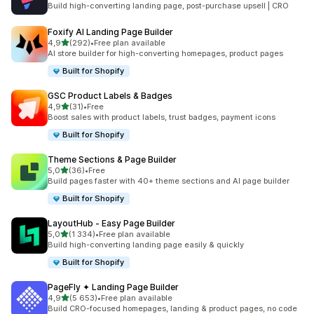
Build high-converting landing page, post-purchase upsell | CRO
Foxify AI Landing Page Builder
/ 5 tähteä
4,9
(292)
•
Free plan available
292 arvostelua yhteensä
AI store builder for high-converting homepages, product pages
Built for Shopify
GSC Product Labels & Badges
/ 5 tähteä
4,9
(31)
•
Free
31 arvostelua yhteensä
Boost sales with product labels, trust badges, payment icons
Built for Shopify
Theme Sections & Page Builder
/ 5 tähteä
5,0
(36)
•
Free
36 arvostelua yhteensä
Build pages faster with 40+ theme sections and AI page builder
Built for Shopify
LayoutHub ‑ Easy Page Builder
/ 5 tähteä
5,0
(1 334)
•
Free plan available
1334 arvostelua yhteensä
Build high-converting landing page easily & quickly
Built for Shopify
PageFly ✦ Landing Page Builder
/ 5 tähteä
4,9
(5 653)
•
Free plan available
5653 arvostelua yhteensä
Build CRO-focused homepages, landing & product pages, no code