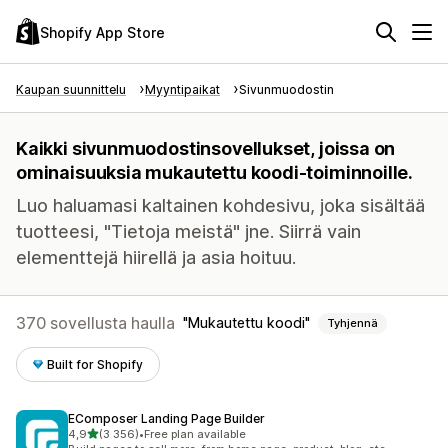
Shopify App Store
Kaupan suunnittelu
Myyntipaikat
Sivunmuodostin
Kaikki sivunmuodostinsovellukset, joissa on
ominaisuuksia mukautettu koodi-toiminnoille.
Luo haluamasi kaltainen kohdesivu, joka sisältää
tuotteesi, "Tietoja meistä" jne. Siirrä vain
elementtejä hiirellä ja asia hoituu.
370 sovellusta haulla
Mukautettu koodi
Tyhjennä
Built for Shopify
EComposer Landing Page Builder
/ 5 tähteä
4,9
(3 356)
•
Free plan available
3356 arvostelua yhteensä