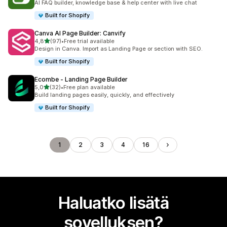
AI FAQ builder, knowledge base & help center with live chat
Built for Shopify
Canva AI Page Builder: Canvify
/ 5 tähteä
4,8
(97)
•
Free trial available
97 arvostelua yhteensä
Design in Canva. Import as Landing Page or section with SEO.
Built for Shopify
Ecombe ‑ Landing Page Builder
/ 5 tähteä
5,0
(32)
•
Free plan available
32 arvostelua yhteensä
Build landing pages easily, quickly, and effectively
Built for Shopify
1
2
3
4
16
Haluatko lisätä
sovelluksen?