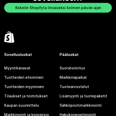
Kokeile Shopifyta ilmaiseksi kolmen päivän ajan
Sovellusluokat
Pääluokat
Myyntikanavat
Suoratoimitus
Tuotteiden etsiminen
Markkinapaikat
Tuotteiden myyminen
Tuotearvostelut
Tilaukset ja toimitukset
Lisämyynti ja tuotepaketit
Kaupan suunnittelu
Sähköpostimarkkinointi
Markkinointi ja konversio
Hakukoneoptimointi