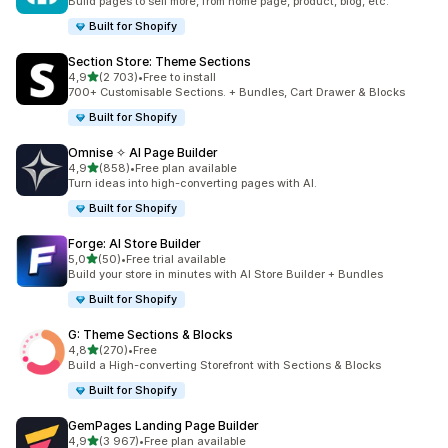
Build pages to sell more, from home page, product, blog, etc.
Built for Shopify
Section Store: Theme Sections
/ 5 tähteä
4,9
(2 703)
•
Free to install
2703 arvostelua yhteensä
700+ Customisable Sections. + Bundles, Cart Drawer & Blocks
Built for Shopify
Omnise ✧ AI Page Builder
/ 5 tähteä
4,9
(858)
•
Free plan available
858 arvostelua yhteensä
Turn ideas into high-converting pages with AI.
Built for Shopify
Forge: AI Store Builder
/ 5 tähteä
5,0
(50)
•
Free trial available
50 arvostelua yhteensä
Build your store in minutes with AI Store Builder + Bundles
Built for Shopify
G: Theme Sections & Blocks
/ 5 tähteä
4,8
(270)
•
Free
270 arvostelua yhteensä
Build a High-converting Storefront with Sections & Blocks
Built for Shopify
GemPages Landing Page Builder
/ 5 tähteä
4,9
(3 967)
•
Free plan available
3967 arvostelua yhteensä