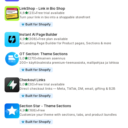
LinkShop ‑ Link in Bio Shop
/ 5 tähteä
4,8
(23)
•
Free trial available
23 arvostelua yhteensä
Turn your link in bio into a shoppable storefront
Built for Shopify
Instant AI Page Builder
/ 5 tähteä
4,9
(308)
•
Free plan available
308 arvostelua yhteensä
AI Landing Page Builder for Product pages, Sections & more
OT Section: Theme Sections
/ 5 tähteä
5,0
(270)
•
Ilmainen asennus
270 arvostelua yhteensä
200+ käyttövalmista premium-teemaosiota, mallipohjaa ja lohkoa
Built for Shopify
Checkout Links
/ 5 tähteä
5,0
(30)
•
Free trial available
30 arvostelua yhteensä
Direct checkout links — Meta, TikTok, DM, email, gifting & B2B
Built for Shopify
Section Star ‑ Theme Sections
/ 5 tähteä
4,9
(168)
•
Free
168 arvostelua yhteensä
Customize your theme with sections, tabs, and product bundles
Built for Shopify