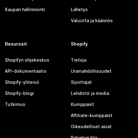
Kaupan hallinnointi
Lähetys
Valuutta ja käännös
Resurssit
Shopify
Shopifyn ohjekeskus
Tietoja
API-dokumentaatio
Uramahdollisuudet
Shopify-yhteisö
Sijoittajat
Shopify-blogi
Lehdistö ja media
Tutkimus
Kumppanit
Affiliate-kumppanit
Oikeudelliset asiat
Palvelun tila