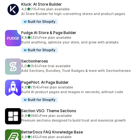
Kluck: AI Store Builder
/ 5 tähteä
4,5
(11)
•
Free plan available
11 arvostelua yhteensä
AI Store Builder for high-converting stores and product pages
Built for Shopify
Fudge AI Store & Page Builder
/ 5 tähteä
4,8
(33)
•
Free plan available
33 arvostelua yhteensä
Build anything, optimize your store, and grow with prompts
Built for Shopify
Sectionheroes
/ 5 tähteä
5,0
(54)
•
Free trial available
54 arvostelua yhteensä
Add Sections, Bundles, Trust Badges & more with Sectionheroes
PagePilot: AI Page Builder
/ 5 tähteä
4,8
(154)
•
Free plan available
154 arvostelua yhteensä
Build AI product pages and images in seconds, without code
Built for Shopify
Section VSO: Theme Sections
/ 5 tähteä
4,9
(66)
•
Free plan available
66 arvostelua yhteensä
Premium sections designed to build trust and maximize growth
BetterDocs FAQ Knowledge Base
/ 5 tähteä
4,9
(45)
•
Free plan available
45 arvostelua yhteensä