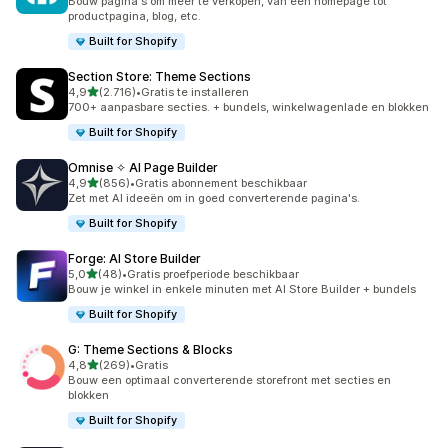
Bouw pagina's om meer te verkopen, van een homepage tot
productpagina, blog, etc.
Built for Shopify
Section Store: Theme Sections
van 5 sterren
4,9
(2.716)
•
Gratis te installeren
2716 recensies in totaal
700+ aanpasbare secties. + bundels, winkelwagenlade en blokken
Built for Shopify
Omnise ✧ AI Page Builder
van 5 sterren
4,9
(856)
•
Gratis abonnement beschikbaar
856 recensies in totaal
Zet met AI ideeën om in goed converterende pagina's.
Built for Shopify
Forge: AI Store Builder
van 5 sterren
5,0
(48)
•
Gratis proefperiode beschikbaar
48 recensies in totaal
Bouw je winkel in enkele minuten met AI Store Builder + bundels
Built for Shopify
G: Theme Sections & Blocks
van 5 sterren
4,8
(269)
•
Gratis
269 recensies in totaal
Bouw een optimaal converterende storefront met secties en
blokken
Built for Shopify