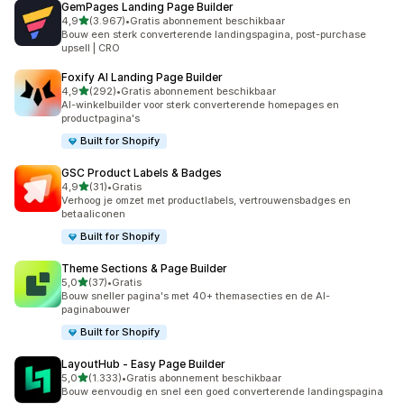
GemPages Landing Page Builder
van 5 sterren
4,9
(3.967)
•
Gratis abonnement beschikbaar
3967 recensies in totaal
Bouw een sterk converterende landingspagina, post-purchase
upsell | CRO
Foxify AI Landing Page Builder
van 5 sterren
4,9
(292)
•
Gratis abonnement beschikbaar
292 recensies in totaal
AI-winkelbuilder voor sterk converterende homepages en
productpagina's
Built for Shopify
GSC Product Labels & Badges
van 5 sterren
4,9
(31)
•
Gratis
31 recensies in totaal
Verhoog je omzet met productlabels, vertrouwensbadges en
betaaliconen
Built for Shopify
Theme Sections & Page Builder
van 5 sterren
5,0
(37)
•
Gratis
37 recensies in totaal
Bouw sneller pagina's met 40+ themasecties en de AI-
paginabouwer
Built for Shopify
LayoutHub ‑ Easy Page Builder
van 5 sterren
5,0
(1.333)
•
Gratis abonnement beschikbaar
1333 recensies in totaal
Bouw eenvoudig en snel een goed converterende landingspagina