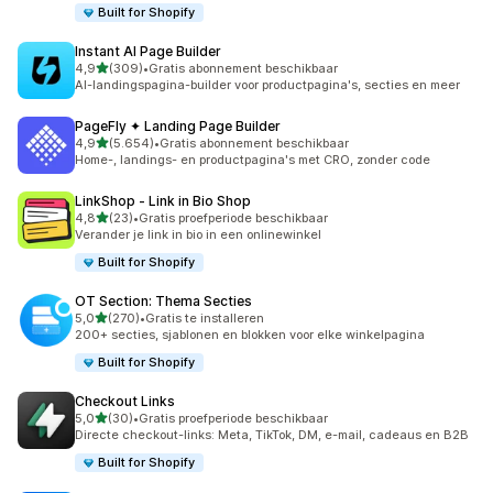
Built for Shopify
Instant AI Page Builder
van 5 sterren
4,9
(309)
•
Gratis abonnement beschikbaar
309 recensies in totaal
AI-landingspagina-builder voor productpagina's, secties en meer
PageFly ✦ Landing Page Builder
van 5 sterren
4,9
(5.654)
•
Gratis abonnement beschikbaar
5654 recensies in totaal
Home-, landings- en productpagina's met CRO, zonder code
LinkShop ‑ Link in Bio Shop
van 5 sterren
4,8
(23)
•
Gratis proefperiode beschikbaar
23 recensies in totaal
Verander je link in bio in een onlinewinkel
Built for Shopify
OT Section: Thema Secties
van 5 sterren
5,0
(270)
•
Gratis te installeren
270 recensies in totaal
200+ secties, sjablonen en blokken voor elke winkelpagina
Built for Shopify
Checkout Links
van 5 sterren
5,0
(30)
•
Gratis proefperiode beschikbaar
30 recensies in totaal
Directe checkout-links: Meta, TikTok, DM, e-mail, cadeaus en B2B
Built for Shopify