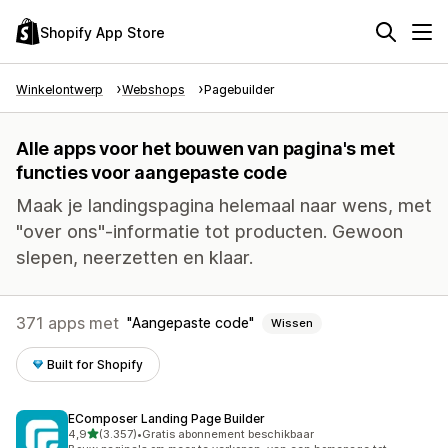
Shopify App Store
Winkelontwerp
Webshops
Pagebuilder
Alle apps voor het bouwen van pagina's met
functies voor aangepaste code
Maak je landingspagina helemaal naar wens, met
"over ons"-informatie tot producten. Gewoon
slepen, neerzetten en klaar.
371 apps met
Aangepaste code
Wissen
Built for Shopify
EComposer Landing Page Builder
van 5 sterren
4,9
(3.357)
•
Gratis abonnement beschikbaar
3357 recensies in totaal