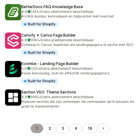
BetterDocs FAQ Knowledge Base
van 5 sterren
4,9
(45)
•
Gratis abonnement beschikbaar
45 recensies in totaal
AI-FAQ-builder, kennisbank en helpcenter met livechat
Built for Shopify
Canvify ✦ Canva Page Builder
van 5 sterren
4,8
(98)
•
Gratis proefperiode beschikbaar
98 recensies in totaal
Ontwerp in Canva. Importeer als landingspagina of sectie met SEO.
Built for Shopify
Ecombe ‑ Landing Page Builder
van 5 sterren
5,0
(32)
•
Gratis abonnement beschikbaar
32 recensies in totaal
Bouw eenvoudig, snel en effectief landingspagina's
Built for Shopify
Section VSO: Theme Sections
van 5 sterren
4,9
(66)
•
Gratis abonnement beschikbaar
66 recensies in totaal
Premium secties die zijn ontworpen om vertrouwen op te bouwen en
groei te maximaliseren
1
2
3
4
16