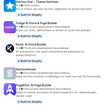
Section Star ‑ Theme Sections
van 5 sterren
4,9
(168)
•
Gratis
168 recensies in totaal
Pas je thema aan met secties, tabbladen en productbundels
Built for Shopify
Fudge AI Store & Page Builder
van 5 sterren
4,8
(34)
•
Gratis abonnement beschikbaar
34 recensies in totaal
Bouw van alles, optimaliseer je winkel en groei met prompts
Built for Shopify
Kluck: AI Store Builder
van 5 sterren
4,4
(11)
•
Gratis abonnement beschikbaar
11 recensies in totaal
AI-storebuilder voor goed converterende webshops en
productpagina's
Built for Shopify
Sectionheroes
van 5 sterren
5,0
(54)
•
Gratis proefperiode beschikbaar
54 recensies in totaal
Voeg secties, bundels, trustbadges en meer toe met Sectionheroes
PagePilot: AI Page Builder
van 5 sterren
4,8
(153)
•
Gratis abonnement beschikbaar
153 recensies in totaal
Maak in enkele seconden AI-productpagina's en -afbeeldingen,
zonder code
Built for Shopify