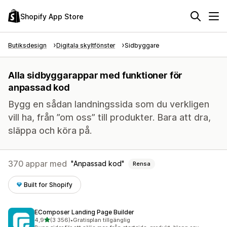
Shopify App Store
Butiksdesign
Digitala skyltfönster
Sidbyggare
Alla sidbyggarappar med funktioner för
anpassad kod
Bygg en sådan landningssida som du verkligen
vill ha, från ”om oss” till produkter. Bara att dra,
släppa och köra på.
370 appar med
Anpassad kod
Rensa
Built for Shopify
EComposer Landing Page Builder
av 5 stjärnor
4,9
(3 356)
•
Gratisplan tillgänglig
3356 recensioner totalt