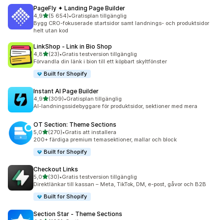
PageFly ✦ Landing Page Builder
av 5 stjärnor
4,9
(5 654)
•
Gratisplan tillgänglig
5654 recensioner totalt
Bygg CRO-fokuserade startsidor samt landnings- och produktsidor
helt utan kod
LinkShop ‑ Link in Bio Shop
av 5 stjärnor
4,8
(23)
•
Gratis testversion tillgänglig
23 recensioner totalt
Förvandla din länk i bion till ett köpbart skyltfönster
Built for Shopify
Instant AI Page Builder
av 5 stjärnor
4,9
(309)
•
Gratisplan tillgänglig
309 recensioner totalt
AI-landningssidebyggare för produktsidor, sektioner med mera
OT Section: Theme Sections
av 5 stjärnor
5,0
(270)
•
Gratis att installera
270 recensioner totalt
200+ färdiga premium temasektioner, mallar och block
Built for Shopify
Checkout Links
av 5 stjärnor
5,0
(30)
•
Gratis testversion tillgänglig
30 recensioner totalt
Direktlänkar till kassan – Meta, TikTok, DM, e-post, gåvor och B2B
Built for Shopify
Section Star ‑ Theme Sections