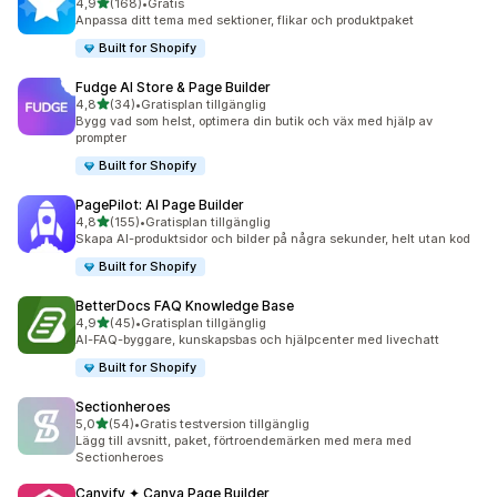
av 5 stjärnor
4,9
(168)
•
Gratis
168 recensioner totalt
Anpassa ditt tema med sektioner, flikar och produktpaket
Built for Shopify
Fudge AI Store & Page Builder
av 5 stjärnor
4,8
(34)
•
Gratisplan tillgänglig
34 recensioner totalt
Bygg vad som helst, optimera din butik och väx med hjälp av
prompter
Built for Shopify
PagePilot: AI Page Builder
av 5 stjärnor
4,8
(155)
•
Gratisplan tillgänglig
155 recensioner totalt
Skapa AI-produktsidor och bilder på några sekunder, helt utan kod
Built for Shopify
BetterDocs FAQ Knowledge Base
av 5 stjärnor
4,9
(45)
•
Gratisplan tillgänglig
45 recensioner totalt
AI-FAQ-byggare, kunskapsbas och hjälpcenter med livechatt
Built for Shopify
Sectionheroes
av 5 stjärnor
5,0
(54)
•
Gratis testversion tillgänglig
54 recensioner totalt
Lägg till avsnitt, paket, förtroendemärken med mera med
Sectionheroes
Canvify ✦ Canva Page Builder