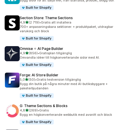
Bygg sidor för att sälja mer, från startsida, produkt, blogg osv.
Built for Shopify
Section Store: Theme Sections
av 5 stjärnor
4,9
(2 719)
•
Gratis att installera
2719 recensioner totalt
700+ anpassningsbara sektioner. + produktpaket, utdragbar
varukorg och block
Built for Shopify
Omnise ✧ AI Page Builder
av 5 stjärnor
4,9
(856)
•
Gratisplan tillgänglig
856 recensioner totalt
Omvandla idéer till högkonverterande sidor med AI.
Built for Shopify
Forge: AI Store Builder
av 5 stjärnor
5,0
(50)
•
Gratis testversion tillgänglig
50 recensioner totalt
Bygg din butik på några minuter med AI-butiksbyggare +
paketerbjudanden
Built for Shopify
G: Theme Sections & Blocks
av 5 stjärnor
4,8
(269)
•
Gratis
269 recensioner totalt
Bygg en högkonverterande webbutik med avsnitt och block
Built for Shopify