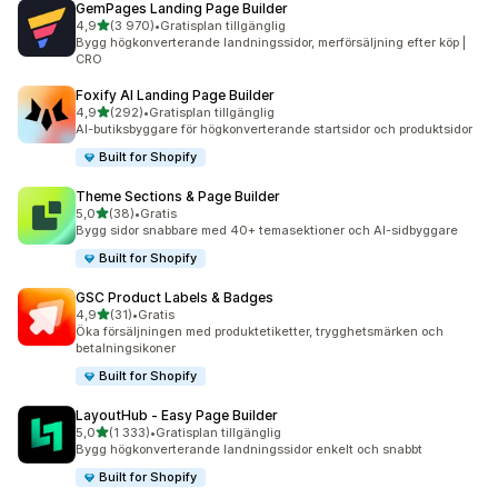
GemPages Landing Page Builder
av 5 stjärnor
4,9
(3 970)
•
Gratisplan tillgänglig
3970 recensioner totalt
Bygg högkonverterande landningssidor, merförsäljning efter köp |
CRO
Foxify AI Landing Page Builder
av 5 stjärnor
4,9
(292)
•
Gratisplan tillgänglig
292 recensioner totalt
AI-butiksbyggare för högkonverterande startsidor och produktsidor
Built for Shopify
Theme Sections & Page Builder
av 5 stjärnor
5,0
(38)
•
Gratis
38 recensioner totalt
Bygg sidor snabbare med 40+ temasektioner och AI-sidbyggare
Built for Shopify
GSC Product Labels & Badges
av 5 stjärnor
4,9
(31)
•
Gratis
31 recensioner totalt
Öka försäljningen med produktetiketter, trygghetsmärken och
betalningsikoner
Built for Shopify
LayoutHub ‑ Easy Page Builder
av 5 stjärnor
5,0
(1 333)
•
Gratisplan tillgänglig
1333 recensioner totalt
Bygg högkonverterande landningssidor enkelt och snabbt
Built for Shopify