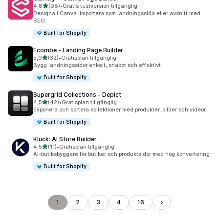
av 5 stjärnor
4,8
(98)
•
Gratis testversion tillgänglig
98 recensioner totalt
Designa i Canva. Importera som landningssida eller avsnitt med
SEO.
Built for Shopify
Ecombe ‑ Landing Page Builder
av 5 stjärnor
5,0
(32)
•
Gratisplan tillgänglig
32 recensioner totalt
Bygg landningssidor enkelt, snabbt och effektivt
Built for Shopify
Supergrid Collections ‑ Depict
av 5 stjärnor
4,5
(42)
•
Gratisplan tillgänglig
42 recensioner totalt
Exponera och sortera kollektioner med produkter, bilder och videor.
Built for Shopify
Kluck: AI Store Builder
av 5 stjärnor
4,5
(11)
•
Gratisplan tillgänglig
11 recensioner totalt
AI-butiksbyggare för butiker och produktsidor med hög konvertering
Built for Shopify
1
2
3
4
16