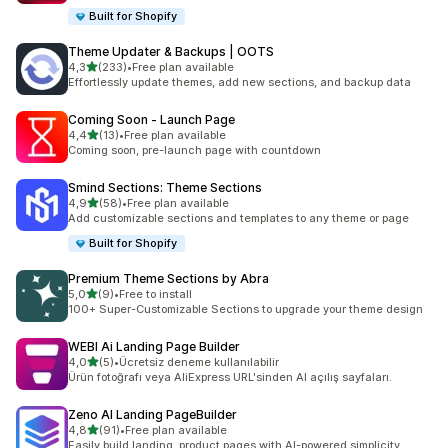
Built for Shopify
Theme Updater & Backups | OOTS
5 yıldız üzerinden
4,3
(233)
•
Free plan available
toplam 233 değerlendirme
Effortlessly update themes, add new sections, and backup data
Coming Soon ‑ Launch Page
5 yıldız üzerinden
4,4
(13)
•
Free plan available
toplam 13 değerlendirme
Coming soon, pre-launch page with countdown
Smind Sections: Theme Sections
5 yıldız üzerinden
4,9
(58)
•
Free plan available
toplam 58 değerlendirme
Add customizable sections and templates to any theme or page
Built for Shopify
Premium Theme Sections by Abra
5 yıldız üzerinden
5,0
(9)
•
Free to install
toplam 9 değerlendirme
100+ Super-Customizable Sections to upgrade your theme design
WEBI Ai Landing Page Builder
5 yıldız üzerinden
4,0
(5)
•
Ücretsiz deneme kullanılabilir
toplam 5 değerlendirme
Ürün fotoğrafı veya AliExpress URL'sinden AI açılış sayfaları.
Zeno AI Landing PageBuilder
5 yıldız üzerinden
4,8
(91)
•
Free plan available
toplam 91 değerlendirme
Easily build landing, product pages with AI-powered simplicity