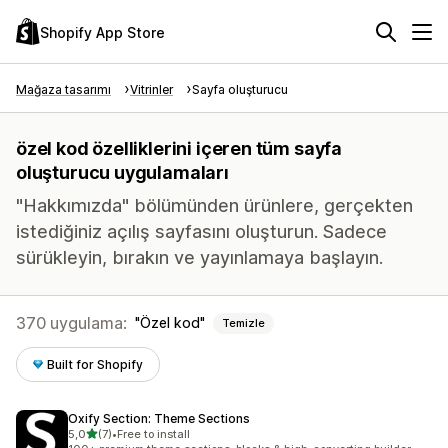
Shopify App Store
Mağaza tasarımı
Vitrinler
Sayfa oluşturucu
özel kod özelliklerini içeren tüm sayfa
oluşturucu uygulamaları
"Hakkımızda" bölümünden ürünlere, gerçekten
istediğiniz açılış sayfasını oluşturun. Sadece
sürükleyin, bırakın ve yayınlamaya başlayın.
370 uygulama:
Özel kod
Temizle
Built for Shopify
Oxify Section: Theme Sections
5 yıldız üzerinden
5,0
(7)
•
Free to install
toplam 7 değerlendirme