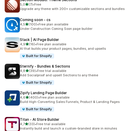
5 yıldız üzerinden
5,0
(7)
•
Free
toplam 7 değerlendirme
Upgrade any theme with 200+ customizable sections and bundles
Coming soon ‑ cs
5 yıldız üzerinden
4,5
(100)
•
Free plan available
toplam 100 değerlendirme
Under Construction Coming Soon page builder
Stack | AI Page Builder
5 yıldız üzerinden
4,9
(16)
•
Free plan available
toplam 16 değerlendirme
AI that builds your product pages, bundles, and upsells
Built for Shopify
Sternify ‑ Bundles & Sections
5 yıldız üzerinden
4,8
(39)
•
Free trial available
toplam 39 değerlendirme
Add Socialproof and upsell Sections to any theme
Built for Shopify
Zipify Landing Page Builder
5 yıldız üzerinden
4,6
(400)
•
Free plan available
toplam 400 değerlendirme
Build High-Converting Sales Funnels, Product & Landing Pages
Built for Shopify
Titan ‑ AI Store Builder
5 yıldız üzerinden
4,7
(33)
•
Free trial available
toplam 33 değerlendirme
Instantly build and launch a custom-branded store in minutes