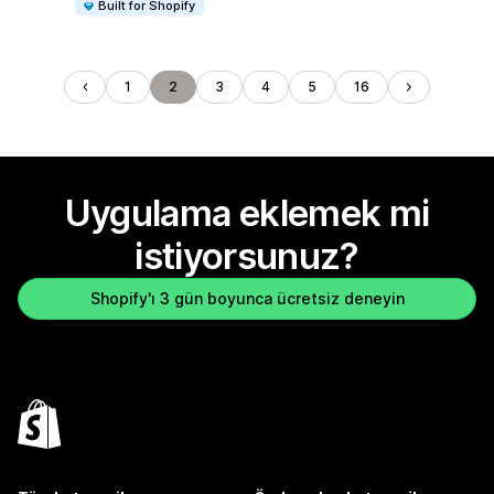
Built for Shopify
1
2
3
4
5
16
Uygulama eklemek mi
istiyorsunuz?
Shopify'ı 3 gün boyunca ücretsiz deneyin