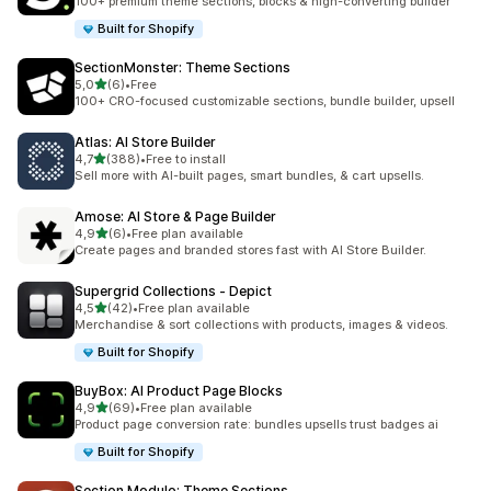
100+ premium theme sections, blocks & high-converting builder
Built for Shopify
SectionMonster: Theme Sections
5 yıldız üzerinden
5,0
(6)
•
Free
toplam 6 değerlendirme
100+ CRO-focused customizable sections, bundle builder, upsell
Atlas: AI Store Builder
5 yıldız üzerinden
4,7
(388)
•
Free to install
toplam 388 değerlendirme
Sell more with AI-built pages, smart bundles, & cart upsells.
Amose: AI Store & Page Builder
5 yıldız üzerinden
4,9
(6)
•
Free plan available
toplam 6 değerlendirme
Create pages and branded stores fast with AI Store Builder.
Supergrid Collections ‑ Depict
5 yıldız üzerinden
4,5
(42)
•
Free plan available
toplam 42 değerlendirme
Merchandise & sort collections with products, images & videos.
Built for Shopify
BuyBox: AI Product Page Blocks
5 yıldız üzerinden
4,9
(69)
•
Free plan available
toplam 69 değerlendirme
Product page conversion rate: bundles upsells trust badges ai
Built for Shopify
Section Modulo: Theme Sections