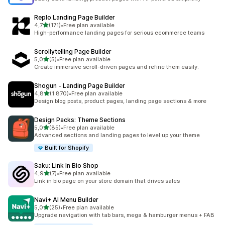
Replo Landing Page Builder
5 yıldız üzerinden
4,7
(171)
•
Free plan available
toplam 171 değerlendirme
High-performance landing pages for serious ecommerce teams
Scrollytelling Page Builder
5 yıldız üzerinden
5,0
(5)
•
Free plan available
toplam 5 değerlendirme
Create immersive scroll-driven pages and refine them easily.
Shogun ‑ Landing Page Builder
5 yıldız üzerinden
4,8
(1.870)
•
Free plan available
toplam 1870 değerlendirme
Design blog posts, product pages, landing page sections & more
Design Packs: Theme Sections
5 yıldız üzerinden
5,0
(85)
•
Free plan available
toplam 85 değerlendirme
Advanced sections and landing pages to level up your theme
Built for Shopify
Saku: Link In Bio Shop
5 yıldız üzerinden
4,9
(7)
•
Free plan available
toplam 7 değerlendirme
Link in bio page on your store domain that drives sales
Navi+ AI Menu Builder
5 yıldız üzerinden
5,0
(25)
•
Free plan available
toplam 25 değerlendirme
Upgrade navigation with tab bars, mega & hamburger menus + FAB