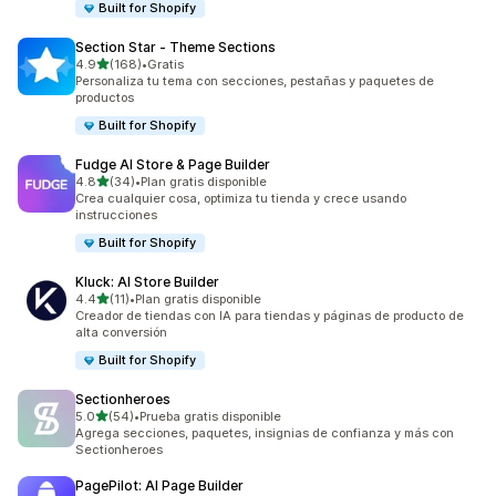
Built for Shopify
Section Star ‑ Theme Sections
de 5 estrellas
4.9
(168)
•
Gratis
168 reseñas en total
Personaliza tu tema con secciones, pestañas y paquetes de
productos
Built for Shopify
Fudge AI Store & Page Builder
de 5 estrellas
4.8
(34)
•
Plan gratis disponible
34 reseñas en total
Crea cualquier cosa, optimiza tu tienda y crece usando
instrucciones
Built for Shopify
Kluck: AI Store Builder
de 5 estrellas
4.4
(11)
•
Plan gratis disponible
11 reseñas en total
Creador de tiendas con IA para tiendas y páginas de producto de
alta conversión
Built for Shopify
Sectionheroes
de 5 estrellas
5.0
(54)
•
Prueba gratis disponible
54 reseñas en total
Agrega secciones, paquetes, insignias de confianza y más con
Sectionheroes
PagePilot: AI Page Builder