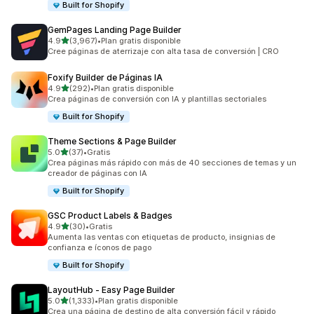
Built for Shopify
GemPages Landing Page Builder
de 5 estrellas
4.9
(3,967)
•
Plan gratis disponible
3967 reseñas en total
Cree páginas de aterrizaje con alta tasa de conversión | CRO
Foxify Builder de Páginas IA
de 5 estrellas
4.9
(292)
•
Plan gratis disponible
292 reseñas en total
Crea páginas de conversión con IA y plantillas sectoriales
Built for Shopify
Theme Sections & Page Builder
de 5 estrellas
5.0
(37)
•
Gratis
37 reseñas en total
Crea páginas más rápido con más de 40 secciones de temas y un
creador de páginas con IA
Built for Shopify
GSC Product Labels & Badges
de 5 estrellas
4.9
(30)
•
Gratis
30 reseñas en total
Aumenta las ventas con etiquetas de producto, insignias de
confianza e íconos de pago
Built for Shopify
LayoutHub ‑ Easy Page Builder
de 5 estrellas
5.0
(1,333)
•
Plan gratis disponible
1333 reseñas en total
Crea una página de destino de alta conversión fácil y rápido