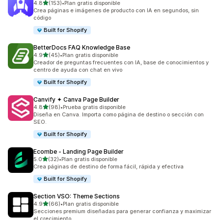
de 5 estrellas
4.8
(153)
•
Plan gratis disponible
153 reseñas en total
Crea páginas e imágenes de producto con IA en segundos, sin
código
Built for Shopify
BetterDocs FAQ Knowledge Base
de 5 estrellas
4.9
(45)
•
Plan gratis disponible
45 reseñas en total
Creador de preguntas frecuentes con IA, base de conocimientos y
centro de ayuda con chat en vivo
Built for Shopify
Canvify ✦ Canva Page Builder
de 5 estrellas
4.8
(98)
•
Prueba gratis disponible
98 reseñas en total
Diseña en Canva. Importa como página de destino o sección con
SEO.
Built for Shopify
Ecombe ‑ Landing Page Builder
de 5 estrellas
5.0
(32)
•
Plan gratis disponible
32 reseñas en total
Crea páginas de destino de forma fácil, rápida y efectiva
Built for Shopify
Section VSO: Theme Sections
de 5 estrellas
4.9
(66)
•
Plan gratis disponible
66 reseñas en total
Secciones premium diseñadas para generar confianza y maximizar
el crecimiento