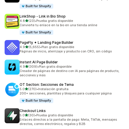
Built for Shopify
LinkShop ‑ Link in Bio Shop
de 5 estrellas
4.8
(23)
•
Prueba gratis disponible
23 reseñas en total
Convierte tu enlace en la bio en una tienda online
Built for Shopify
PageFly ✦ Landing Page Builder
de 5 estrellas
4.9
(5,655)
•
Plan gratis disponible
5655 reseñas en total
Páginas de inicio, aterrizaje y producto con CRO, sin código
Instant AI Page Builder
de 5 estrellas
4.9
(309)
•
Plan gratis disponible
309 reseñas en total
Creador de páginas de destino con IA para páginas de producto,
secciones y más
OT Section: Secciones de Tema
de 5 estrellas
5.0
(270)
•
Instalación gratuita
270 reseñas en total
200+ secciones, plantillas y bloques para cualquier página
Built for Shopify
Checkout Links
de 5 estrellas
5.0
(30)
•
Prueba gratis disponible
30 reseñas en total
Enlaces directos a la pantalla de pago: Meta, TikTok, mensajes
directos, correo electrónico, regalos y B2B