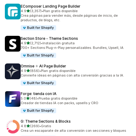
EComposer Landing Page Builder
de 5 estrellas
4.9
(3,357)
•
Plan gratis disponible
3357 reseñas en total
Crea páginas para vender más, desde páginas de inicio, de
productos, de blogs, etc.
Built for Shopify
Section Store ‑ Theme Sections
de 5 estrellas
4.9
(2,712)
•
Instalación gratuita
2712 reseñas en total
700+ Sections Plug-n-Play personalizables. Bundles, Upsell, IA
Built for Shopify
Omnise ✧ AI Page Builder
de 5 estrellas
4.9
(856)
•
Plan gratis disponible
856 reseñas en total
Convierte ideas en páginas con alta conversión gracias a la IA.
Built for Shopify
Forge: tienda con IA
de 5 estrellas
5.0
(48)
•
Prueba gratis disponible
48 reseñas en total
Creador de tiendas IA con packs, upsells y CRO
Built for Shopify
G: Theme Sections & Blocks
de 5 estrellas
4.8
(269)
•
Gratis
269 reseñas en total
Crea un escaparate de alta conversión con secciones y bloques