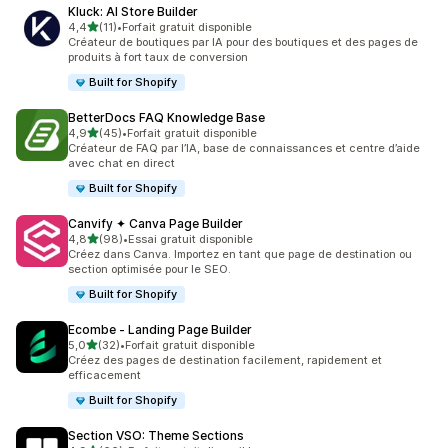
Kluck: AI Store Builder
étoile(s) sur 5
4,4
(11)
•
Forfait gratuit disponible
11 avis au total
Créateur de boutiques par IA pour des boutiques et des pages de
produits à fort taux de conversion
Built for Shopify
BetterDocs FAQ Knowledge Base
étoile(s) sur 5
4,9
(45)
•
Forfait gratuit disponible
45 avis au total
Créateur de FAQ par l’IA, base de connaissances et centre d’aide
avec chat en direct
Built for Shopify
Canvify ✦ Canva Page Builder
étoile(s) sur 5
4,8
(98)
•
Essai gratuit disponible
98 avis au total
Créez dans Canva. Importez en tant que page de destination ou
section optimisée pour le SEO.
Built for Shopify
Ecombe ‑ Landing Page Builder
étoile(s) sur 5
5,0
(32)
•
Forfait gratuit disponible
32 avis au total
Créez des pages de destination facilement, rapidement et
efficacement
Built for Shopify
Section VSO: Theme Sections