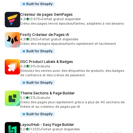
Built for Shopify
Créateur de pages GemPages
étoile(s) sur 5
4,9
(3 973)
•
Forfait gratuit disponible
3973 avis au total
Créez des pages renvoi époustouflantes, adaptées à vos besoins
Foxify Créateur de Pages IA
étoile(s) sur 5
4,9
(292)
•
Forfait gratuit disponible
292 avis au total
Créez des designs époustouflants rapidement et facilement
Built for Shopify
GSC Product Labels & Badges
étoile(s) sur 5
4,9
(31)
•
Gratuite
31 avis au total
Stimulez les ventes avec des étiquettes de produits, des badges
de confiance et des icônes de paiement
Built for Shopify
Theme Sections & Page Builder
étoile(s) sur 5
5,0
(37)
•
Gratuite
37 avis au total
Créez des pages plus rapidement grâce à plus de 40 sections de
thème et au créateur de pages par IA
Built for Shopify
LayoutHub ‑ Easy Page Builder
étoile(s) sur 5
5,0
(1 333)
•
Forfait gratuit disponible
1333 avis au total