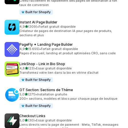
Créez facilement et rapidement des pages de destination à fort
taux de conversion
Built for Shopify
Instant AI Page Builder
étoile(s) sur 5
4,9
(309)
•
Forfait gratuit disponible
309 avis au total
Créateur de pages de destination IA pour pages de produits,
sections et plus
PageFly ✦ Landing Page Builder
étoile(s) sur 5
4,9
(5 655)
•
Forfait gratuit disponible
5655 avis au total
Pages d'accueil, landing et produit optimisées CRO, sans code
LinkShop ‑ Link in Bio Shop
étoile(s) sur 5
4,8
(23)
•
Essai gratuit disponible
23 avis au total
Transformez votre lien dans la bio en vitrine d’achat
Built for Shopify
OT Section: Sections de Thème
étoile(s) sur 5
5,0
(271)
•
Installation gratuite
271 avis au total
200+ sections, modèles et blocs pour chaque page de boutique
Built for Shopify
Checkout Links
étoile(s) sur 5
5,0
(30)
•
Essai gratuit disponible
30 avis au total
Liens directs vers la page de paiement : Meta, TikTok, messages