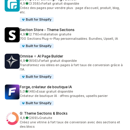
étoile(s) sur 5
4,9
(3 358)
•
Forfait gratuit disponible
3358 avis au total
Créez des pages pour vendre plus : page d’accueil, produit, blog,
etc.
Built for Shopify
Section Store ‑ Theme Sections
étoile(s) sur 5
4,9
(2 716)
•
Installation gratuite
2716 avis au total
700 Sections Plug-n-Play personnalisables. Bundles, Upsell, IA
Built for Shopify
Omnise ✧ AI Page Builder
étoile(s) sur 5
4,9
(856)
•
Forfait gratuit disponible
856 avis au total
Transformez vos idées en pages à fort taux de conversion grâce à
l’IA.
Built for Shopify
Forge, créateur de boutique IA
étoile(s) sur 5
5,0
(48)
•
Essai gratuit disponible
48 avis au total
Créateur de boutique IA : offres groupées, upsells panier
Built for Shopify
G: Theme Sections & Blocks
étoile(s) sur 5
4,8
(269)
•
Gratuite
269 avis au total
Créez une vitrine à fort taux de conversion avec des sections et
des blocs