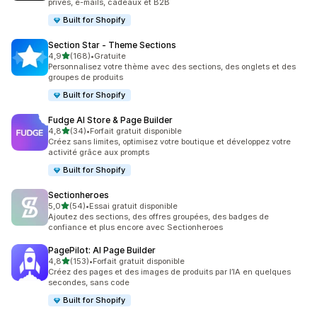
privés, e-mails, cadeaux et B2B
Built for Shopify
Section Star ‑ Theme Sections
étoile(s) sur 5
4,9
(168)
•
Gratuite
168 avis au total
Personnalisez votre thème avec des sections, des onglets et des
groupes de produits
Built for Shopify
Fudge AI Store & Page Builder
étoile(s) sur 5
4,8
(34)
•
Forfait gratuit disponible
34 avis au total
Créez sans limites, optimisez votre boutique et développez votre
activité grâce aux prompts
Built for Shopify
Sectionheroes
étoile(s) sur 5
5,0
(54)
•
Essai gratuit disponible
54 avis au total
Ajoutez des sections, des offres groupées, des badges de
confiance et plus encore avec Sectionheroes
PagePilot: AI Page Builder
étoile(s) sur 5
4,8
(153)
•
Forfait gratuit disponible
153 avis au total
Créez des pages et des images de produits par l’IA en quelques
secondes, sans code
Built for Shopify