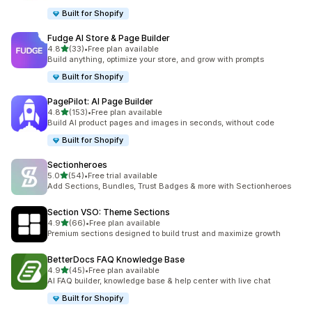
Built for Shopify
Fudge AI Store & Page Builder
별 5개 중
4.8
(33)
•
Free plan available
총 리뷰 33개
Build anything, optimize your store, and grow with prompts
Built for Shopify
PagePilot: AI Page Builder
별 5개 중
4.8
(153)
•
Free plan available
총 리뷰 153개
Build AI product pages and images in seconds, without code
Built for Shopify
Sectionheroes
별 5개 중
5.0
(54)
•
Free trial available
총 리뷰 54개
Add Sections, Bundles, Trust Badges & more with Sectionheroes
Section VSO: Theme Sections
별 5개 중
4.9
(66)
•
Free plan available
총 리뷰 66개
Premium sections designed to build trust and maximize growth
BetterDocs FAQ Knowledge Base
별 5개 중
4.9
(45)
•
Free plan available
총 리뷰 45개
AI FAQ builder, knowledge base & help center with live chat
Built for Shopify