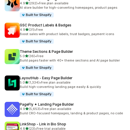
별 5개 중
4.9
(292)
•
Free plan available
총 리뷰 292개
AI store builder for high-converting homepages, product pages
Built for Shopify
GSC Product Labels & Badges
별 5개 중
4.9
(31)
•
Free
총 리뷰 31개
Boost sales with product labels, trust badges, payment icons
Built for Shopify
Theme Sections & Page Builder
별 5개 중
5.0
(36)
•
Free
총 리뷰 36개
Build pages faster with 40+ theme sections and AI page builder
Built for Shopify
LayoutHub ‑ Easy Page Builder
별 5개 중
5.0
(1,334)
•
Free plan available
총 리뷰 1334개
Build high-converting landing page easily & quickly
Built for Shopify
PageFly ✦ Landing Page Builder
별 5개 중
4.9
(5,653)
•
Free plan available
총 리뷰 5653개
Build CRO-focused homepages, landing & product pages, no code
LinkShop ‑ Link in Bio Shop
별 5개 중
4.8
(23)
•
Free trial available