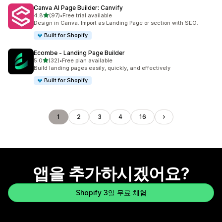
Canva AI Page Builder: Canvify
별 5개 중
4.8
(97)
•
Free trial available
총 리뷰 97개
Design in Canva. Import as Landing Page or section with SEO.
Built for Shopify
Ecombe ‑ Landing Page Builder
별 5개 중
5.0
(32)
•
Free plan available
총 리뷰 32개
Build landing pages easily, quickly, and effectively
Built for Shopify
1
2
3
4
16
앱을 추가하시겠어요?
Shopify 3일 무료 체험