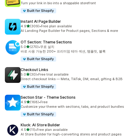
총 리뷰 23개
Turn your link in bio into a shoppable storefront
Built for Shopify
Instant AI Page Builder
별 5개 중
4.9
(309)
•
Free plan available
총 리뷰 309개
AI Landing Page Builder for Product pages, Sections & more
OT Section: Theme Sections
별 5개 중
5.0
(270)
•
무료 설치
총 리뷰 270개
바로 사용 가능한 200+ 프리미엄 테마 섹션, 템플릿, 블록
Built for Shopify
Checkout Links
별 5개 중
5.0
(30)
•
Free trial available
총 리뷰 30개
Direct checkout links — Meta, TikTok, DM, email, gifting & B2B
Built for Shopify
Section Star ‑ Theme Sections
별 5개 중
4.9
(168)
•
Free
총 리뷰 168개
Customize your theme with sections, tabs, and product bundles
Built for Shopify
Kluck: AI Store Builder
별 5개 중
4.5
(11)
•
Free plan available
총 리뷰 11개
AI Store Builder for high-converting stores and product pages