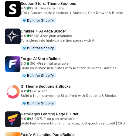
Section Store: Theme Sections
별 5개 중
4.9
(2,703)
•
Free to install
총 리뷰 2703개
700+ Customisable Sections. + Bundles, Cart Drawer & Blocks
Built for Shopify
Omnise ✧ AI Page Builder
별 5개 중
4.9
(858)
•
Free plan available
총 리뷰 858개
Turn ideas into high-converting pages with AI.
Built for Shopify
Forge: AI Store Builder
별 5개 중
5.0
(50)
•
Free trial available
총 리뷰 50개
Build your store in minutes with AI Store Builder + Bundles
Built for Shopify
G: Theme Sections & Blocks
별 5개 중
4.8
(270)
•
Free
총 리뷰 270개
Build a High-converting Storefront with Sections & Blocks
Built for Shopify
GemPages Landing Page Builder
별 5개 중
4.9
(3,967)
•
Free plan available
총 리뷰 3967개
Build high-converting landing page, post-purchase upsell | CRO
Foxify AI Landing Page Builder