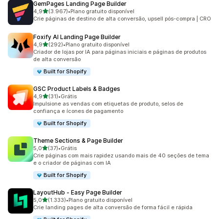
GemPages Landing Page Builder
de 5 estrelas
4,9
(3.967)
•
Plano gratuito disponível
3967 avaliações ao todo
Crie páginas de destino de alta conversão, upsell pós-compra | CRO
Foxify AI Landing Page Builder
de 5 estrelas
4,9
(292)
•
Plano gratuito disponível
292 avaliações ao todo
Criador de lojas por IA para páginas iniciais e páginas de produtos
de alta conversão
Built for Shopify
GSC Product Labels & Badges
de 5 estrelas
4,9
(31)
•
Grátis
31 avaliações ao todo
Impulsione as vendas com etiquetas de produto, selos de
confiança e ícones de pagamento
Built for Shopify
Theme Sections & Page Builder
de 5 estrelas
5,0
(37)
•
Grátis
37 avaliações ao todo
Crie páginas com mais rapidez usando mais de 40 seções de tema
e o criador de páginas com IA
Built for Shopify
LayoutHub ‑ Easy Page Builder
de 5 estrelas
5,0
(1.333)
•
Plano gratuito disponível
1333 avaliações ao todo
Crie landing pages de alta conversão de forma fácil e rápida