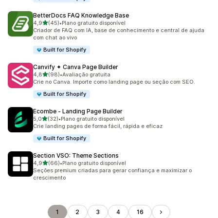
BetterDocs FAQ Knowledge Base
de 5 estrelas
4,9
(45)
•
Plano gratuito disponível
45 avaliações ao todo
Criador de FAQ com IA, base de conhecimento e central de ajuda
com chat ao vivo
Built for Shopify
Canvify ✦ Canva Page Builder
de 5 estrelas
4,8
(98)
•
Avaliação gratuita
98 avaliações ao todo
Crie no Canva. Importe como landing page ou seção com SEO.
Built for Shopify
Ecombe ‑ Landing Page Builder
de 5 estrelas
5,0
(32)
•
Plano gratuito disponível
32 avaliações ao todo
Crie landing pages de forma fácil, rápida e eficaz
Built for Shopify
Section VSO: Theme Sections
de 5 estrelas
4,9
(66)
•
Plano gratuito disponível
66 avaliações ao todo
Seções premium criadas para gerar confiança e maximizar o
crescimento
1
2
3
4
16