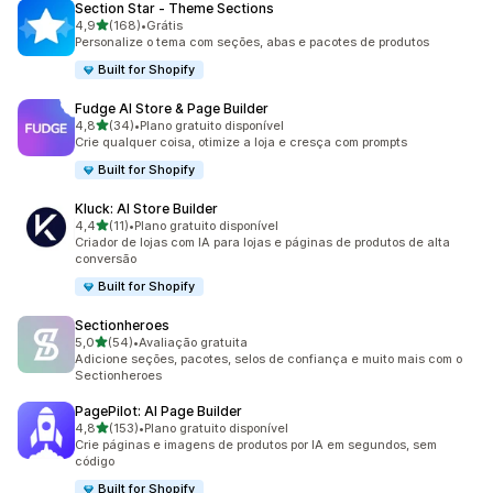
Section Star ‑ Theme Sections
de 5 estrelas
4,9
(168)
•
Grátis
168 avaliações ao todo
Personalize o tema com seções, abas e pacotes de produtos
Built for Shopify
Fudge AI Store & Page Builder
de 5 estrelas
4,8
(34)
•
Plano gratuito disponível
34 avaliações ao todo
Crie qualquer coisa, otimize a loja e cresça com prompts
Built for Shopify
Kluck: AI Store Builder
de 5 estrelas
4,4
(11)
•
Plano gratuito disponível
11 avaliações ao todo
Criador de lojas com IA para lojas e páginas de produtos de alta
conversão
Built for Shopify
Sectionheroes
de 5 estrelas
5,0
(54)
•
Avaliação gratuita
54 avaliações ao todo
Adicione seções, pacotes, selos de confiança e muito mais com o
Sectionheroes
PagePilot: AI Page Builder
de 5 estrelas
4,8
(153)
•
Plano gratuito disponível
153 avaliações ao todo
Crie páginas e imagens de produtos por IA em segundos, sem
código
Built for Shopify