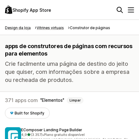
Shopify App Store
Design da loja
Vitrines virtuais
Construtor de páginas
apps de construtores de páginas com recursos
para elementos
Crie facilmente uma página de destino do jeito
que quiser, com informações sobre a empresa
ou recheada de produtos.
371 apps com
Elementos
Limpar
Built for Shopify
EComposer Landing Page Builder
de 5 estrelas
4,9
(3.357)
•
Plano gratuito disponível
3357 avaliações ao todo