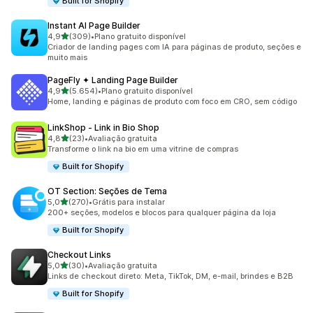
Built for Shopify
Instant AI Page Builder
de 5 estrelas
4,9
(309)
•
Plano gratuito disponível
309 avaliações ao todo
Criador de landing pages com IA para páginas de produto, seções e
muito mais
PageFly ✦ Landing Page Builder
de 5 estrelas
4,9
(5.654)
•
Plano gratuito disponível
5654 avaliações ao todo
Home, landing e páginas de produto com foco em CRO, sem código
LinkShop ‑ Link in Bio Shop
de 5 estrelas
4,8
(23)
•
Avaliação gratuita
23 avaliações ao todo
Transforme o link na bio em uma vitrine de compras
Built for Shopify
OT Section: Seções de Tema
de 5 estrelas
5,0
(270)
•
Grátis para instalar
270 avaliações ao todo
200+ seções, modelos e blocos para qualquer página da loja
Built for Shopify
Checkout Links
de 5 estrelas
5,0
(30)
•
Avaliação gratuita
30 avaliações ao todo
Links de checkout direto: Meta, TikTok, DM, e-mail, brindes e B2B
Built for Shopify