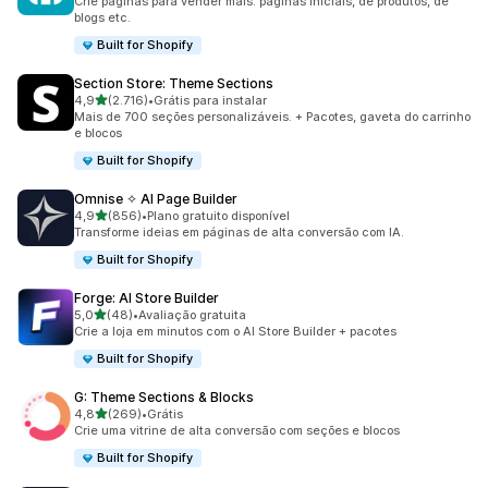
Crie páginas para vender mais: páginas iniciais, de produtos, de
blogs etc.
Built for Shopify
Section Store: Theme Sections
de 5 estrelas
4,9
(2.716)
•
Grátis para instalar
2716 avaliações ao todo
Mais de 700 seções personalizáveis. + Pacotes, gaveta do carrinho
e blocos
Built for Shopify
Omnise ✧ AI Page Builder
de 5 estrelas
4,9
(856)
•
Plano gratuito disponível
856 avaliações ao todo
Transforme ideias em páginas de alta conversão com IA.
Built for Shopify
Forge: AI Store Builder
de 5 estrelas
5,0
(48)
•
Avaliação gratuita
48 avaliações ao todo
Crie a loja em minutos com o AI Store Builder + pacotes
Built for Shopify
G: Theme Sections & Blocks
de 5 estrelas
4,8
(269)
•
Grátis
269 avaliações ao todo
Crie uma vitrine de alta conversão com seções e blocos
Built for Shopify