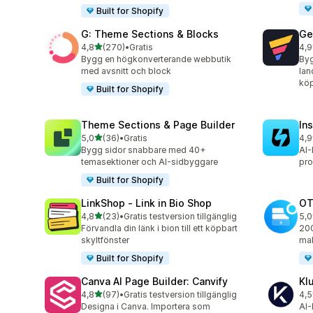
Built for Shopify
G: Theme Sections & Blocks
Ge
av 5 stjärnor
4,8
(270)
•
Gratis
4,9
270 recensioner totalt
396
Bygg en högkonverterande webbutik
By
med avsnitt och block
lan
kö
Built for Shopify
Theme Sections & Page Builder
In
av 5 stjärnor
5,0
(36)
•
Gratis
4,9
36 recensioner totalt
308
Bygg sidor snabbare med 40+
AI-
temasektioner och AI-sidbyggare
pro
Built for Shopify
LinkShop ‑ Link in Bio Shop
OT
av 5 stjärnor
4,8
(23)
•
Gratis testversion tillgänglig
5,0
23 recensioner totalt
270
Förvandla din länk i bion till ett köpbart
200
skyltfönster
mal
Built for Shopify
Canva AI Page Builder: Canvify
Kl
av 5 stjärnor
4,8
(97)
•
Gratis testversion tillgänglig
4,5
97 recensioner totalt
11 
Designa i Canva. Importera som
AI-