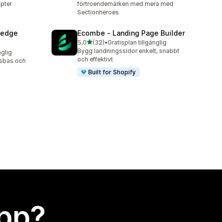
pter
förtroendemärken med mera med
Sectionheroes
ledge
Ecombe ‑ Landing Page Builder
av 5 stjärnor
5,0
(32)
•
Gratisplan tillgänglig
32 recensioner totalt
Bygg landningssidor enkelt, snabbt
nglig
och effektivt
sbas och
Built for Shopify
app?