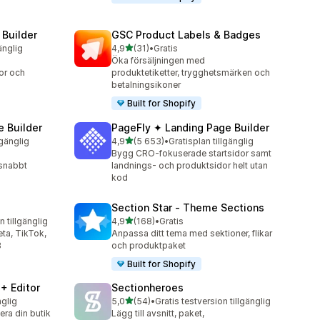
 Builder
GSC Product Labels & Badges
av 5 stjärnor
änglig
4,9
(31)
•
Gratis
31 recensioner totalt
Öka försäljningen med
or och
produktetiketter, trygghetsmärken och
betalningsikoner
Built for Shopify
 Builder
PageFly ✦ Landing Page Builder
av 5 stjärnor
lgänglig
4,9
(5 653)
•
Gratisplan tillgänglig
5653 recensioner totalt
Bygg CRO-fokuserade startsidor samt
 snabbt
landnings- och produktsidor helt utan
kod
Section Star ‑ Theme Sections
av 5 stjärnor
n tillgänglig
4,9
(168)
•
Gratis
168 recensioner totalt
eta, TikTok,
Anpassa ditt tema med sektioner, flikar
B
och produktpaket
Built for Shopify
+ Editor
Sectionheroes
av 5 stjärnor
nglig
5,0
(54)
•
Gratis testversion tillgänglig
54 recensioner totalt
ra din butik
Lägg till avsnitt, paket,