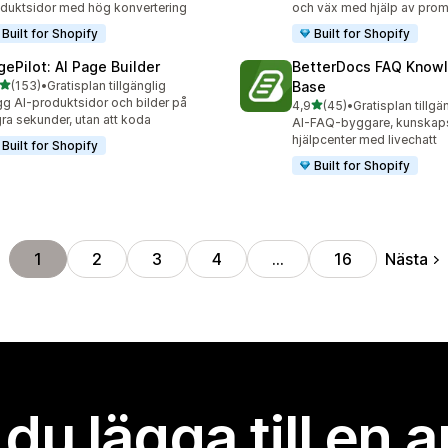
duktsidor med hög konvertering
och väx med hjälp av prom
Built for Shopify
Built for Shopify
gePilot: AI Page Builder
BetterDocs FAQ Know
av 5 stjärnor
(153)
•
Gratisplan tillgänglig
Base
 recensioner totalt
g AI-produktsidor och bilder på
av 5 stjärnor
4,9
(45)
•
Gratisplan tillgä
45 recensioner totalt
ra sekunder, utan att koda
AI-FAQ-byggare, kunskap
hjälpcenter med livechatt
Built for Shopify
Built for Shopify
Nästa
1
2
3
4
…
16
l du lägga till en 