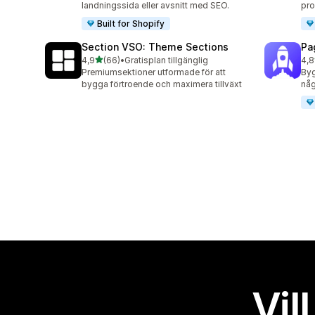
landningssida eller avsnitt med SEO.
pro
Built for Shopify
Section VSO: Theme Sections
Pa
av 5 stjärnor
4,9
(66)
•
Gratisplan tillgänglig
4,8
66 recensioner totalt
153
Premiumsektioner utformade för att
Byg
bygga förtroende och maximera tillväxt
någ
Vil