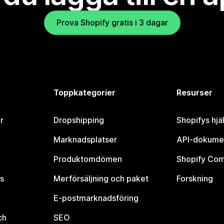
Prova Shopify gratis i 3 dagar
Toppkategorier
Resurser
r
Dropshipping
Shopifys hjä
Marknadsplatser
API-dokume
Produktomdömen
Shopify Co
s
Merförsäljning och paket
Forskning
E-postmarknadsföring
ch
SEO