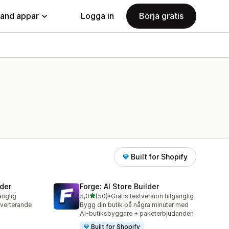
land appar
Logga in
Börja gratis
Built for Shopify
der
Forge: AI Store Builder
av 5 stjärnor
änglig
5,0
(50)
•
Gratis testversion tillgänglig
50 recensioner totalt
nverterande
Bygg din butik på några minuter med
AI-butiksbyggare + paketerbjudanden
Built for Shopify