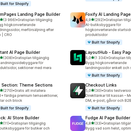
Built for Shopify
mPages Landing Page Builder
Foxify AI Landing Page
av 5 stjärnor
av 5 stjärnor
(3 966)
•
Gratisplan tillgänglig
4,9
(292)
•
Gratisplan tillg
6 recensioner totalt
292 recensioner totalt
gg högkonverterande
AI-butiksbyggare för
dningssidor, merförsäljning efter
högkonverterande startsid
p | CRO
produktsidor
Built for Shopify
stant AI Page Builder
LayoutHub ‑ Easy Page
av 5 stjärnor
av 5 stjärnor
(308)
•
Gratisplan tillgänglig
5,0
(1 334)
•
Gratisplan til
 recensioner totalt
1334 recensioner totalt
landningssidebyggare för
Bygg högkonverterande
duktsidor, sektioner med mera
landningssidor enkelt och
Built for Shopify
 Section: Theme Sections
Checkout Links
av 5 stjärnor
av 5 stjärnor
(270)
•
Gratis att installera
5,0
(30)
•
Gratis testversio
 recensioner totalt
30 recensioner totalt
+ färdiga premium temasektioner,
Direktlänkar till kassan – M
lar och block
DM, e-post, gåvor och B2
Built for Shopify
Built for Shopify
uck: AI Store Builder
Fudge AI Page Builder 
av 5 stjärnor
av 5 stjärnor
(11)
•
Gratisplan tillgänglig
4,8
(33)
•
Gratisplan tillgä
recensioner totalt
33 recensioner totalt
butiksbyggare för butiker och
Bygg vad som helst, optime