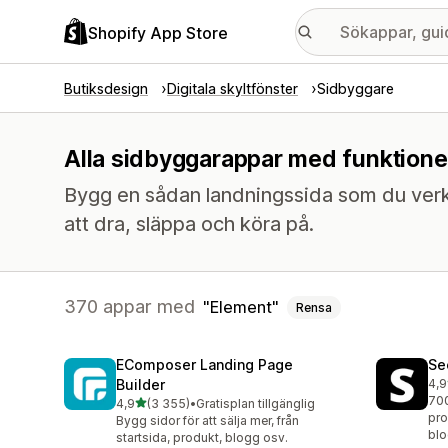
Shopify App Store
Butiksdesign
Digitala skyltfönster
Sidbyggare
Alla sidbyggarappar med funktione
Bygg en sådan landningssida som du verklig
att dra, släppa och köra på.
370 appar med
Element
Rensa
EComposer Landing Page
Se
Builder
4,9
270
700
av 5 stjärnor
4,9
(3 355)
•
Gratisplan tillgänglig
3355 recensioner totalt
pro
Bygg sidor för att sälja mer, från
blo
startsida, produkt, blogg osv.