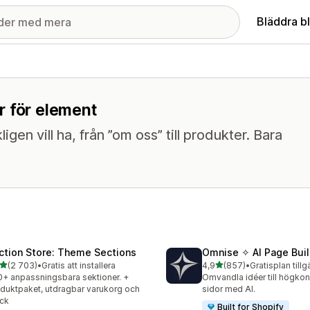
Bläddra b
r för element
en vill ha, från ”om oss” till produkter. Bara
ction Store: Theme Sections
Omnise ✧ AI Page Buil
av 5 stjärnor
av 5 stjärnor
(2 703)
•
Gratis att installera
4,9
(857)
•
Gratisplan tillg
3 recensioner totalt
857 recensioner totalt
+ anpassningsbara sektioner. +
Omvandla idéer till högko
duktpaket, utdragbar varukorg och
sidor med AI.
ck
Built for Shopify