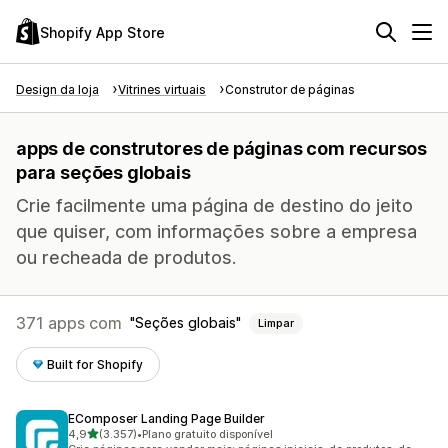
Shopify App Store
Design da loja
Vitrines virtuais
Construtor de páginas
apps de construtores de páginas com recursos
para seções globais
Crie facilmente uma página de destino do jeito
que quiser, com informações sobre a empresa
ou recheada de produtos.
371 apps com
Seções globais
Limpar
Built for Shopify
EComposer Landing Page Builder
de 5 estrelas
4,9
(3.357)
•
Plano gratuito disponível
3357 avaliações ao todo