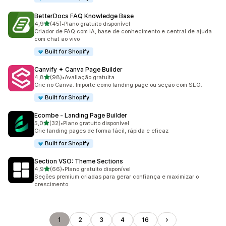
BetterDocs FAQ Knowledge Base
de 5 estrelas
4,9
(45)
•
Plano gratuito disponível
45 avaliações ao todo
Criador de FAQ com IA, base de conhecimento e central de ajuda
com chat ao vivo
Built for Shopify
Canvify ✦ Canva Page Builder
de 5 estrelas
4,8
(98)
•
Avaliação gratuita
98 avaliações ao todo
Crie no Canva. Importe como landing page ou seção com SEO.
Built for Shopify
Ecombe ‑ Landing Page Builder
de 5 estrelas
5,0
(32)
•
Plano gratuito disponível
32 avaliações ao todo
Crie landing pages de forma fácil, rápida e eficaz
Built for Shopify
Section VSO: Theme Sections
de 5 estrelas
4,9
(66)
•
Plano gratuito disponível
66 avaliações ao todo
Seções premium criadas para gerar confiança e maximizar o
crescimento
1
2
3
4
16