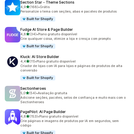
Section Star ‑ Theme Sections
de 5 estrelas
4,9
(168)
•
Grátis
168 avaliações ao todo
Personalize o tema com seções, abas e pacotes de produtos
Built for Shopify
Fudge AI Store & Page Builder
de 5 estrelas
4,8
(34)
•
Plano gratuito disponível
34 avaliações ao todo
Crie qualquer coisa, otimize a loja e cresça com prompts
Built for Shopify
Kluck: AI Store Builder
de 5 estrelas
4,4
(11)
•
Plano gratuito disponível
11 avaliações ao todo
Criador de lojas com IA para lojas e páginas de produtos de alta
conversão
Built for Shopify
Sectionheroes
de 5 estrelas
5,0
(54)
•
Avaliação gratuita
54 avaliações ao todo
Adicione seções, pacotes, selos de confiança e muito mais com o
Sectionheroes
PagePilot: AI Page Builder
de 5 estrelas
4,8
(153)
•
Plano gratuito disponível
153 avaliações ao todo
Crie páginas e imagens de produtos por IA em segundos, sem
código
Built for Shopify