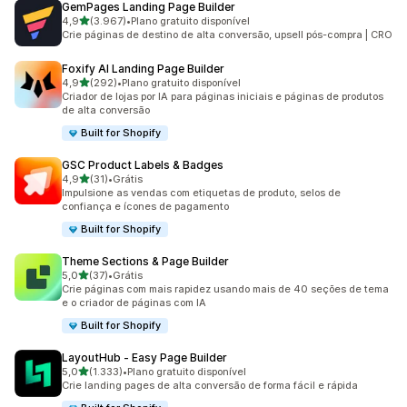
GemPages Landing Page Builder
de 5 estrelas
4,9
(3.967)
•
Plano gratuito disponível
3967 avaliações ao todo
Crie páginas de destino de alta conversão, upsell pós-compra | CRO
Foxify AI Landing Page Builder
de 5 estrelas
4,9
(292)
•
Plano gratuito disponível
292 avaliações ao todo
Criador de lojas por IA para páginas iniciais e páginas de produtos
de alta conversão
Built for Shopify
GSC Product Labels & Badges
de 5 estrelas
4,9
(31)
•
Grátis
31 avaliações ao todo
Impulsione as vendas com etiquetas de produto, selos de
confiança e ícones de pagamento
Built for Shopify
Theme Sections & Page Builder
de 5 estrelas
5,0
(37)
•
Grátis
37 avaliações ao todo
Crie páginas com mais rapidez usando mais de 40 seções de tema
e o criador de páginas com IA
Built for Shopify
LayoutHub ‑ Easy Page Builder
de 5 estrelas
5,0
(1.333)
•
Plano gratuito disponível
1333 avaliações ao todo
Crie landing pages de alta conversão de forma fácil e rápida