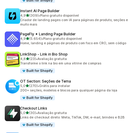
Built for Shopify
Instant AI Page Builder
de 5 estrelas
4,9
(309)
•
Plano gratuito disponível
309 avaliações ao todo
Criador de landing pages com IA para páginas de produto, seções e
muito mais
PageFly ✦ Landing Page Builder
de 5 estrelas
4,9
(5.654)
•
Plano gratuito disponível
5654 avaliações ao todo
Home, landing e páginas de produto com foco em CRO, sem código
LinkShop ‑ Link in Bio Shop
de 5 estrelas
4,8
(23)
•
Avaliação gratuita
23 avaliações ao todo
Transforme o link na bio em uma vitrine de compras
Built for Shopify
OT Section: Seções de Tema
de 5 estrelas
5,0
(270)
•
Grátis para instalar
270 avaliações ao todo
200+ seções, modelos e blocos para qualquer página da loja
Built for Shopify
Checkout Links
de 5 estrelas
5,0
(30)
•
Avaliação gratuita
30 avaliações ao todo
Links de checkout direto: Meta, TikTok, DM, e-mail, brindes e B2B
Built for Shopify