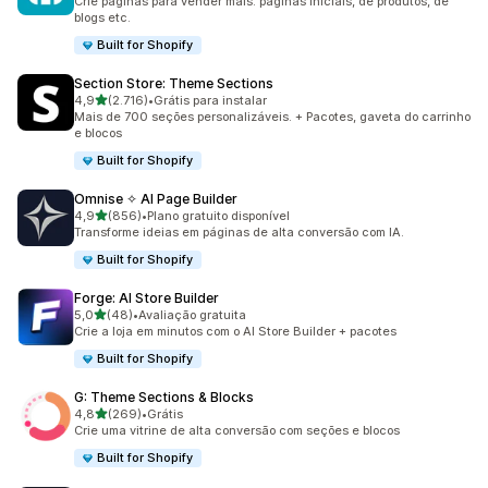
Crie páginas para vender mais: páginas iniciais, de produtos, de
blogs etc.
Built for Shopify
Section Store: Theme Sections
de 5 estrelas
4,9
(2.716)
•
Grátis para instalar
2716 avaliações ao todo
Mais de 700 seções personalizáveis. + Pacotes, gaveta do carrinho
e blocos
Built for Shopify
Omnise ✧ AI Page Builder
de 5 estrelas
4,9
(856)
•
Plano gratuito disponível
856 avaliações ao todo
Transforme ideias em páginas de alta conversão com IA.
Built for Shopify
Forge: AI Store Builder
de 5 estrelas
5,0
(48)
•
Avaliação gratuita
48 avaliações ao todo
Crie a loja em minutos com o AI Store Builder + pacotes
Built for Shopify
G: Theme Sections & Blocks
de 5 estrelas
4,8
(269)
•
Grátis
269 avaliações ao todo
Crie uma vitrine de alta conversão com seções e blocos
Built for Shopify