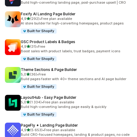
Build high-converting landing page, post-purchase upsell | CRO
Foxify AI Landing Page Builder
/ 5 tähteä
4,9
(292)
•
Free plan available
292 arvostelua yhteensä
AI store builder for high-converting homepages, product pages
Built for Shopify
GSC Product Labels & Badges
/ 5 tähteä
4,9
(31)
•
Free
31 arvostelua yhteensä
Boost sales with product labels, trust badges, payment icons
Built for Shopify
Theme Sections & Page Builder
/ 5 tähteä
5,0
(36)
•
Free
36 arvostelua yhteensä
Build pages faster with 40+ theme sections and AI page builder
Built for Shopify
LayoutHub ‑ Easy Page Builder
/ 5 tähteä
5,0
(1 334)
•
Free plan available
1334 arvostelua yhteensä
Build high-converting landing page easily & quickly
Built for Shopify
PageFly ✦ Landing Page Builder
/ 5 tähteä
4,9
(5 653)
•
Free plan available
5653 arvostelua yhteensä
Build CRO-focused homepages, landing & product pages, no code