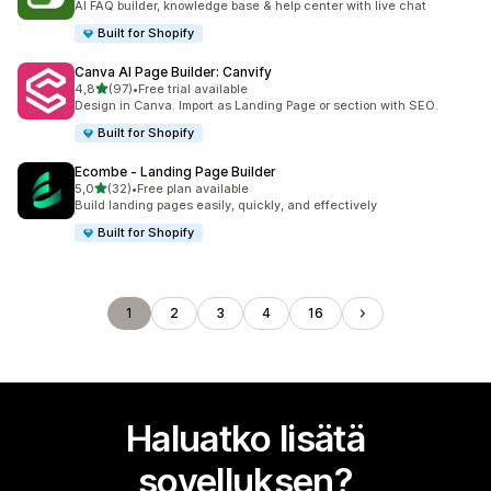
AI FAQ builder, knowledge base & help center with live chat
Built for Shopify
Canva AI Page Builder: Canvify
/ 5 tähteä
4,8
(97)
•
Free trial available
97 arvostelua yhteensä
Design in Canva. Import as Landing Page or section with SEO.
Built for Shopify
Ecombe ‑ Landing Page Builder
/ 5 tähteä
5,0
(32)
•
Free plan available
32 arvostelua yhteensä
Build landing pages easily, quickly, and effectively
Built for Shopify
1
2
3
4
16
Haluatko lisätä
sovelluksen?