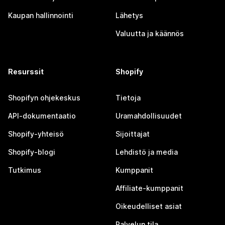
Kaupan hallinnointi
Lähetys
Valuutta ja käännös
Resurssit
Shopify
Shopifyn ohjekeskus
Tietoja
API-dokumentaatio
Uramahdollisuudet
Shopify-yhteisö
Sijoittajat
Shopify-blogi
Lehdistö ja media
Tutkimus
Kumppanit
Affiliate-kumppanit
Oikeudelliset asiat
Palvelun tila