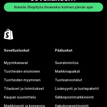
Kokeile Shopifyta ilmaiseksi kolmen päivän ajan
Sovellusluokat
Pääluokat
Myyntikanavat
Suoratoimitus
Tuotteiden etsiminen
Markkinapaikat
Tuotteiden myyminen
Tuotearvostelut
Tilaukset ja toimitukset
Lisämyynti ja tuotepaketit
Kaupan suunnittelu
Sähköpostimarkkinointi
Markkinointi ja konversio
Hakukoneoptimointi