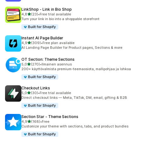
LinkShop ‑ Link in Bio Shop
/ 5 tähteä
4,8
(23)
•
Free trial available
23 arvostelua yhteensä
Turn your link in bio into a shoppable storefront
Built for Shopify
Instant AI Page Builder
/ 5 tähteä
4,9
(309)
•
Free plan available
309 arvostelua yhteensä
AI Landing Page Builder for Product pages, Sections & more
OT Section: Theme Sections
/ 5 tähteä
5,0
(270)
•
Ilmainen asennus
270 arvostelua yhteensä
200+ käyttövalmista premium-teemaosiota, mallipohjaa ja lohkoa
Built for Shopify
Checkout Links
/ 5 tähteä
5,0
(30)
•
Free trial available
30 arvostelua yhteensä
Direct checkout links — Meta, TikTok, DM, email, gifting & B2B
Built for Shopify
Section Star ‑ Theme Sections
/ 5 tähteä
4,9
(168)
•
Free
168 arvostelua yhteensä
Customize your theme with sections, tabs, and product bundles
Built for Shopify