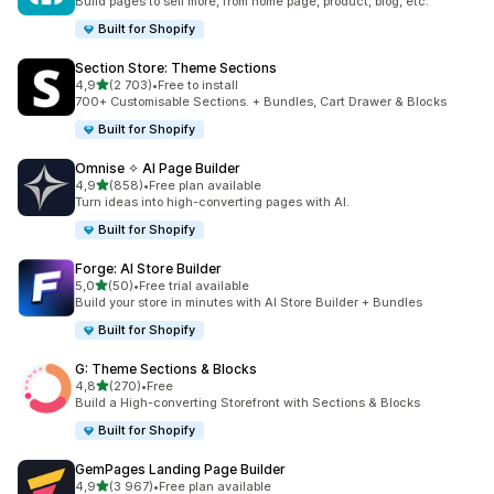
Build pages to sell more, from home page, product, blog, etc.
Built for Shopify
Section Store: Theme Sections
/ 5 tähteä
4,9
(2 703)
•
Free to install
2703 arvostelua yhteensä
700+ Customisable Sections. + Bundles, Cart Drawer & Blocks
Built for Shopify
Omnise ✧ AI Page Builder
/ 5 tähteä
4,9
(858)
•
Free plan available
858 arvostelua yhteensä
Turn ideas into high-converting pages with AI.
Built for Shopify
Forge: AI Store Builder
/ 5 tähteä
5,0
(50)
•
Free trial available
50 arvostelua yhteensä
Build your store in minutes with AI Store Builder + Bundles
Built for Shopify
G: Theme Sections & Blocks
/ 5 tähteä
4,8
(270)
•
Free
270 arvostelua yhteensä
Build a High-converting Storefront with Sections & Blocks
Built for Shopify
GemPages Landing Page Builder
/ 5 tähteä
4,9
(3 967)
•
Free plan available
3967 arvostelua yhteensä