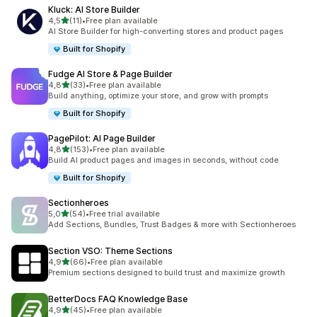
Kluck: AI Store Builder
/ 5 tähteä
4,5
(11)
•
Free plan available
11 arvostelua yhteensä
AI Store Builder for high-converting stores and product pages
Built for Shopify
Fudge AI Store & Page Builder
/ 5 tähteä
4,8
(33)
•
Free plan available
33 arvostelua yhteensä
Build anything, optimize your store, and grow with prompts
Built for Shopify
PagePilot: AI Page Builder
/ 5 tähteä
4,8
(153)
•
Free plan available
153 arvostelua yhteensä
Build AI product pages and images in seconds, without code
Built for Shopify
Sectionheroes
/ 5 tähteä
5,0
(54)
•
Free trial available
54 arvostelua yhteensä
Add Sections, Bundles, Trust Badges & more with Sectionheroes
Section VSO: Theme Sections
/ 5 tähteä
4,9
(66)
•
Free plan available
66 arvostelua yhteensä
Premium sections designed to build trust and maximize growth
BetterDocs FAQ Knowledge Base
/ 5 tähteä
4,9
(45)
•
Free plan available
45 arvostelua yhteensä