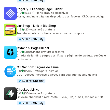
Built for Shopify
PageFly ✦ Landing Page Builder
de 5 estrelas
4,9
(5.654)
•
Plano gratuito disponível
5654 avaliações ao todo
Home, landing e páginas de produto com foco em CRO, sem código
LinkShop ‑ Link in Bio Shop
de 5 estrelas
4,8
(23)
•
Avaliação gratuita
23 avaliações ao todo
Transforme o link na bio em uma vitrine de compras
Built for Shopify
Instant AI Page Builder
de 5 estrelas
4,9
(309)
•
Plano gratuito disponível
309 avaliações ao todo
Criador de landing pages com IA para páginas de produto, seções e
muito mais
OT Section: Seções de Tema
de 5 estrelas
5,0
(270)
•
Grátis para instalar
270 avaliações ao todo
200+ seções, modelos e blocos para qualquer página da loja
Built for Shopify
Checkout Links
de 5 estrelas
5,0
(30)
•
Avaliação gratuita
30 avaliações ao todo
Links de checkout direto: Meta, TikTok, DM, e-mail, brindes e B2B
Built for Shopify