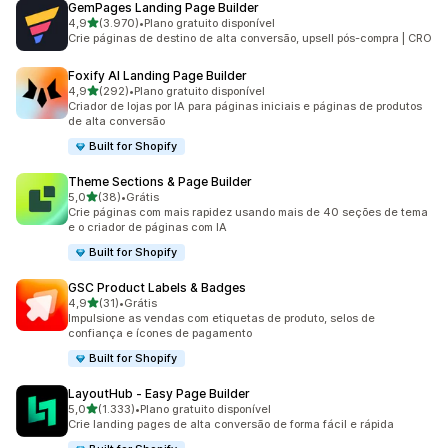
GemPages Landing Page Builder
de 5 estrelas
4,9
(3.970)
•
Plano gratuito disponível
3970 avaliações ao todo
Crie páginas de destino de alta conversão, upsell pós-compra | CRO
Foxify AI Landing Page Builder
de 5 estrelas
4,9
(292)
•
Plano gratuito disponível
292 avaliações ao todo
Criador de lojas por IA para páginas iniciais e páginas de produtos
de alta conversão
Built for Shopify
Theme Sections & Page Builder
de 5 estrelas
5,0
(38)
•
Grátis
38 avaliações ao todo
Crie páginas com mais rapidez usando mais de 40 seções de tema
e o criador de páginas com IA
Built for Shopify
GSC Product Labels & Badges
de 5 estrelas
4,9
(31)
•
Grátis
31 avaliações ao todo
Impulsione as vendas com etiquetas de produto, selos de
confiança e ícones de pagamento
Built for Shopify
LayoutHub ‑ Easy Page Builder
de 5 estrelas
5,0
(1.333)
•
Plano gratuito disponível
1333 avaliações ao todo
Crie landing pages de alta conversão de forma fácil e rápida