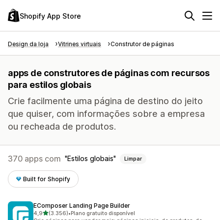
Shopify App Store
Design da loja
Vitrines virtuais
Construtor de páginas
apps de construtores de páginas com recursos
para estilos globais
Crie facilmente uma página de destino do jeito
que quiser, com informações sobre a empresa
ou recheada de produtos.
370 apps com
Estilos globais
Limpar
Built for Shopify
EComposer Landing Page Builder
de 5 estrelas
4,9
(3.356)
•
Plano gratuito disponível
3356 avaliações ao todo