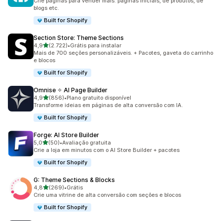
Crie páginas para vender mais: páginas iniciais, de produtos, de
blogs etc.
Built for Shopify
Section Store: Theme Sections
de 5 estrelas
4,9
(2.722)
•
Grátis para instalar
2722 avaliações ao todo
Mais de 700 seções personalizáveis. + Pacotes, gaveta do carrinho
e blocos
Built for Shopify
Omnise ✧ AI Page Builder
de 5 estrelas
4,9
(856)
•
Plano gratuito disponível
856 avaliações ao todo
Transforme ideias em páginas de alta conversão com IA.
Built for Shopify
Forge: AI Store Builder
de 5 estrelas
5,0
(50)
•
Avaliação gratuita
50 avaliações ao todo
Crie a loja em minutos com o AI Store Builder + pacotes
Built for Shopify
G: Theme Sections & Blocks
de 5 estrelas
4,8
(269)
•
Grátis
269 avaliações ao todo
Crie uma vitrine de alta conversão com seções e blocos
Built for Shopify