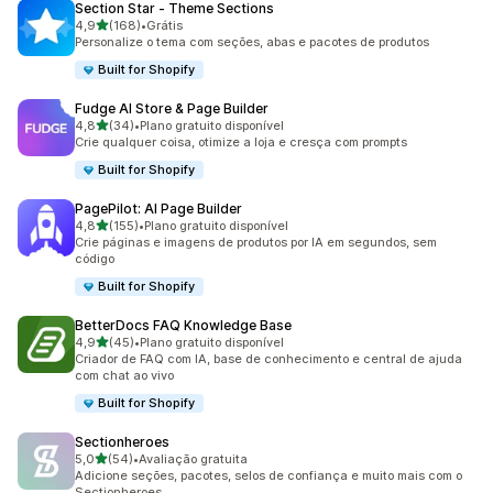
Section Star ‑ Theme Sections
de 5 estrelas
4,9
(168)
•
Grátis
168 avaliações ao todo
Personalize o tema com seções, abas e pacotes de produtos
Built for Shopify
Fudge AI Store & Page Builder
de 5 estrelas
4,8
(34)
•
Plano gratuito disponível
34 avaliações ao todo
Crie qualquer coisa, otimize a loja e cresça com prompts
Built for Shopify
PagePilot: AI Page Builder
de 5 estrelas
4,8
(155)
•
Plano gratuito disponível
155 avaliações ao todo
Crie páginas e imagens de produtos por IA em segundos, sem
código
Built for Shopify
BetterDocs FAQ Knowledge Base
de 5 estrelas
4,9
(45)
•
Plano gratuito disponível
45 avaliações ao todo
Criador de FAQ com IA, base de conhecimento e central de ajuda
com chat ao vivo
Built for Shopify
Sectionheroes
de 5 estrelas
5,0
(54)
•
Avaliação gratuita
54 avaliações ao todo
Adicione seções, pacotes, selos de confiança e muito mais com o
Sectionheroes