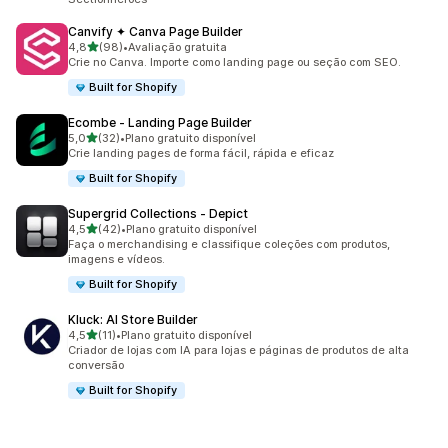
Canvify ✦ Canva Page Builder
de 5 estrelas
4,8
(98)
•
Avaliação gratuita
98 avaliações ao todo
Crie no Canva. Importe como landing page ou seção com SEO.
Built for Shopify
Ecombe ‑ Landing Page Builder
de 5 estrelas
5,0
(32)
•
Plano gratuito disponível
32 avaliações ao todo
Crie landing pages de forma fácil, rápida e eficaz
Built for Shopify
Supergrid Collections ‑ Depict
de 5 estrelas
4,5
(42)
•
Plano gratuito disponível
42 avaliações ao todo
Faça o merchandising e classifique coleções com produtos,
imagens e vídeos.
Built for Shopify
Kluck: AI Store Builder
de 5 estrelas
4,5
(11)
•
Plano gratuito disponível
11 avaliações ao todo
Criador de lojas com IA para lojas e páginas de produtos de alta
conversão
Built for Shopify