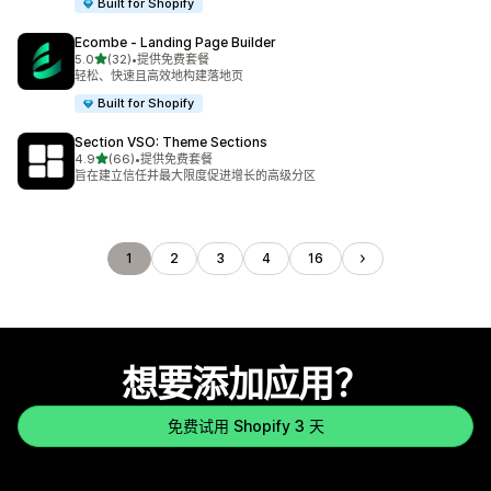
Built for Shopify
Ecombe ‑ Landing Page Builder
星（满分 5 星）
5.0
(32)
•
提供免费套餐
总共 32 条评论
轻松、快速且高效地构建落地页
Built for Shopify
Section VSO: Theme Sections
星（满分 5 星）
4.9
(66)
•
提供免费套餐
总共 66 条评论
旨在建立信任并最大限度促进增长的高级分区
1
2
3
4
16
想要添加应用？
免费试用 Shopify 3 天