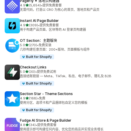
PageFly ✦ 落地页构建器
星（满分 5 星）
4.9
(5,654)
•
提供免费套餐
总共 5654 条评论
无需代码，打造以 CRO 为核心的首页、落地页和产品页
Instant AI Page Builder
星（满分 5 星）
4.9
(309)
•
提供免费套餐
总共 309 条评论
用于构建产品页面、区块等的 AI 登录页构建器
OT Section：主题版块
星（满分 5 星）
5.0
(270)
•
免费安装
总共 270 条评论
几秒构建任意页面：200+版块、页面模板与组件
Built for Shopify
Checkout Links
星（满分 5 星）
5.0
(30)
•
提供免费试用
总共 30 条评论
直接结账链接 — Meta、TikTok、私信、电子邮件、赠礼及 B2B
Built for Shopify
Section Star ‑ Theme Sections
星（满分 5 星）
4.9
(168)
•
免费
总共 168 条评论
使用分区、选项卡和产品捆绑包自定义您的模板
Built for Shopify
Fudge AI Store & Page Builder
星（满分 5 星）
4.8
(34)
•
提供免费套餐
总共 34 条评论
使用提示即可构建任何内容、优化您的商店并实现业务增长