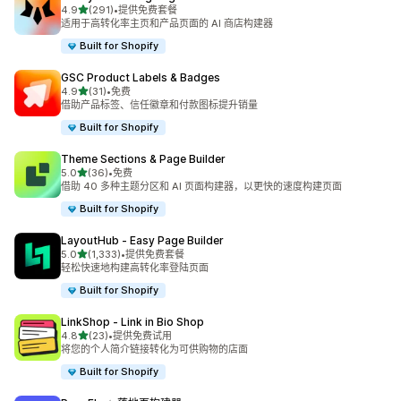
星（满分 5 星）
4.9
(291)
•
提供免费套餐
总共 291 条评论
适用于高转化率主页和产品页面的 AI 商店构建器
Built for Shopify
GSC Product Labels & Badges
星（满分 5 星）
4.9
(31)
•
免费
总共 31 条评论
借助产品标签、信任徽章和付款图标提升销量
Built for Shopify
Theme Sections & Page Builder
星（满分 5 星）
5.0
(36)
•
免费
总共 36 条评论
借助 40 多种主题分区和 AI 页面构建器，以更快的速度构建页面
Built for Shopify
LayoutHub ‑ Easy Page Builder
星（满分 5 星）
5.0
(1,333)
•
提供免费套餐
总共 1333 条评论
轻松快速地构建高转化率登陆页面
Built for Shopify
LinkShop ‑ Link in Bio Shop
星（满分 5 星）
4.8
(23)
•
提供免费试用
总共 23 条评论
将您的个人简介链接转化为可供购物的店面
Built for Shopify