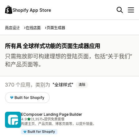
Shopify App Store
商店设计
在线店面
页面生成器
所有具 全球样式功能的页面生成器应用
只需拖放即可构建理想的登陆页面，包括“关于我们”
和产品页面等。
370 个应用，类别为
全球样式
清除
Built for Shopify
EComposer Landing Page Builder
星（满分 5 星）
4.9
(3,357)
•
提供免费套餐
总共 3357 条评论
构建主页、产品页面、博客页面等，以提升销量。
Built for Shopify