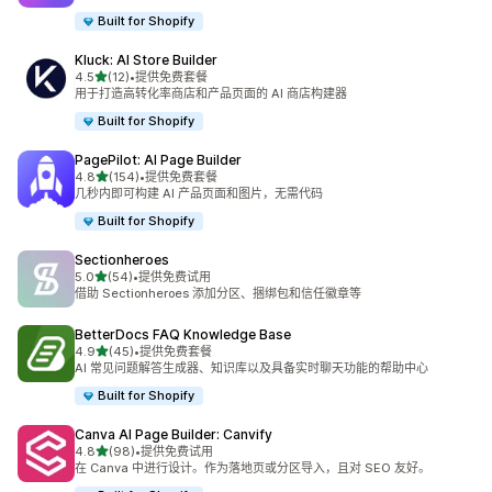
Built for Shopify
Kluck: AI Store Builder
星（满分 5 星）
4.5
(12)
•
提供免费套餐
总共 12 条评论
用于打造高转化率商店和产品页面的 AI 商店构建器
Built for Shopify
PagePilot: AI Page Builder
星（满分 5 星）
4.8
(154)
•
提供免费套餐
总共 154 条评论
几秒内即可构建 AI 产品页面和图片，无需代码
Built for Shopify
Sectionheroes
星（满分 5 星）
5.0
(54)
•
提供免费试用
总共 54 条评论
借助 Sectionheroes 添加分区、捆绑包和信任徽章等
BetterDocs FAQ Knowledge Base
星（满分 5 星）
4.9
(45)
•
提供免费套餐
总共 45 条评论
AI 常见问题解答生成器、知识库以及具备实时聊天功能的帮助中心
Built for Shopify
Canva AI Page Builder: Canvify
星（满分 5 星）
4.8
(98)
•
提供免费试用
总共 98 条评论
在 Canva 中进行设计。作为落地页或分区导入，且对 SEO 友好。