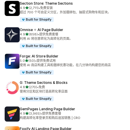
Section Store: Theme Sections
星（满分 5 星）
4.9
(2,711)
•
免费安装
总共 2711 条评论
超过 700 个可自定义分区，外加捆绑包、抽屉式购物车和区块。
Built for Shopify
Omnise ✧ AI Page Builder
星（满分 5 星）
4.9
(858)
•
提供免费套餐
总共 858 条评论
利用 AI 将创意转化为高转化的页面。
Built for Shopify
Forge: AI Store Builder
星（满分 5 星）
5.0
(50)
•
提供免费试用
总共 50 条评论
使用 AI 商店构建工具和捆绑优惠功能，在几分钟内构建您的商店
Built for Shopify
G: Theme Sections & Blocks
星（满分 5 星）
4.8
(270)
•
免费
总共 270 条评论
使用分区和区块打造高转化率店面
Built for Shopify
GemPages Landing Page Builder
星（满分 5 星）
4.9
(3,965)
•
提供免费套餐
总共 3965 条评论
构建高转化率登录页和购后追加销售 | CRO
Foxify AI Landing Page Builder