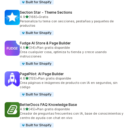
Built for Shopify
Section Star ‑ Theme Sections
de 5 estrellas
4.9
(168)
•
Gratis
168 reseñas en total
Personaliza tu tema con secciones, pestañas y paquetes de
productos
Built for Shopify
Fudge AI Store & Page Builder
de 5 estrellas
4.8
(34)
•
Plan gratis disponible
34 reseñas en total
Crea cualquier cosa, optimiza tu tienda y crece usando
instrucciones
Built for Shopify
PagePilot: AI Page Builder
de 5 estrellas
4.8
(155)
•
Plan gratis disponible
155 reseñas en total
Crea páginas e imágenes de producto con IA en segundos, sin
código
Built for Shopify
BetterDocs FAQ Knowledge Base
de 5 estrellas
4.9
(45)
•
Plan gratis disponible
45 reseñas en total
Creador de preguntas frecuentes con IA, base de conocimientos y
centro de ayuda con chat en vivo
Built for Shopify