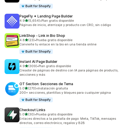
Built for Shopify
PageFly ✦ Landing Page Builder
de 5 estrellas
4.9
(5,654)
•
Plan gratis disponible
5654 reseñas en total
Páginas de inicio, aterrizaje y producto con CRO, sin código
LinkShop ‑ Link in Bio Shop
de 5 estrellas
4.8
(23)
•
Prueba gratis disponible
23 reseñas en total
Convierte tu enlace en la bio en una tienda online
Built for Shopify
Instant AI Page Builder
de 5 estrellas
4.9
(309)
•
Plan gratis disponible
309 reseñas en total
Creador de páginas de destino con IA para páginas de producto,
secciones y más
OT Section: Secciones de Tema
de 5 estrellas
5.0
(270)
•
Instalación gratuita
270 reseñas en total
200+ secciones, plantillas y bloques para cualquier página
Built for Shopify
Checkout Links
de 5 estrellas
5.0
(30)
•
Prueba gratis disponible
30 reseñas en total
Enlaces directos a la pantalla de pago: Meta, TikTok, mensajes
directos, correo electrónico, regalos y B2B