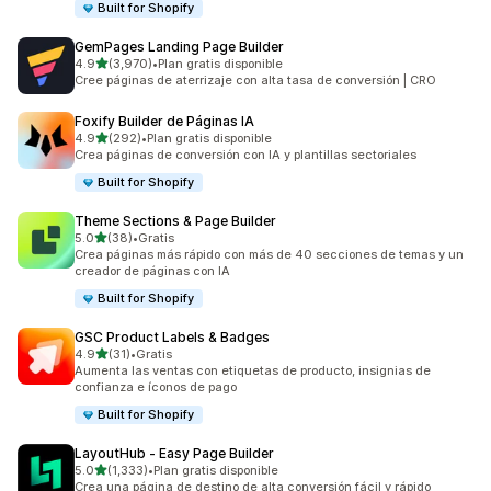
Built for Shopify
GemPages Landing Page Builder
de 5 estrellas
4.9
(3,970)
•
Plan gratis disponible
3970 reseñas en total
Cree páginas de aterrizaje con alta tasa de conversión | CRO
Foxify Builder de Páginas IA
de 5 estrellas
4.9
(292)
•
Plan gratis disponible
292 reseñas en total
Crea páginas de conversión con IA y plantillas sectoriales
Built for Shopify
Theme Sections & Page Builder
de 5 estrellas
5.0
(38)
•
Gratis
38 reseñas en total
Crea páginas más rápido con más de 40 secciones de temas y un
creador de páginas con IA
Built for Shopify
GSC Product Labels & Badges
de 5 estrellas
4.9
(31)
•
Gratis
31 reseñas en total
Aumenta las ventas con etiquetas de producto, insignias de
confianza e íconos de pago
Built for Shopify
LayoutHub ‑ Easy Page Builder
de 5 estrellas
5.0
(1,333)
•
Plan gratis disponible
1333 reseñas en total
Crea una página de destino de alta conversión fácil y rápido