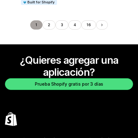
Built for Shopify
1
2
3
4
16
¿Quieres agregar una
aplicación?
Prueba Shopify gratis por 3 días