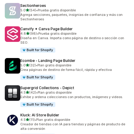
Sectionheroes
de 5 estrellas
5.0
(54)
•
Prueba gratis disponible
54 reseñas en total
Agrega secciones, paquetes, insignias de confianza y más con
Sectionheroes
Canvify ✦ Canva Page Builder
de 5 estrellas
4.8
(98)
•
Prueba gratis disponible
98 reseñas en total
Diseña en Canva. Importa como página de destino o sección con
SEO.
Built for Shopify
Ecombe ‑ Landing Page Builder
de 5 estrellas
5.0
(32)
•
Plan gratis disponible
32 reseñas en total
Crea páginas de destino de forma fácil, rápida y efectiva
Built for Shopify
Supergrid Collections ‑ Depict
de 5 estrellas
4.5
(42)
•
Plan gratis disponible
42 reseñas en total
Exhibe y ordena colecciones con productos, imágenes y videos.
Built for Shopify
Kluck: AI Store Builder
de 5 estrellas
4.5
(11)
•
Plan gratis disponible
11 reseñas en total
Creador de tiendas con IA para tiendas y páginas de producto de
alta conversión