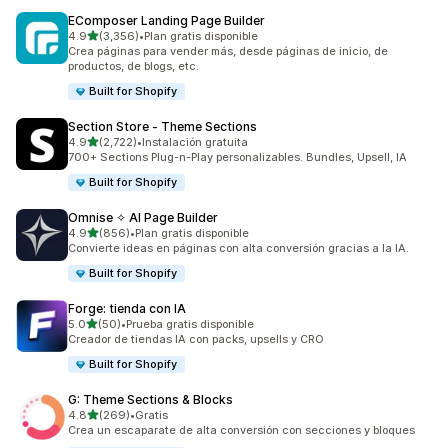
EComposer Landing Page Builder
de 5 estrellas
4.9
(3,356)
•
Plan gratis disponible
3356 reseñas en total
Crea páginas para vender más, desde páginas de inicio, de
productos, de blogs, etc.
Built for Shopify
Section Store ‑ Theme Sections
de 5 estrellas
4.9
(2,722)
•
Instalación gratuita
2722 reseñas en total
700+ Sections Plug-n-Play personalizables. Bundles, Upsell, IA
Built for Shopify
Omnise ✧ AI Page Builder
de 5 estrellas
4.9
(856)
•
Plan gratis disponible
856 reseñas en total
Convierte ideas en páginas con alta conversión gracias a la IA.
Built for Shopify
Forge: tienda con IA
de 5 estrellas
5.0
(50)
•
Prueba gratis disponible
50 reseñas en total
Creador de tiendas IA con packs, upsells y CRO
Built for Shopify
G: Theme Sections & Blocks
de 5 estrellas
4.8
(269)
•
Gratis
269 reseñas en total
Crea un escaparate de alta conversión con secciones y bloques