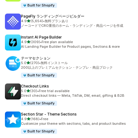
Built for Shopify
PageFly ランディングページビルダー
5つ星中
4.9
(5,654)
•
無料プランあり
合計レビュー数：5654件
ノーコードでCRO重視のホーム・ランディング・商品ページを作成
Instant AI Page Builder
5つ星中
4.9
(309)
•
Free plan available
合計レビュー数：309件
AI Landing Page Builder for Product pages, Sections & more
テーマセクション
5つ星中
5.0
(270)
•
無料インストール
合計レビュー数：270件
200以上のプレミアムセクション・テンプレ・商品ブロック
Built for Shopify
Checkout Links
5つ星中
5.0
(30)
•
Free trial available
合計レビュー数：30件
Direct checkout links — Meta, TikTok, DM, email, gifting & B2B
Built for Shopify
Section Star ‑ Theme Sections
5つ星中
4.9
(168)
•
Free
合計レビュー数：168件
Customize your theme with sections, tabs, and product bundles
Built for Shopify