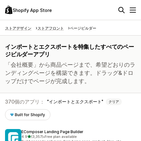
Shopify App Store
ストアデザイン
ストアフロント
ページビルダー
インポートとエクスポートを特集したすべてのペー
ジビルダーアプリ
「会社概要」から商品ページまで、希望どおりのラ
ンディングページを構築できます。ドラッグ&ドロ
ップだけでページが完成します。
370個のアプリ：
インポートとエクスポート
クリア
Built for Shopify
EComposer Landing Page Builder
5つ星中
4.9
(3,357)
•
Free plan available
合計レビュー数：3357件