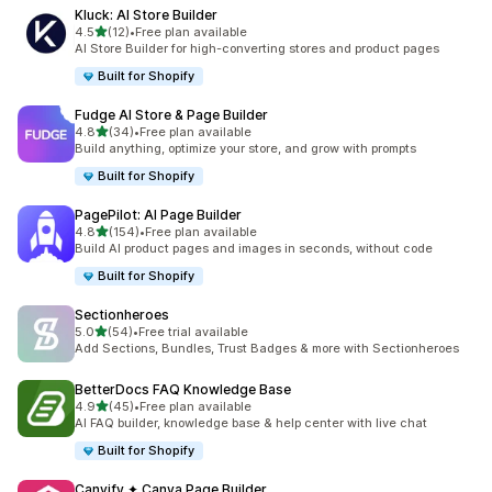
Kluck: AI Store Builder
5つ星中
4.5
(12)
•
Free plan available
合計レビュー数：12件
AI Store Builder for high-converting stores and product pages
Built for Shopify
Fudge AI Store & Page Builder
5つ星中
4.8
(34)
•
Free plan available
合計レビュー数：34件
Build anything, optimize your store, and grow with prompts
Built for Shopify
PagePilot: AI Page Builder
5つ星中
4.8
(154)
•
Free plan available
合計レビュー数：154件
Build AI product pages and images in seconds, without code
Built for Shopify
Sectionheroes
5つ星中
5.0
(54)
•
Free trial available
合計レビュー数：54件
Add Sections, Bundles, Trust Badges & more with Sectionheroes
BetterDocs FAQ Knowledge Base
5つ星中
4.9
(45)
•
Free plan available
合計レビュー数：45件
AI FAQ builder, knowledge base & help center with live chat
Built for Shopify
Canvify ✦ Canva Page Builder