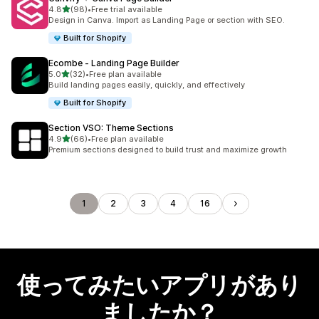
5つ星中
4.8
(98)
•
Free trial available
合計レビュー数：98件
Design in Canva. Import as Landing Page or section with SEO.
Built for Shopify
Ecombe ‑ Landing Page Builder
5つ星中
5.0
(32)
•
Free plan available
合計レビュー数：32件
Build landing pages easily, quickly, and effectively
Built for Shopify
Section VSO: Theme Sections
5つ星中
4.9
(66)
•
Free plan available
合計レビュー数：66件
Premium sections designed to build trust and maximize growth
1
2
3
4
16
使ってみたいアプリがあり
ましたか？