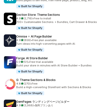
Build pages to sell more, from home page, product, blog, etc.
Built for Shopify
Section Store: Theme Sections
5つ星中
4.9
(2,716)
•
Free to install
合計レビュー数：2716件
700+ Customisable Sections. + Bundles, Cart Drawer & Blocks
Built for Shopify
Omnise ✧ AI Page Builder
5つ星中
4.9
(858)
•
Free plan available
合計レビュー数：858件
Turn ideas into high-converting pages with AI.
Built for Shopify
Forge: AI Store Builder
5つ星中
5.0
(51)
•
Free trial available
合計レビュー数：51件
Build your store in minutes with AI Store Builder + Bundles
Built for Shopify
G: Theme Sections & Blocks
5つ星中
4.8
(270)
•
Free
合計レビュー数：270件
Build a High-converting Storefront with Sections & Blocks
Built for Shopify
GemPages ランディングページビルダー
5つ星中
4.9
(3,968)
•
無料プランあり
合計レビュー数：3968件