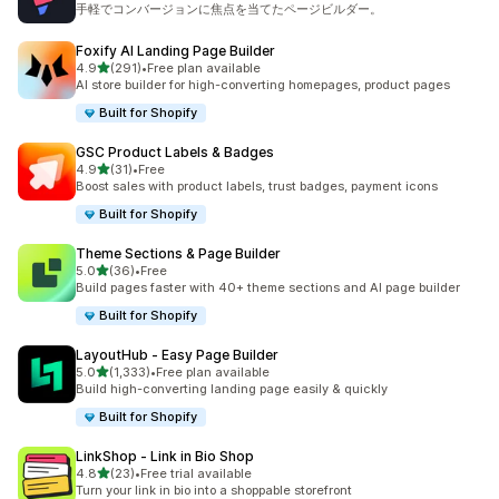
手軽でコンバージョンに焦点を当てたページビルダー。
Foxify AI Landing Page Builder
5つ星中
4.9
(291)
•
Free plan available
合計レビュー数：291件
AI store builder for high-converting homepages, product pages
Built for Shopify
GSC Product Labels & Badges
5つ星中
4.9
(31)
•
Free
合計レビュー数：31件
Boost sales with product labels, trust badges, payment icons
Built for Shopify
Theme Sections & Page Builder
5つ星中
5.0
(36)
•
Free
合計レビュー数：36件
Build pages faster with 40+ theme sections and AI page builder
Built for Shopify
LayoutHub ‑ Easy Page Builder
5つ星中
5.0
(1,333)
•
Free plan available
合計レビュー数：1333件
Build high-converting landing page easily & quickly
Built for Shopify
LinkShop ‑ Link in Bio Shop
5つ星中
4.8
(23)
•
Free trial available
合計レビュー数：23件
Turn your link in bio into a shoppable storefront