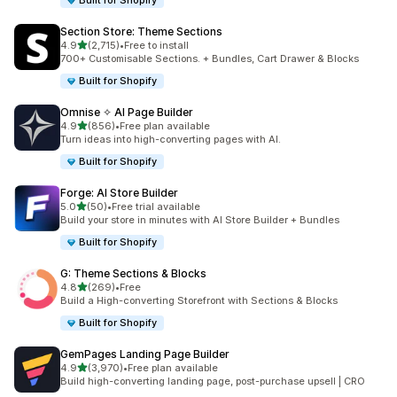
Built for Shopify
Section Store: Theme Sections
별 5개 중
4.9
(2,715)
•
Free to install
총 리뷰 2715개
700+ Customisable Sections. + Bundles, Cart Drawer & Blocks
Built for Shopify
Omnise ✧ AI Page Builder
별 5개 중
4.9
(856)
•
Free plan available
총 리뷰 856개
Turn ideas into high-converting pages with AI.
Built for Shopify
Forge: AI Store Builder
별 5개 중
5.0
(50)
•
Free trial available
총 리뷰 50개
Build your store in minutes with AI Store Builder + Bundles
Built for Shopify
G: Theme Sections & Blocks
별 5개 중
4.8
(269)
•
Free
총 리뷰 269개
Build a High-converting Storefront with Sections & Blocks
Built for Shopify
GemPages Landing Page Builder
별 5개 중
4.9
(3,970)
•
Free plan available
총 리뷰 3970개
Build high-converting landing page, post-purchase upsell | CRO