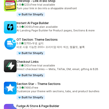
LinkShop ‑ Link in Bio Shop
별 5개 중
4.8
(23)
•
Free trial available
총 리뷰 23개
Turn your link in bio into a shoppable storefront
Built for Shopify
Instant AI Page Builder
별 5개 중
4.9
(309)
•
Free plan available
총 리뷰 309개
AI Landing Page Builder for Product pages, Sections & more
OT Section: Theme Sections
별 5개 중
5.0
(270)
•
무료 설치
총 리뷰 270개
바로 사용 가능한 200+ 프리미엄 테마 섹션, 템플릿, 블록
Built for Shopify
Checkout Links
별 5개 중
5.0
(30)
•
Free trial available
총 리뷰 30개
Direct checkout links — Meta, TikTok, DM, email, gifting & B2B
Built for Shopify
Section Star ‑ Theme Sections
별 5개 중
4.9
(168)
•
Free
총 리뷰 168개
Customize your theme with sections, tabs, and product bundles
Built for Shopify
Fudge AI Store & Page Builder