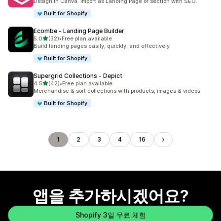
Design in Canva. Import as Landing Page or section with SEO.
Built for Shopify
Ecombe ‑ Landing Page Builder
별 5개 중
5.0
(32)
•
Free plan available
총 리뷰 32개
Build landing pages easily, quickly, and effectively
Built for Shopify
Supergrid Collections ‑ Depict
별 5개 중
4.5
(42)
•
Free plan available
총 리뷰 42개
Merchandise & sort collections with products, images & videos.
Built for Shopify
1
2
3
4
16
앱을 추가하시겠어요?
Shopify 3일 무료 체험