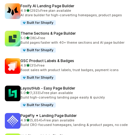
Foxify AI Landing Page Builder
별 5개 중
4.9
(292)
•
Free plan available
총 리뷰 292개
AI store builder for high-converting homepages, product pages
Built for Shopify
Theme Sections & Page Builder
별 5개 중
5.0
(38)
•
Free
총 리뷰 38개
Build pages faster with 40+ theme sections and AI page builder
Built for Shopify
GSC Product Labels & Badges
별 5개 중
4.9
(31)
•
Free
총 리뷰 31개
Boost sales with product labels, trust badges, payment icons
Built for Shopify
LayoutHub ‑ Easy Page Builder
별 5개 중
5.0
(1,333)
•
Free plan available
총 리뷰 1333개
Build high-converting landing page easily & quickly
Built for Shopify
PageFly ✦ Landing Page Builder
별 5개 중
4.9
(5,654)
•
Free plan available
총 리뷰 5654개
Build CRO-focused homepages, landing & product pages, no code