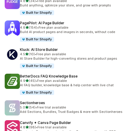
별 5개 중
4.8
(34)
•
Free plan available
총 리뷰 34개
Build anything, optimize your store, and grow with prompts
Built for Shopify
PagePilot: AI Page Builder
별 5개 중
4.8
(154)
•
Free plan available
총 리뷰 154개
Build AI product pages and images in seconds, without code
Built for Shopify
Kluck: AI Store Builder
별 5개 중
4.5
(10)
•
Free plan available
총 리뷰 10개
AI Store Builder for high-converting stores and product pages
Built for Shopify
BetterDocs FAQ Knowledge Base
별 5개 중
4.9
(45)
•
Free plan available
총 리뷰 45개
AI FAQ builder, knowledge base & help center with live chat
Built for Shopify
Sectionheroes
별 5개 중
5.0
(54)
•
Free trial available
총 리뷰 54개
Add Sections, Bundles, Trust Badges & more with Sectionheroes
Canvify ✦ Canva Page Builder
별 5개 중
4.8
(98)
•
Free trial available
총 리뷰 98개