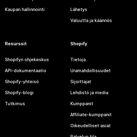
Kaupan hallinnointi
Lähetys
Valuutta ja käännös
Resurssit
Shopify
Shopifyn ohjekeskus
Tietoja
API-dokumentaatio
Uramahdollisuudet
Shopify-yhteisö
Sijoittajat
Shopify-blogi
Lehdistö ja media
Tutkimus
Kumppanit
Affiliate-kumppanit
Oikeudelliset asiat
Palvelun tila