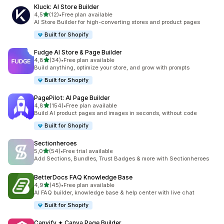
Kluck: AI Store Builder
/ 5 tähteä
4,5
(12)
•
Free plan available
12 arvostelua yhteensä
AI Store Builder for high-converting stores and product pages
Built for Shopify
Fudge AI Store & Page Builder
/ 5 tähteä
4,8
(34)
•
Free plan available
34 arvostelua yhteensä
Build anything, optimize your store, and grow with prompts
Built for Shopify
PagePilot: AI Page Builder
/ 5 tähteä
4,8
(154)
•
Free plan available
154 arvostelua yhteensä
Build AI product pages and images in seconds, without code
Built for Shopify
Sectionheroes
/ 5 tähteä
5,0
(54)
•
Free trial available
54 arvostelua yhteensä
Add Sections, Bundles, Trust Badges & more with Sectionheroes
BetterDocs FAQ Knowledge Base
/ 5 tähteä
4,9
(45)
•
Free plan available
45 arvostelua yhteensä
AI FAQ builder, knowledge base & help center with live chat
Built for Shopify
Canvify ✦ Canva Page Builder