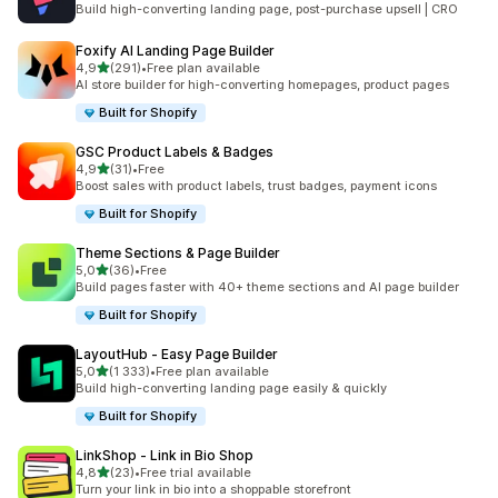
Build high-converting landing page, post-purchase upsell | CRO
Foxify AI Landing Page Builder
/ 5 tähteä
4,9
(291)
•
Free plan available
291 arvostelua yhteensä
AI store builder for high-converting homepages, product pages
Built for Shopify
GSC Product Labels & Badges
/ 5 tähteä
4,9
(31)
•
Free
31 arvostelua yhteensä
Boost sales with product labels, trust badges, payment icons
Built for Shopify
Theme Sections & Page Builder
/ 5 tähteä
5,0
(36)
•
Free
36 arvostelua yhteensä
Build pages faster with 40+ theme sections and AI page builder
Built for Shopify
LayoutHub ‑ Easy Page Builder
/ 5 tähteä
5,0
(1 333)
•
Free plan available
1333 arvostelua yhteensä
Build high-converting landing page easily & quickly
Built for Shopify
LinkShop ‑ Link in Bio Shop
/ 5 tähteä
4,8
(23)
•
Free trial available
23 arvostelua yhteensä
Turn your link in bio into a shoppable storefront