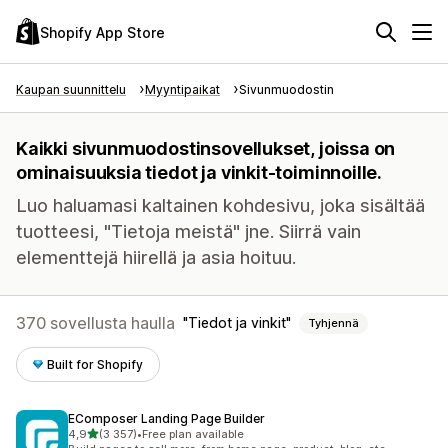
Shopify App Store
Kaupan suunnittelu
Myyntipaikat
Sivunmuodostin
Kaikki sivunmuodostinsovellukset, joissa on
ominaisuuksia tiedot ja vinkit-toiminnoille.
Luo haluamasi kaltainen kohdesivu, joka sisältää
tuotteesi, "Tietoja meistä" jne. Siirrä vain
elementtejä hiirellä ja asia hoituu.
370 sovellusta haulla
Tiedot ja vinkit
Tyhjennä
Built for Shopify
EComposer Landing Page Builder
/ 5 tähteä
4,9
(3 357)
•
Free plan available
3357 arvostelua yhteensä