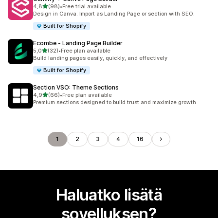
/ 5 tähteä
4,8
(98)
•
Free trial available
98 arvostelua yhteensä
Design in Canva. Import as Landing Page or section with SEO.
Built for Shopify
Ecombe ‑ Landing Page Builder
/ 5 tähteä
5,0
(32)
•
Free plan available
32 arvostelua yhteensä
Build landing pages easily, quickly, and effectively
Built for Shopify
Section VSO: Theme Sections
/ 5 tähteä
4,9
(66)
•
Free plan available
66 arvostelua yhteensä
Premium sections designed to build trust and maximize growth
1
2
3
4
16
Haluatko lisätä
sovelluksen?