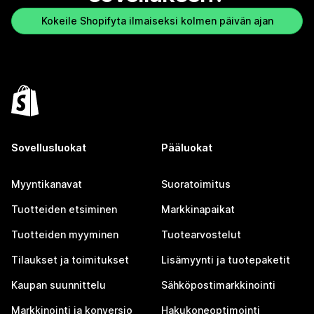
Kokeile Shopifyta ilmaiseksi kolmen päivän ajan
Sovellusluokat
Pääluokat
Myyntikanavat
Suoratoimitus
Tuotteiden etsiminen
Markkinapaikat
Tuotteiden myyminen
Tuotearvostelut
Tilaukset ja toimitukset
Lisämyynti ja tuotepaketit
Kaupan suunnittelu
Sähköpostimarkkinointi
Markkinointi ja konversio
Hakukoneoptimointi