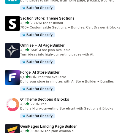
Build pages to sell more, from home page, product, blog, etc.
Built for Shopify
Section Store: Theme Sections
/ 5 tähteä
4,9
(2 717)
•
Free to install
2717 arvostelua yhteensä
700+ Customisable Sections. + Bundles, Cart Drawer & Blocks
Built for Shopify
Omnise ✧ AI Page Builder
/ 5 tähteä
4,9
(858)
•
Free plan available
858 arvostelua yhteensä
Turn ideas into high-converting pages with AI.
Built for Shopify
Forge: AI Store Builder
/ 5 tähteä
5,0
(51)
•
Free trial available
51 arvostelua yhteensä
Build your store in minutes with AI Store Builder + Bundles
Built for Shopify
G: Theme Sections & Blocks
/ 5 tähteä
4,8
(270)
•
Free
270 arvostelua yhteensä
Build a High-converting Storefront with Sections & Blocks
Built for Shopify
GemPages Landing Page Builder
/ 5 tähteä
4,9
(3 969)
•
Free plan available
3969 arvostelua yhteensä