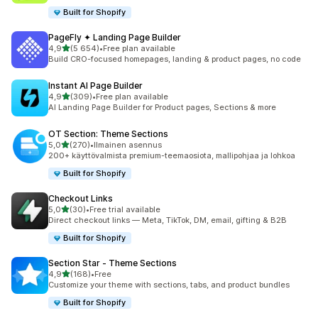
Built for Shopify
PageFly ✦ Landing Page Builder
/ 5 tähteä
4,9
(5 654)
•
Free plan available
5654 arvostelua yhteensä
Build CRO-focused homepages, landing & product pages, no code
Instant AI Page Builder
/ 5 tähteä
4,9
(309)
•
Free plan available
309 arvostelua yhteensä
AI Landing Page Builder for Product pages, Sections & more
OT Section: Theme Sections
/ 5 tähteä
5,0
(270)
•
Ilmainen asennus
270 arvostelua yhteensä
200+ käyttövalmista premium-teemaosiota, mallipohjaa ja lohkoa
Built for Shopify
Checkout Links
/ 5 tähteä
5,0
(30)
•
Free trial available
30 arvostelua yhteensä
Direct checkout links — Meta, TikTok, DM, email, gifting & B2B
Built for Shopify
Section Star ‑ Theme Sections
/ 5 tähteä
4,9
(168)
•
Free
168 arvostelua yhteensä
Customize your theme with sections, tabs, and product bundles
Built for Shopify