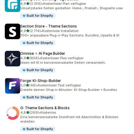
von 5 Sternen
4,9
(3.356)
•
Kostenloser Plan verfügbar
3356 Rezensionen insgesamt
Umsatzstarke Seiten gestalten: Home-, Produkt-, Blogseite usw.
Built for Shopify
Section Store ‑ Theme Sections
von 5 Sternen
4,9
(2.714)
•
Kostenlose Installation
2714 Rezensionen insgesamt
700+ anpassbare Plug-n-Play Sections. Bundles, Upsells & KI
Built for Shopify
Omnise ✧ AI Page Builder
von 5 Sternen
4,9
(856)
•
Kostenloser Plan verfügbar
856 Rezensionen insgesamt
Ideen mit KI in konversionsstarke Seiten verwandeln.
Built for Shopify
Forge: KI‑Shop‑Builder
von 5 Sternen
5,0
(48)
•
Kostenloser Test verfügbar
48 Rezensionen insgesamt
Erstelle deinen Shop in Minuten: KI-Shop-Builder + Bundles
Built for Shopify
G: Theme Sections & Blocks
von 5 Sternen
4,8
(269)
•
Kostenlos
269 Rezensionen insgesamt
Eine konversionsstarke Storefront mit Abschnitten & Blöcken
erstellen
Built for Shopify