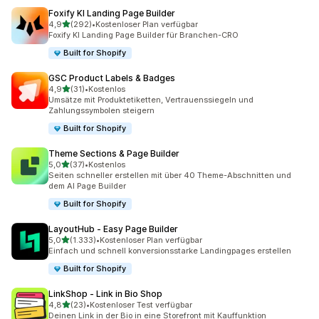
Foxify KI Landing Page Builder
von 5 Sternen
4,9
(292)
•
Kostenloser Plan verfügbar
292 Rezensionen insgesamt
Foxify KI Landing Page Builder für Branchen-CRO
Built for Shopify
GSC Product Labels & Badges
von 5 Sternen
4,9
(31)
•
Kostenlos
31 Rezensionen insgesamt
Umsätze mit Produktetiketten, Vertrauenssiegeln und
Zahlungssymbolen steigern
Built for Shopify
Theme Sections & Page Builder
von 5 Sternen
5,0
(37)
•
Kostenlos
37 Rezensionen insgesamt
Seiten schneller erstellen mit über 40 Theme-Abschnitten und
dem AI Page Builder
Built for Shopify
LayoutHub ‑ Easy Page Builder
von 5 Sternen
5,0
(1.333)
•
Kostenloser Plan verfügbar
1333 Rezensionen insgesamt
Einfach und schnell konversionsstarke Landingpages erstellen
Built for Shopify
LinkShop ‑ Link in Bio Shop
von 5 Sternen
4,8
(23)
•
Kostenloser Test verfügbar
23 Rezensionen insgesamt
Deinen Link in der Bio in eine Storefront mit Kauffunktion