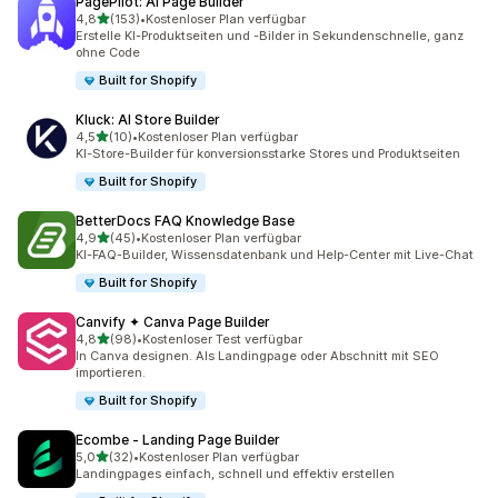
PagePilot: AI Page Builder
von 5 Sternen
4,8
(153)
•
Kostenloser Plan verfügbar
153 Rezensionen insgesamt
Erstelle KI-Produktseiten und -Bilder in Sekundenschnelle, ganz
ohne Code
Built for Shopify
Kluck: AI Store Builder
von 5 Sternen
4,5
(10)
•
Kostenloser Plan verfügbar
10 Rezensionen insgesamt
KI-Store-Builder für konversionsstarke Stores und Produktseiten
Built for Shopify
BetterDocs FAQ Knowledge Base
von 5 Sternen
4,9
(45)
•
Kostenloser Plan verfügbar
45 Rezensionen insgesamt
KI-FAQ-Builder, Wissensdatenbank und Help-Center mit Live-Chat
Built for Shopify
Canvify ✦ Canva Page Builder
von 5 Sternen
4,8
(98)
•
Kostenloser Test verfügbar
98 Rezensionen insgesamt
In Canva designen. Als Landingpage oder Abschnitt mit SEO
importieren.
Built for Shopify
Ecombe ‑ Landing Page Builder
von 5 Sternen
5,0
(32)
•
Kostenloser Plan verfügbar
32 Rezensionen insgesamt
Landingpages einfach, schnell und effektiv erstellen