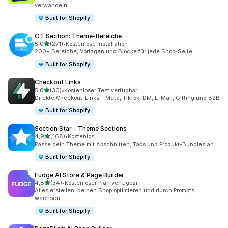
verwandeln
Built for Shopify
OT Section: Theme‑Bereiche
von 5 Sternen
5,0
(271)
•
Kostenlose Installation
271 Rezensionen insgesamt
200+ Bereiche, Vorlagen und Blöcke für jede Shop-Seite
Built for Shopify
Checkout Links
von 5 Sternen
5,0
(30)
•
Kostenloser Test verfügbar
30 Rezensionen insgesamt
Direkte Checkout-Links – Meta, TikTok, DM, E-Mail, Gifting und B2B
Built for Shopify
Section Star ‑ Theme Sections
von 5 Sternen
4,9
(168)
•
Kostenlos
168 Rezensionen insgesamt
Passe dein Theme mit Abschnitten, Tabs und Produkt-Bundles an
Built for Shopify
Fudge AI Store & Page Builder
von 5 Sternen
4,8
(34)
•
Kostenloser Plan verfügbar
34 Rezensionen insgesamt
Alles erstellen, deinen Shop optimieren und durch Prompts
wachsen
Built for Shopify