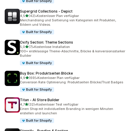
Built for Shopify
Supergrid Collections ‑ Depict
von 5 Sternen
4,5
(42)
•
Kostenloser Plan verfügbar
42 Rezensionen insgesamt
Merchandising und Sortierung von Kategorien mit Produkten,
Bildern und Videos.
Built for Shopify
Oxify Section: Theme Sections
von 5 Sternen
5,0
(7)
•
Kostenlose Installation
7 Rezensionen insgesamt
100+ erstklassige Theme-Abschnitte, Blöcke & konversionsstarker
Builder
Built for Shopify
Buy Box: Produktseiten Blöcke
von 5 Sternen
4,9
(69)
•
Kostenloser Plan verfügbar
69 Rezensionen insgesamt
Conversion Rate Optimierung: Produktseiten Blöcke/Trust Badges
Built for Shopify
Titan ‑ AI Store Builder
von 5 Sternen
4,7
(32)
•
Kostenloser Test verfügbar
32 Rezensionen insgesamt
Einen Shop mit individuellem Branding in wenigen Minuten
erstellen und launchen
Built for Shopify
Sternify ‑ Bundles & Section