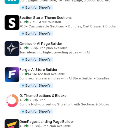
Build pages to sell more, from home page, product, blog, etc.
Built for Shopify
Section Store: Theme Sections
5 yıldız üzerinden
4,9
(2.715)
•
Free to install
toplam 2715 değerlendirme
700+ Customisable Sections. + Bundles, Cart Drawer & Blocks
Built for Shopify
Omnise ✧ AI Page Builder
5 yıldız üzerinden
4,9
(856)
•
Free plan available
toplam 856 değerlendirme
Turn ideas into high-converting pages with AI.
Built for Shopify
Forge: AI Store Builder
5 yıldız üzerinden
5,0
(48)
•
Free trial available
toplam 48 değerlendirme
Build your store in minutes with AI Store Builder + Bundles
Built for Shopify
G: Theme Sections & Blocks
5 yıldız üzerinden
4,8
(269)
•
Free
toplam 269 değerlendirme
Build a High-converting Storefront with Sections & Blocks
Built for Shopify
GemPages Landing Page Builder
5 yıldız üzerinden
4,9
(3.969)
•
Free plan available
toplam 3969 değerlendirme