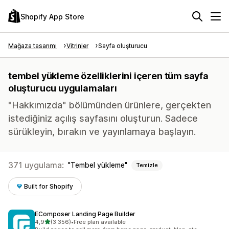
Shopify App Store
Mağaza tasarımı
Vitrinler
Sayfa oluşturucu
tembel yükleme özelliklerini içeren tüm sayfa
oluşturucu uygulamaları
"Hakkımızda" bölümünden ürünlere, gerçekten
istediğiniz açılış sayfasını oluşturun. Sadece
sürükleyin, bırakın ve yayınlamaya başlayın.
371 uygulama:
Tembel yükleme
Temizle
Built for Shopify
EComposer Landing Page Builder
5 yıldız üzerinden
4,9
(3.356)
•
Free plan available
toplam 3356 değerlendirme