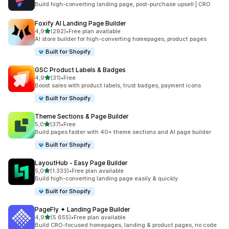
Build high-converting landing page, post-purchase upsell | CRO
Foxify AI Landing Page Builder
5 yıldız üzerinden
4,9
(292)
•
Free plan available
toplam 292 değerlendirme
AI store builder for high-converting homepages, product pages
Built for Shopify
GSC Product Labels & Badges
5 yıldız üzerinden
4,9
(31)
•
Free
toplam 31 değerlendirme
Boost sales with product labels, trust badges, payment icons
Built for Shopify
Theme Sections & Page Builder
5 yıldız üzerinden
5,0
(37)
•
Free
toplam 37 değerlendirme
Build pages faster with 40+ theme sections and AI page builder
Built for Shopify
LayoutHub ‑ Easy Page Builder
5 yıldız üzerinden
5,0
(1.333)
•
Free plan available
toplam 1333 değerlendirme
Build high-converting landing page easily & quickly
Built for Shopify
PageFly ✦ Landing Page Builder
5 yıldız üzerinden
4,9
(5.655)
•
Free plan available
toplam 5655 değerlendirme
Build CRO-focused homepages, landing & product pages, no code