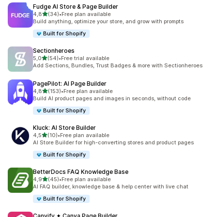
Fudge AI Store & Page Builder
5 yıldız üzerinden
4,8
(34)
•
Free plan available
toplam 34 değerlendirme
Build anything, optimize your store, and grow with prompts
Built for Shopify
Sectionheroes
5 yıldız üzerinden
5,0
(54)
•
Free trial available
toplam 54 değerlendirme
Add Sections, Bundles, Trust Badges & more with Sectionheroes
PagePilot: AI Page Builder
5 yıldız üzerinden
4,8
(153)
•
Free plan available
toplam 153 değerlendirme
Build AI product pages and images in seconds, without code
Built for Shopify
Kluck: AI Store Builder
5 yıldız üzerinden
4,5
(10)
•
Free plan available
toplam 10 değerlendirme
AI Store Builder for high-converting stores and product pages
Built for Shopify
BetterDocs FAQ Knowledge Base
5 yıldız üzerinden
4,9
(45)
•
Free plan available
toplam 45 değerlendirme
AI FAQ builder, knowledge base & help center with live chat
Built for Shopify
Canvify ✦ Canva Page Builder