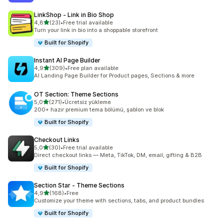
LinkShop ‑ Link in Bio Shop
5 yıldız üzerinden
4,8
(23)
•
Free trial available
toplam 23 değerlendirme
Turn your link in bio into a shoppable storefront
Built for Shopify
Instant AI Page Builder
5 yıldız üzerinden
4,9
(309)
•
Free plan available
toplam 309 değerlendirme
AI Landing Page Builder for Product pages, Sections & more
OT Section: Theme Sections
5 yıldız üzerinden
5,0
(271)
•
Ücretsiz yükleme
toplam 271 değerlendirme
200+ hazır premium tema bölümü, şablon ve blok
Built for Shopify
Checkout Links
5 yıldız üzerinden
5,0
(30)
•
Free trial available
toplam 30 değerlendirme
Direct checkout links — Meta, TikTok, DM, email, gifting & B2B
Built for Shopify
Section Star ‑ Theme Sections
5 yıldız üzerinden
4,9
(168)
•
Free
toplam 168 değerlendirme
Customize your theme with sections, tabs, and product bundles
Built for Shopify