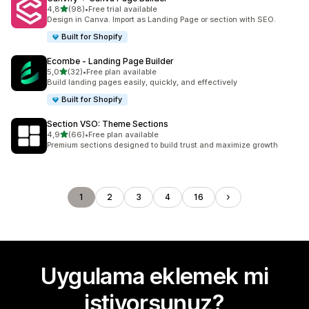
5 yıldız üzerinden
4,8
(98)
•
Free trial available
toplam 98 değerlendirme
Design in Canva. Import as Landing Page or section with SEO.
Built for Shopify
Ecombe ‑ Landing Page Builder
5 yıldız üzerinden
5,0
(32)
•
Free plan available
toplam 32 değerlendirme
Build landing pages easily, quickly, and effectively
Built for Shopify
Section VSO: Theme Sections
5 yıldız üzerinden
4,9
(66)
•
Free plan available
toplam 66 değerlendirme
Premium sections designed to build trust and maximize growth
1
2
3
4
16
Uygulama eklemek mi
istiyorsunuz?