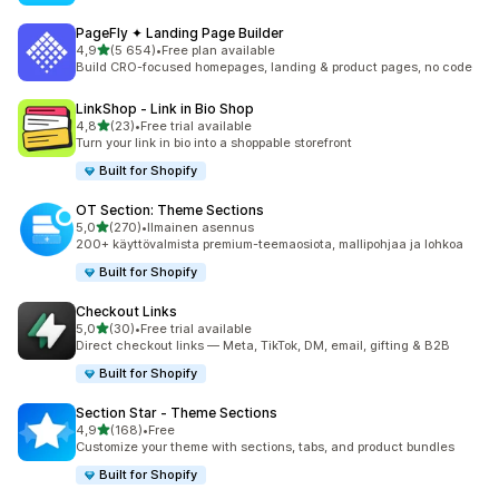
PageFly ✦ Landing Page Builder
/ 5 tähteä
4,9
(5 654)
•
Free plan available
5654 arvostelua yhteensä
Build CRO-focused homepages, landing & product pages, no code
LinkShop ‑ Link in Bio Shop
/ 5 tähteä
4,8
(23)
•
Free trial available
23 arvostelua yhteensä
Turn your link in bio into a shoppable storefront
Built for Shopify
OT Section: Theme Sections
/ 5 tähteä
5,0
(270)
•
Ilmainen asennus
270 arvostelua yhteensä
200+ käyttövalmista premium-teemaosiota, mallipohjaa ja lohkoa
Built for Shopify
Checkout Links
/ 5 tähteä
5,0
(30)
•
Free trial available
30 arvostelua yhteensä
Direct checkout links — Meta, TikTok, DM, email, gifting & B2B
Built for Shopify
Section Star ‑ Theme Sections
/ 5 tähteä
4,9
(168)
•
Free
168 arvostelua yhteensä
Customize your theme with sections, tabs, and product bundles
Built for Shopify