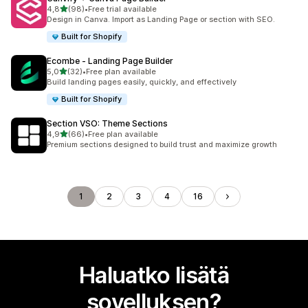
/ 5 tähteä
4,8
(98)
•
Free trial available
98 arvostelua yhteensä
Design in Canva. Import as Landing Page or section with SEO.
Built for Shopify
Ecombe ‑ Landing Page Builder
/ 5 tähteä
5,0
(32)
•
Free plan available
32 arvostelua yhteensä
Build landing pages easily, quickly, and effectively
Built for Shopify
Section VSO: Theme Sections
/ 5 tähteä
4,9
(66)
•
Free plan available
66 arvostelua yhteensä
Premium sections designed to build trust and maximize growth
1
2
3
4
16
Haluatko lisätä
sovelluksen?