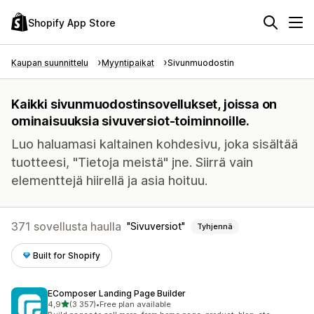
Shopify App Store
Kaupan suunnittelu
Myyntipaikat
Sivunmuodostin
Kaikki sivunmuodostinsovellukset, joissa on
ominaisuuksia sivuversiot-toiminnoille.
Luo haluamasi kaltainen kohdesivu, joka sisältää
tuotteesi, "Tietoja meistä" jne. Siirrä vain
elementtejä hiirellä ja asia hoituu.
371 sovellusta haulla
Sivuversiot
Tyhjennä
Built for Shopify
EComposer Landing Page Builder
/ 5 tähteä
4,9
(3 357)
•
Free plan available
3357 arvostelua yhteensä