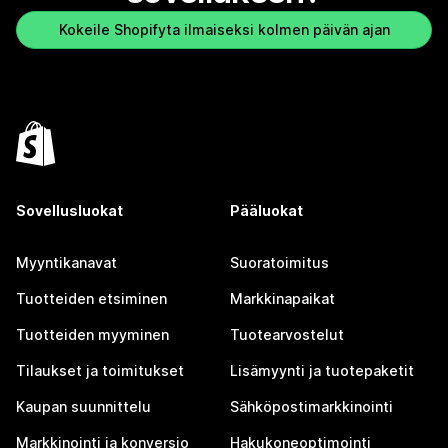
Kokeile Shopifyta ilmaiseksi kolmen päivän ajan
Sovellusluokat
Pääluokat
Myyntikanavat
Suoratoimitus
Tuotteiden etsiminen
Markkinapaikat
Tuotteiden myyminen
Tuotearvostelut
Tilaukset ja toimitukset
Lisämyynti ja tuotepaketit
Kaupan suunnittelu
Sähköpostimarkkinointi
Markkinointi ja konversio
Hakukoneoptimointi