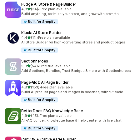
Fudge AI Store & Page Builder
/ 5 tähteä
4,8
(34)
•
Free plan available
34 arvostelua yhteensä
Build anything, optimize your store, and grow with prompts
Built for Shopify
Kluck: AI Store Builder
/ 5 tähteä
4,4
(11)
•
Free plan available
11 arvostelua yhteensä
AI Store Builder for high-converting stores and product pages
Built for Shopify
Sectionheroes
/ 5 tähteä
5,0
(54)
•
Free trial available
54 arvostelua yhteensä
Add Sections, Bundles, Trust Badges & more with Sectionheroes
PagePilot: AI Page Builder
/ 5 tähteä
4,8
(153)
•
Free plan available
153 arvostelua yhteensä
Build AI product pages and images in seconds, without code
Built for Shopify
BetterDocs FAQ Knowledge Base
/ 5 tähteä
4,9
(45)
•
Free plan available
45 arvostelua yhteensä
AI FAQ builder, knowledge base & help center with live chat
Built for Shopify
Canvify ✦ Canva Page Builder