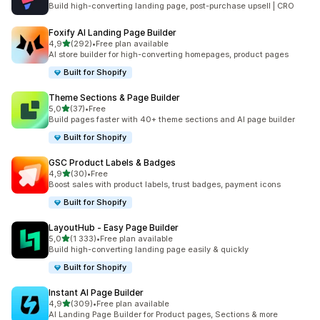
Build high-converting landing page, post-purchase upsell | CRO
Foxify AI Landing Page Builder
/ 5 tähteä
4,9
(292)
•
Free plan available
292 arvostelua yhteensä
AI store builder for high-converting homepages, product pages
Built for Shopify
Theme Sections & Page Builder
/ 5 tähteä
5,0
(37)
•
Free
37 arvostelua yhteensä
Build pages faster with 40+ theme sections and AI page builder
Built for Shopify
GSC Product Labels & Badges
/ 5 tähteä
4,9
(30)
•
Free
30 arvostelua yhteensä
Boost sales with product labels, trust badges, payment icons
Built for Shopify
LayoutHub ‑ Easy Page Builder
/ 5 tähteä
5,0
(1 333)
•
Free plan available
1333 arvostelua yhteensä
Build high-converting landing page easily & quickly
Built for Shopify
Instant AI Page Builder
/ 5 tähteä
4,9
(309)
•
Free plan available
309 arvostelua yhteensä
AI Landing Page Builder for Product pages, Sections & more