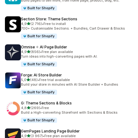
Build pages to sell more, from home page, product, blog, etc.
Built for Shopify
Section Store: Theme Sections
/ 5 tähteä
4,9
(2 716)
•
Free to install
2716 arvostelua yhteensä
700+ Customisable Sections. + Bundles, Cart Drawer & Blocks
Built for Shopify
Omnise ✧ AI Page Builder
/ 5 tähteä
4,9
(856)
•
Free plan available
856 arvostelua yhteensä
Turn ideas into high-converting pages with AI.
Built for Shopify
Forge: AI Store Builder
/ 5 tähteä
5,0
(48)
•
Free trial available
48 arvostelua yhteensä
Build your store in minutes with AI Store Builder + Bundles
Built for Shopify
G: Theme Sections & Blocks
/ 5 tähteä
4,8
(269)
•
Free
269 arvostelua yhteensä
Build a High-converting Storefront with Sections & Blocks
Built for Shopify
GemPages Landing Page Builder
/ 5 tähteä
4,9
(3 967)
•
Free plan available
3967 arvostelua yhteensä