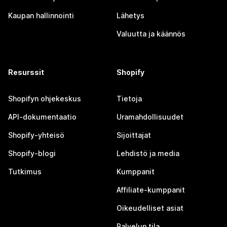
Kaupan hallinnointi
Lähetys
Valuutta ja käännös
Resurssit
Shopify
Shopifyn ohjekeskus
Tietoja
API-dokumentaatio
Uramahdollisuudet
Shopify-yhteisö
Sijoittajat
Shopify-blogi
Lehdistö ja media
Tutkimus
Kumppanit
Affiliate-kumppanit
Oikeudelliset asiat
Palvelun tila