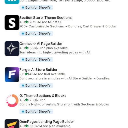
Build pages to sell more, from home page, product, blog, etc.
Built for Shopify
Section Store: Theme Sections
stelle su 5
4,9
(2.716)
•
Free to install
2716 recensioni totali
700+ Customisable Sections. + Bundles, Cart Drawer & Blocks
Built for Shopify
Omnise ✧ AI Page Builder
stelle su 5
4,9
(856)
•
Free plan available
856 recensioni totali
Turn ideas into high-converting pages with AI.
Built for Shopify
Forge: AI Store Builder
stelle su 5
5,0
(48)
•
Free trial available
48 recensioni totali
Build your store in minutes with AI Store Builder + Bundles
Built for Shopify
G: Theme Sections & Blocks
stelle su 5
4,8
(269)
•
Free
269 recensioni totali
Build a High-converting Storefront with Sections & Blocks
Built for Shopify
GemPages Landing Page Builder
stelle su 5
4,9
(3.967)
•
Free plan available
3967 recensioni totali