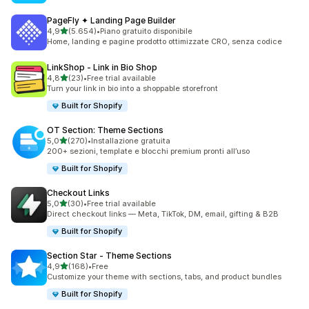
PageFly ✦ Landing Page Builder
stelle su 5
4,9
(5.654)
•
Piano gratuito disponibile
5654 recensioni totali
Home, landing e pagine prodotto ottimizzate CRO, senza codice
LinkShop ‑ Link in Bio Shop
stelle su 5
4,8
(23)
•
Free trial available
23 recensioni totali
Turn your link in bio into a shoppable storefront
Built for Shopify
OT Section: Theme Sections
stelle su 5
5,0
(270)
•
Installazione gratuita
270 recensioni totali
200+ sezioni, template e blocchi premium pronti all’uso
Built for Shopify
Checkout Links
stelle su 5
5,0
(30)
•
Free trial available
30 recensioni totali
Direct checkout links — Meta, TikTok, DM, email, gifting & B2B
Built for Shopify
Section Star ‑ Theme Sections
stelle su 5
4,9
(168)
•
Free
168 recensioni totali
Customize your theme with sections, tabs, and product bundles
Built for Shopify