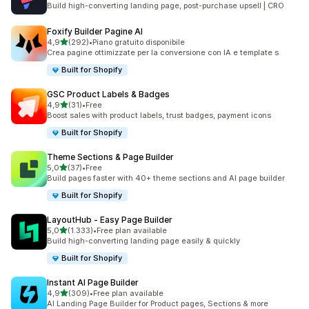
Build high-converting landing page, post-purchase upsell | CRO
Foxify Builder Pagine AI
stelle su 5
4,9
(292)
•
Piano gratuito disponibile
292 recensioni totali
Crea pagine ottimizzate per la conversione con IA e template s
Built for Shopify
GSC Product Labels & Badges
stelle su 5
4,9
(31)
•
Free
31 recensioni totali
Boost sales with product labels, trust badges, payment icons
Built for Shopify
Theme Sections & Page Builder
stelle su 5
5,0
(37)
•
Free
37 recensioni totali
Build pages faster with 40+ theme sections and AI page builder
Built for Shopify
LayoutHub ‑ Easy Page Builder
stelle su 5
5,0
(1.333)
•
Free plan available
1333 recensioni totali
Build high-converting landing page easily & quickly
Built for Shopify
Instant AI Page Builder
stelle su 5
4,9
(309)
•
Free plan available
309 recensioni totali
AI Landing Page Builder for Product pages, Sections & more