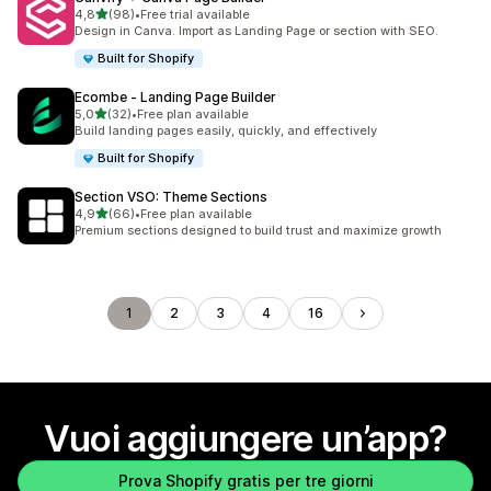
stelle su 5
4,8
(98)
•
Free trial available
98 recensioni totali
Design in Canva. Import as Landing Page or section with SEO.
Built for Shopify
Ecombe ‑ Landing Page Builder
stelle su 5
5,0
(32)
•
Free plan available
32 recensioni totali
Build landing pages easily, quickly, and effectively
Built for Shopify
Section VSO: Theme Sections
stelle su 5
4,9
(66)
•
Free plan available
66 recensioni totali
Premium sections designed to build trust and maximize growth
1
2
3
4
16
Vuoi aggiungere un’app?
Prova Shopify gratis per tre giorni