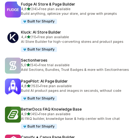
Fudge AI Store & Page Builder
stelle su 5
4,8
(34)
•
Free plan available
34 recensioni totali
Build anything, optimize your store, and grow with prompts
Built for Shopify
Kluck: AI Store Builder
stelle su 5
4,4
(11)
•
Free plan available
11 recensioni totali
AI Store Builder for high-converting stores and product pages
Built for Shopify
Sectionheroes
stelle su 5
5,0
(54)
•
Free trial available
54 recensioni totali
Add Sections, Bundles, Trust Badges & more with Sectionheroes
PagePilot: AI Page Builder
stelle su 5
4,8
(153)
•
Free plan available
153 recensioni totali
Build AI product pages and images in seconds, without code
Built for Shopify
BetterDocs FAQ Knowledge Base
stelle su 5
4,9
(45)
•
Free plan available
45 recensioni totali
AI FAQ builder, knowledge base & help center with live chat
Built for Shopify
Canvify ✦ Canva Page Builder