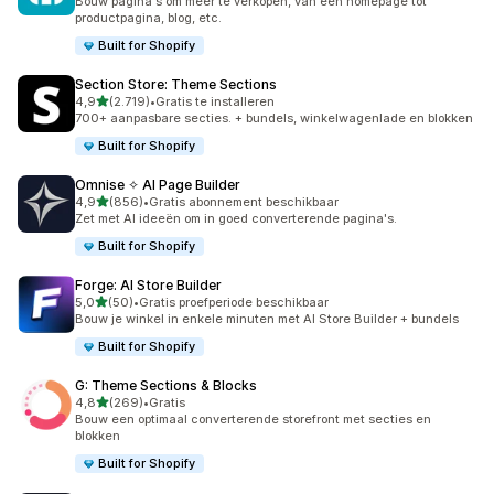
Bouw pagina's om meer te verkopen, van een homepage tot
productpagina, blog, etc.
Built for Shopify
Section Store: Theme Sections
van 5 sterren
4,9
(2.719)
•
Gratis te installeren
2719 recensies in totaal
700+ aanpasbare secties. + bundels, winkelwagenlade en blokken
Built for Shopify
Omnise ✧ AI Page Builder
van 5 sterren
4,9
(856)
•
Gratis abonnement beschikbaar
856 recensies in totaal
Zet met AI ideeën om in goed converterende pagina's.
Built for Shopify
Forge: AI Store Builder
van 5 sterren
5,0
(50)
•
Gratis proefperiode beschikbaar
50 recensies in totaal
Bouw je winkel in enkele minuten met AI Store Builder + bundels
Built for Shopify
G: Theme Sections & Blocks
van 5 sterren
4,8
(269)
•
Gratis
269 recensies in totaal
Bouw een optimaal converterende storefront met secties en
blokken
Built for Shopify