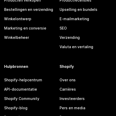
Producten verkopen
Productrecensies
Bestellingen en verzending
Upselling en bundels
Winkelontwerp
E-mailmarketing
Marketing en conversie
SEO
Winkelbeheer
Verzending
Valuta en vertaling
Hulpbronnen
Shopify
Shopify-helpcentrum
Over ons
API-documentatie
Carrières
Shopify Community
Investeerders
Shopify-blog
Pers en media