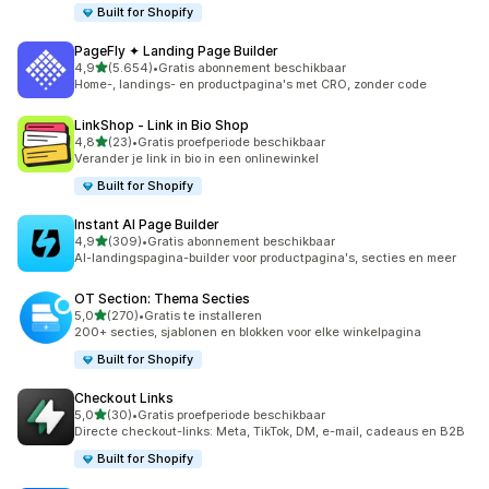
Built for Shopify
PageFly ✦ Landing Page Builder
van 5 sterren
4,9
(5.654)
•
Gratis abonnement beschikbaar
5654 recensies in totaal
Home-, landings- en productpagina's met CRO, zonder code
LinkShop ‑ Link in Bio Shop
van 5 sterren
4,8
(23)
•
Gratis proefperiode beschikbaar
23 recensies in totaal
Verander je link in bio in een onlinewinkel
Built for Shopify
Instant AI Page Builder
van 5 sterren
4,9
(309)
•
Gratis abonnement beschikbaar
309 recensies in totaal
AI-landingspagina-builder voor productpagina's, secties en meer
OT Section: Thema Secties
van 5 sterren
5,0
(270)
•
Gratis te installeren
270 recensies in totaal
200+ secties, sjablonen en blokken voor elke winkelpagina
Built for Shopify
Checkout Links
van 5 sterren
5,0
(30)
•
Gratis proefperiode beschikbaar
30 recensies in totaal
Directe checkout-links: Meta, TikTok, DM, e-mail, cadeaus en B2B
Built for Shopify