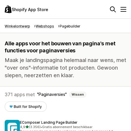
Shopify App Store
Winkelontwerp
Webshops
Pagebuilder
Alle apps voor het bouwen van pagina's met
functies voor paginaversies
Maak je landingspagina helemaal naar wens, met
"over ons"-informatie tot producten. Gewoon
slepen, neerzetten en klaar.
371 apps met
Paginaversies
Wissen
Built for Shopify
EComposer Landing Page Builder
van 5 sterren
4,9
(3.356)
•
Gratis abonnement beschikbaar
3356 recensies in totaal