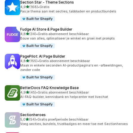
Section Star ‑ Theme Sections
van 5 sterren
4,9
(168)
•
Gratis
168 recensies in totaal
Pas je thema aan met secties, tabbladen en productbundels
Built for Shopify
Fudge AI Store & Page Builder
van 5 sterren
4,8
(34)
•
Gratis abonnement beschikbaar
34 recensies in totaal
Bouw van alles, optimaliseer je winkel en groei met prompts
Built for Shopify
PagePilot: AI Page Builder
van 5 sterren
4,8
(155)
•
Gratis abonnement beschikbaar
155 recensies in totaal
Maak in enkele seconden AI-productpagina's en -afbeeldingen,
zonder code
Built for Shopify
BetterDocs FAQ Knowledge Base
van 5 sterren
4,9
(45)
•
Gratis abonnement beschikbaar
45 recensies in totaal
AI-FAQ-builder, kennisbank en helpcenter met livechat
Built for Shopify
Sectionheroes
van 5 sterren
5,0
(54)
•
Gratis proefperiode beschikbaar
54 recensies in totaal
Voeg secties, bundels, trustbadges en meer toe met Sectionheroes