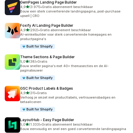
GemPages Landing Page Builder
van 5 sterren
4,9
(3.971)
•
Gratis abonnement beschikbaar
3971 recensies in totaal
Bouw een sterk converterende landingspagina, post-purchase
upsell | CRO
Foxify AI Landing Page Builder
van 5 sterren
4,9
(292)
•
Gratis abonnement beschikbaar
292 recensies in totaal
AI-winkelbuilder voor sterk converterende homepages en
productpagina's
Built for Shopify
Theme Sections & Page Builder
van 5 sterren
5,0
(38)
•
Gratis
38 recensies in totaal
Bouw sneller pagina's met 40+ themasecties en de AI-
paginabouwer
Built for Shopify
GSC Product Labels & Badges
van 5 sterren
4,9
(31)
•
Gratis
31 recensies in totaal
Verhoog je omzet met productlabels, vertrouwensbadges en
betaaliconen
Built for Shopify
LayoutHub ‑ Easy Page Builder
van 5 sterren
5,0
(1.333)
•
Gratis abonnement beschikbaar
1333 recensies in totaal
Bouw eenvoudig en snel een goed converterende landingspagina