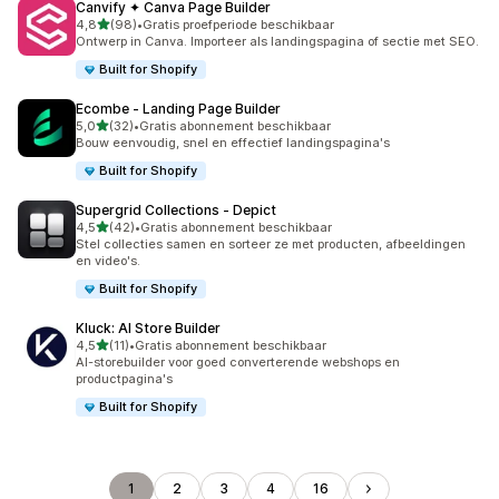
Canvify ✦ Canva Page Builder
van 5 sterren
4,8
(98)
•
Gratis proefperiode beschikbaar
98 recensies in totaal
Ontwerp in Canva. Importeer als landingspagina of sectie met SEO.
Built for Shopify
Ecombe ‑ Landing Page Builder
van 5 sterren
5,0
(32)
•
Gratis abonnement beschikbaar
32 recensies in totaal
Bouw eenvoudig, snel en effectief landingspagina's
Built for Shopify
Supergrid Collections ‑ Depict
van 5 sterren
4,5
(42)
•
Gratis abonnement beschikbaar
42 recensies in totaal
Stel collecties samen en sorteer ze met producten, afbeeldingen
en video's.
Built for Shopify
Kluck: AI Store Builder
van 5 sterren
4,5
(11)
•
Gratis abonnement beschikbaar
11 recensies in totaal
AI-storebuilder voor goed converterende webshops en
productpagina's
Built for Shopify
1
2
3
4
16