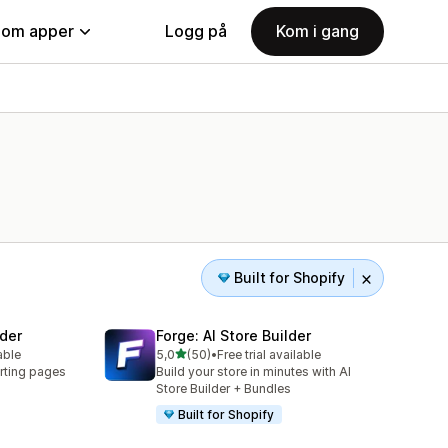
nom apper
Logg på
Kom i gang
Built for Shopify
der
Forge: AI Store Builder
av 5 stjerner
able
5,0
(50)
•
Free trial available
Totalt 50 omtaler
rting pages
Build your store in minutes with AI
Store Builder + Bundles
Built for Shopify