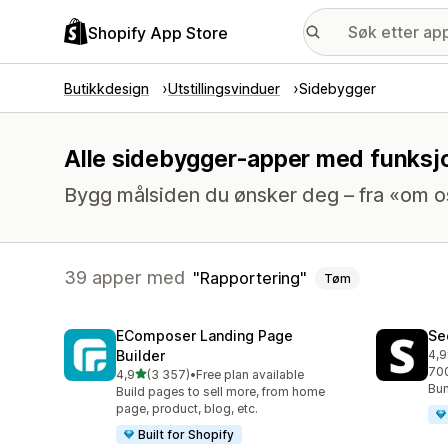
Shopify App Store
Butikkdesign
Utstillingsvinduer
Sidebygger
Alle sidebygger-apper med funksjo
Bygg målsiden du ønsker deg – fra «om oss»
39 apper med
Rapportering
Tøm
EComposer Landing Page
Se
Builder
4,9
Tot
700
av 5 stjerner
4,9
(3 357)
•
Free plan available
Totalt 3357 omtaler
Bun
Build pages to sell more, from home
page, product, blog, etc.
Built for Shopify