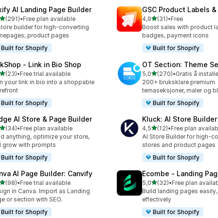
xify AI Landing Page Builder
GSC Product Labels &
av 5 stjerner
av 5 stjerner
(291)
•
Free plan available
4,9
(31)
•
Free
alt 291 omtaler
Totalt 31 omtaler
store builder for high-converting
Boost sales with product la
mepages, product pages
badges, payment icons
Built for Shopify
Built for Shopify
nkShop ‑ Link in Bio Shop
OT Section: Theme Se
av 5 stjerner
av 5 stjerner
(23)
•
Free trial available
5,0
(270)
•
Gratis å install
alt 23 omtaler
Totalt 270 omtaler
n your link in bio into a shoppable
200+ bruksklare premium
refront
temaseksjoner, maler og b
Built for Shopify
Built for Shopify
dge AI Store & Page Builder
Kluck: AI Store Builder
av 5 stjerner
av 5 stjerner
(34)
•
Free plan available
4,5
(12)
•
Free plan availab
alt 34 omtaler
Totalt 12 omtaler
ld anything, optimize your store,
AI Store Builder for high-c
 grow with prompts
stores and product pages
Built for Shopify
Built for Shopify
nva AI Page Builder: Canvify
Ecombe ‑ Landing Pag
av 5 stjerner
av 5 stjerner
(98)
•
Free trial available
5,0
(32)
•
Free plan availa
alt 98 omtaler
Totalt 32 omtaler
ign in Canva. Import as Landing
Build landing pages easily,
e or section with SEO.
effectively
Built for Shopify
Built for Shopify