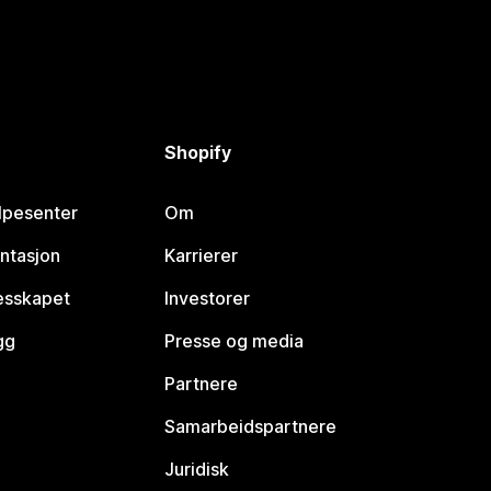
Shopify
lpesenter
Om
ntasjon
Karrierer
lesskapet
Investorer
gg
Presse og media
Partnere
Samarbeidspartnere
Juridisk