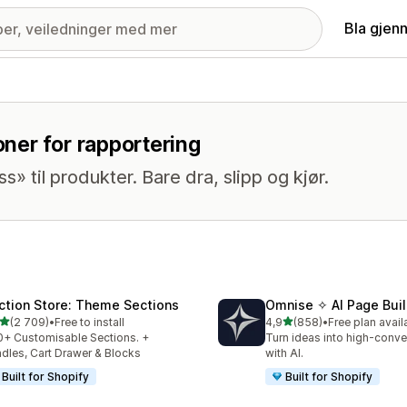
Bla gjen
ner for rapportering
 til produkter. Bare dra, slipp og kjør.
ction Store: Theme Sections
Omnise ✧ AI Page Buil
av 5 stjerner
av 5 stjerner
(2 709)
•
Free to install
4,9
(858)
•
Free plan avail
alt 2709 omtaler
Totalt 858 omtaler
+ Customisable Sections. +
Turn ideas into high-conve
dles, Cart Drawer & Blocks
with AI.
Built for Shopify
Built for Shopify