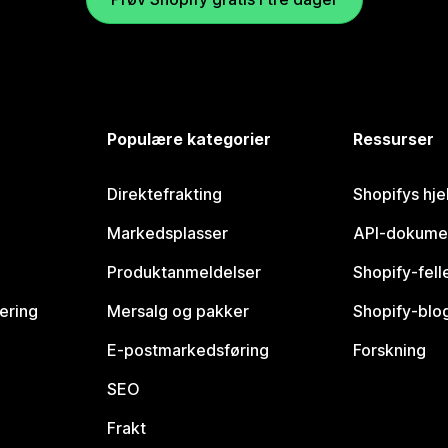
Populære kategorier
Ressurser
Direktefrakting
Shopifys hje
Markedsplasser
API-dokume
Produktanmeldelser
Shopify-fel
vering
Mersalg og pakker
Shopify-blo
E-postmarkedsføring
Forskning
SEO
Frakt