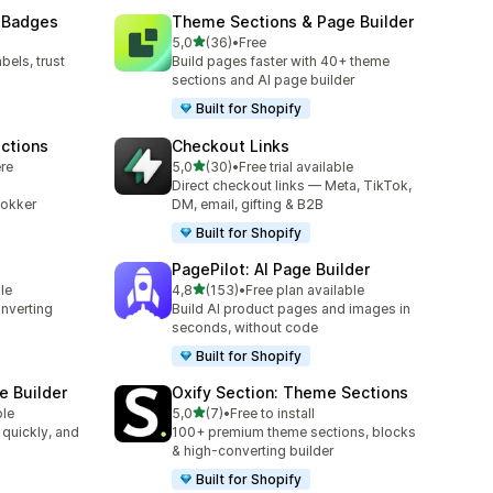
 Badges
Theme Sections & Page Builder
av 5 stjerner
5,0
(36)
•
Free
Totalt 36 omtaler
bels, trust
Build pages faster with 40+ theme
sections and AI page builder
Built for Shopify
ctions
Checkout Links
av 5 stjerner
ere
5,0
(30)
•
Free trial available
Totalt 30 omtaler
Direct checkout links — Meta, TikTok,
lokker
DM, email, gifting & B2B
Built for Shopify
PagePilot: AI Page Builder
av 5 stjerner
le
4,8
(153)
•
Free plan available
Totalt 153 omtaler
onverting
Build AI product pages and images in
seconds, without code
Built for Shopify
e Builder
Oxify Section: Theme Sections
av 5 stjerner
ble
5,0
(7)
•
Free to install
Totalt 7 omtaler
 quickly, and
100+ premium theme sections, blocks
& high-converting builder
Built for Shopify