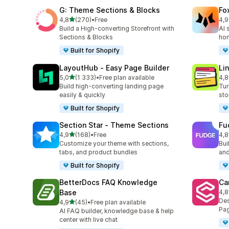
G: Theme Sections & Blocks
Fo
av 5 stjerner
4,8
(270)
•
Free
4,9
Totalt 270 omtaler
Tot
Build a High-converting Storefront with
AI 
Sections & Blocks
ho
Built for Shopify
LayoutHub ‑ Easy Page Builder
Li
av 5 stjerner
5,0
(1 333)
•
Free plan available
4,8
Totalt 1333 omtaler
Tot
Build high-converting landing page
Tur
easily & quickly
sto
Built for Shopify
Section Star ‑ Theme Sections
Fu
av 5 stjerner
4,9
(168)
•
Free
4,8
Totalt 168 omtaler
Tot
Customize your theme with sections,
Bui
tabs, and product bundles
and
Built for Shopify
BetterDocs FAQ Knowledge
Ca
Base
4,8
Tot
Des
av 5 stjerner
4,9
(45)
•
Free plan available
Totalt 45 omtaler
Pag
AI FAQ builder, knowledge base & help
center with live chat