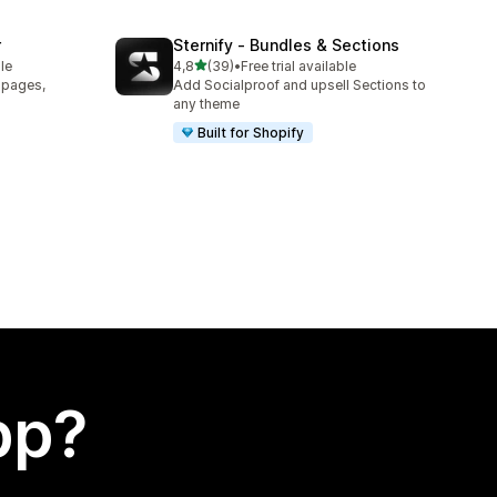
r
Sternify ‑ Bundles & Sections
av 5 stjerner
le
4,8
(39)
•
Free trial available
Totalt 39 omtaler
t pages,
Add Socialproof and upsell Sections to
any theme
Built for Shopify
app?