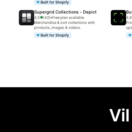
Built for Shopify
Supergrid Collections ‑ Depict
Bu
av 5 stjerner
4,5
(42)
•
Free plan available
4,9
Totalt 42 omtaler
Tot
Merchandise & sort collections with
Pro
products, images & videos.
ups
Built for Shopify
Vil