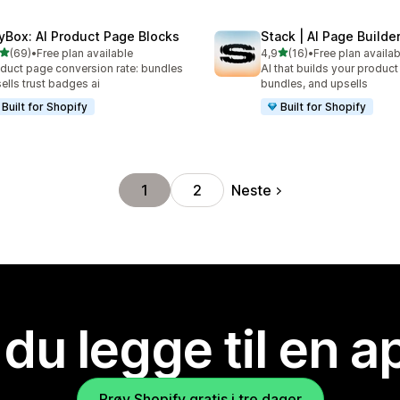
yBox: AI Product Page Blocks
Stack | AI Page Builde
av 5 stjerner
av 5 stjerner
(69)
•
Free plan available
4,9
(16)
•
Free plan availab
alt 69 omtaler
Totalt 16 omtaler
duct page conversion rate: bundles
AI that builds your produc
ells trust badges ai
bundles, and upsells
Built for Shopify
Built for Shopify
Neste
1
2
 du legge til en 
Prøv Shopify gratis i tre dager