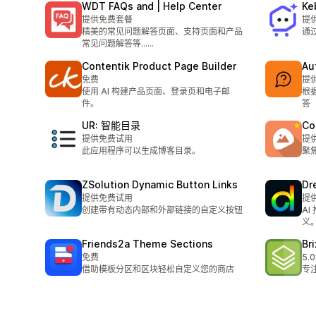
WDT FAQs and | Help Center
Ke
提供免费套餐
提
精美的常见问题解答页面、支持页面和产品
通
常见问题解答等……
Contentik Product Page Builder
Au
免费
提
使用 AI 构建产品页面、登录页和电子邮
根
件。
答
UR: 智能目录
Co
提供免费试用
提
此应用程序可以生成博客目录。
聚
ZSolution Dynamic Button Links
Dr
提供免费试用
提
创建带有动态内部和外部链接的自定义按钮
A
义
Friends2a Theme Sections
Br
免费
5.0
总共
借助模板分区和区块轻松自定义您的商店
专