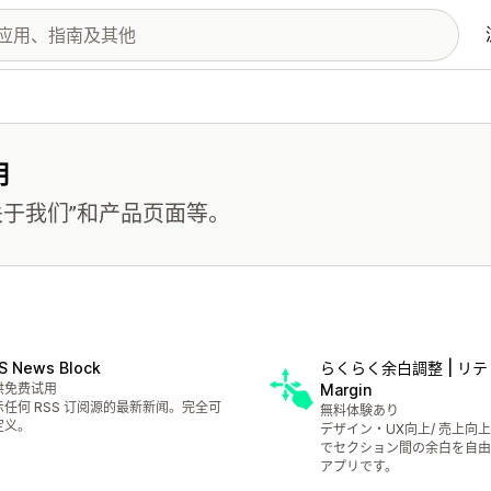
用
于我们”和产品页面等。
S News Block
らくらく余白調整 | リ
供免费试用
Margin
示任何 RSS 订阅源的最新新闻。完全可
無料体験あり
定义。
デザイン・UX向上/ 売上向
でセクション間の余白を自由
アプリです。