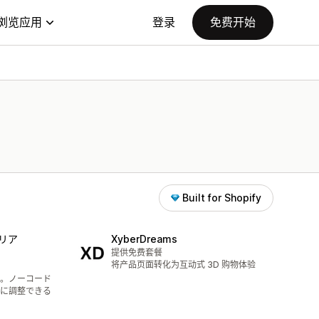
浏览应用
登录
免费开始
Built for Shopify
テリア
XyberDreams
提供免费套餐
将产品页面转化为互动式 3D 购物体验
上。ノーコード
に調整できる