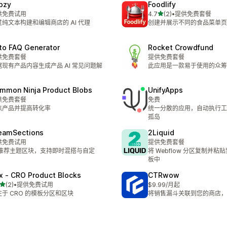
bzy
Foodlify
星（满分 5 星）
供免费试用
4.7
(2)
•
提供免费套餐
总共 2 条评论
过纯文本构建和编辑商店的 AI 代理
创建并展示不同的食品菜单页
to FAQ Generator
Rocket Crowdfund
供免费套餐
提供免费套餐
据现有产品内容生成产品 AI 常见问题解
此应用是一款易于使用的众筹
mmon Ninja Product Blobs
UnifyApps
供免费套餐
免费
焦产品并提高转化率
统一分散的应用，自动执行工
孤岛
eamSections
2Liquid
供免费试用
提供免费套餐
I 推荐主题区块，支持即时混搭与自定
将 Webflow 分区复制并
。
板中
ix ‑ CRO Product Blocks
CTRwow
星（满分 5 星）
(2)
•
提供免费试用
$9.99/月起
 2 条评论
注于 CRO 的模板分区和区块
将销售漏斗关联到您的商店，