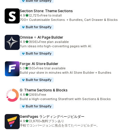
Built for Shopify
Section Store: Theme Sections
5つ星中
4.9
(2,721)
•
Free to install
合計レビュー数：2721件
700+ Customisable Sections. + Bundles, Cart Drawer & Blocks
Built for Shopify
Omnise ✧ AI Page Builder
5つ星中
4.9
(856)
•
Free plan available
合計レビュー数：856件
Turn ideas into high-converting pages with AI.
Built for Shopify
Forge: AI Store Builder
5つ星中
5.0
(50)
•
Free trial available
合計レビュー数：50件
Build your store in minutes with AI Store Builder + Bundles
Built for Shopify
G: Theme Sections & Blocks
5つ星中
4.8
(269)
•
Free
合計レビュー数：269件
Build a High-converting Storefront with Sections & Blocks
Built for Shopify
GemPages ランディングページビルダー
5つ星中
4.9
(3,970)
•
無料プランあり
合計レビュー数：3970件
手軽でコンバージョンに焦点を当てたページビルダー。