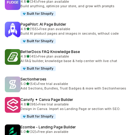
5つ星中
4.8
(34)
•
Free plan available
合計レビュー数：34件
Build anything, optimize your store, and grow with prompts
Built for Shopify
PagePilot: AI Page Builder
5つ星中
4.8
(155)
•
Free plan available
合計レビュー数：155件
Build AI product pages and images in seconds, without code
Built for Shopify
BetterDocs FAQ Knowledge Base
5つ星中
4.9
(45)
•
Free plan available
合計レビュー数：45件
AI FAQ builder, knowledge base & help center with live chat
Built for Shopify
Sectionheroes
5つ星中
5.0
(54)
•
Free trial available
合計レビュー数：54件
Add Sections, Bundles, Trust Badges & more with Sectionheroes
Canvify ✦ Canva Page Builder
5つ星中
4.8
(98)
•
Free trial available
合計レビュー数：98件
Design in Canva. Import as Landing Page or section with SEO.
Built for Shopify
Ecombe ‑ Landing Page Builder
5つ星中
5.0
(32)
•
Free plan available
合計レビュー数：32件