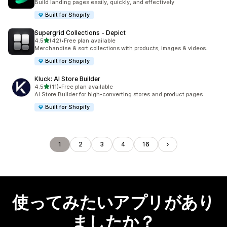
Build landing pages easily, quickly, and effectively
Built for Shopify
Supergrid Collections ‑ Depict
5つ星中
4.5
(42)
•
Free plan available
合計レビュー数：42件
Merchandise & sort collections with products, images & videos.
Built for Shopify
Kluck: AI Store Builder
5つ星中
4.5
(11)
•
Free plan available
合計レビュー数：11件
AI Store Builder for high-converting stores and product pages
Built for Shopify
1
2
3
4
16
使ってみたいアプリがあり
ましたか？