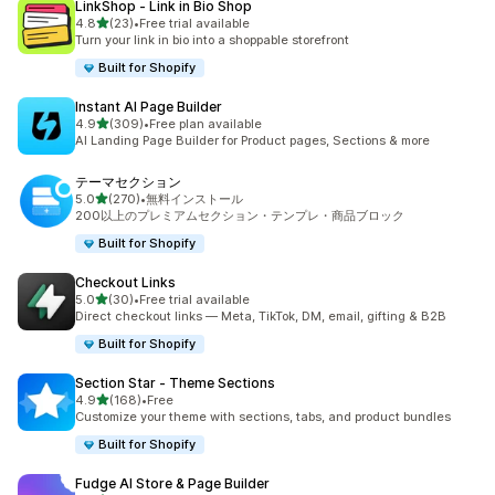
LinkShop ‑ Link in Bio Shop
5つ星中
4.8
(23)
•
Free trial available
合計レビュー数：23件
Turn your link in bio into a shoppable storefront
Built for Shopify
Instant AI Page Builder
5つ星中
4.9
(309)
•
Free plan available
合計レビュー数：309件
AI Landing Page Builder for Product pages, Sections & more
テーマセクション
5つ星中
5.0
(270)
•
無料インストール
合計レビュー数：270件
200以上のプレミアムセクション・テンプレ・商品ブロック
Built for Shopify
Checkout Links
5つ星中
5.0
(30)
•
Free trial available
合計レビュー数：30件
Direct checkout links — Meta, TikTok, DM, email, gifting & B2B
Built for Shopify
Section Star ‑ Theme Sections
5つ星中
4.9
(168)
•
Free
合計レビュー数：168件
Customize your theme with sections, tabs, and product bundles
Built for Shopify
Fudge AI Store & Page Builder