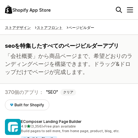
Shopify App Store
ストアデザイン
ストアフロント
ページビルダー
seoを特集したすべてのページビルダーアプリ
「会社概要」から商品ページまで、希望どおりのラ
ンディングページを構築できます。ドラッグ&ドロ
ップだけでページが完成します。
370個のアプリ：
SEO
クリア
Built for Shopify
EComposer Landing Page Builder
5つ星中
4.9
(3,356)
•
Free plan available
合計レビュー数：3356件
Build pages to sell more, from home page, product, blog, etc.