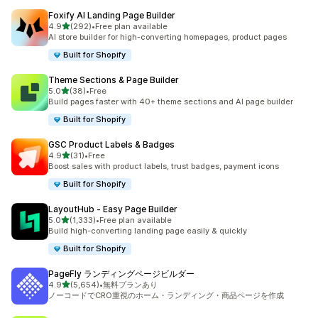
Foxify AI Landing Page Builder
5つ星中
4.9
(292)
•
Free plan available
合計レビュー数：292件
AI store builder for high-converting homepages, product pages
Built for Shopify
Theme Sections & Page Builder
5つ星中
5.0
(38)
•
Free
合計レビュー数：38件
Build pages faster with 40+ theme sections and AI page builder
Built for Shopify
GSC Product Labels & Badges
5つ星中
4.9
(31)
•
Free
合計レビュー数：31件
Boost sales with product labels, trust badges, payment icons
Built for Shopify
LayoutHub ‑ Easy Page Builder
5つ星中
5.0
(1,333)
•
Free plan available
合計レビュー数：1333件
Build high-converting landing page easily & quickly
Built for Shopify
PageFly ランディングページビルダー
5つ星中
4.9
(5,654)
•
無料プランあり
合計レビュー数：5654件
ノーコードでCRO重視のホーム・ランディング・商品ページを作成