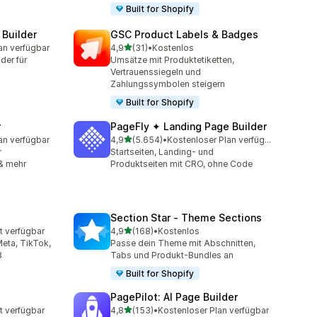
Built for Shopify
 Builder
GSC Product Labels & Badges
von 5 Sternen
an verfügbar
4,9
(31)
•
Kostenlos
mt
31 Rezensionen insgesamt
der für
Umsätze mit Produktetiketten,
Vertrauenssiegeln und
Zahlungssymbolen steigern
Built for Shopify
r
PageFly ✦ Landing Page Builder
von 5 Sternen
an verfügbar
4,9
(5.654)
•
Kostenloser Plan verfügbar
mt
5654 Rezensionen insgesamt
r
Startseiten, Landing- und
 & mehr
Produktseiten mit CRO, ohne Code
Section Star ‑ Theme Sections
von 5 Sternen
t verfügbar
4,9
(168)
•
Kostenlos
t
168 Rezensionen insgesamt
eta, TikTok,
Passe dein Theme mit Abschnitten,
B
Tabs und Produkt-Bundles an
Built for Shopify
PagePilot: AI Page Builder
von 5 Sternen
t verfügbar
4,8
(153)
•
Kostenloser Plan verfügbar
t
153 Rezensionen insgesamt