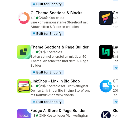
Built for Shopify
G: Theme Sections & Blocks
Ge
von 5 Sternen
4,8
(269)
•
Kostenlos
4,9
269 Rezensionen insgesamt
397
Eine konversionsstarke Storefront mit
Ein
Abschnitten & Blöcken erstellen
kon
Built for Shopify
Theme Sections & Page Builder
La
von 5 Sternen
5,0
(37)
•
Kostenlos
5,0
37 Rezensionen insgesamt
133
Seiten schneller erstellen mit über 40
Ein
Theme-Abschnitten und dem AI Page
Lan
Builder
Built for Shopify
LinkShop ‑ Link in Bio Shop
OT
von 5 Sternen
4,8
(23)
•
Kostenloser Test verfügbar
5,0
23 Rezensionen insgesamt
270
Deinen Link in der Bio in eine Storefront
200
mit Kauffunktion verwandeln
jed
Built for Shopify
Fudge AI Store & Page Builder
Kl
von 5 Sternen
4,8
(34)
•
Kostenloser Plan verfügbar
4,4
34 Rezensionen insgesamt
11 