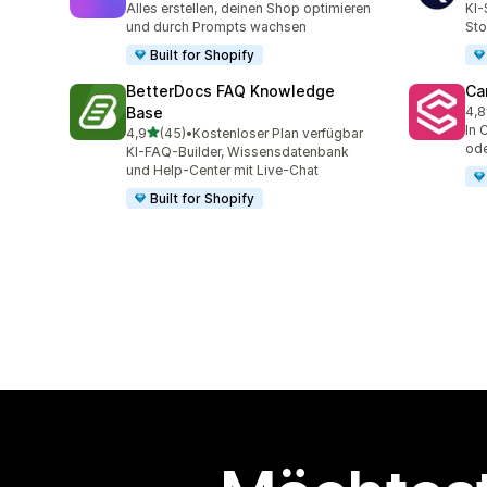
Alles erstellen, deinen Shop optimieren
KI-
und durch Prompts wachsen
Sto
Built for Shopify
BetterDocs FAQ Knowledge
Ca
Base
4,8
98 
In 
von 5 Sternen
4,9
(45)
•
Kostenloser Plan verfügbar
45 Rezensionen insgesamt
ode
KI-FAQ-Builder, Wissensdatenbank
und Help-Center mit Live-Chat
Built for Shopify