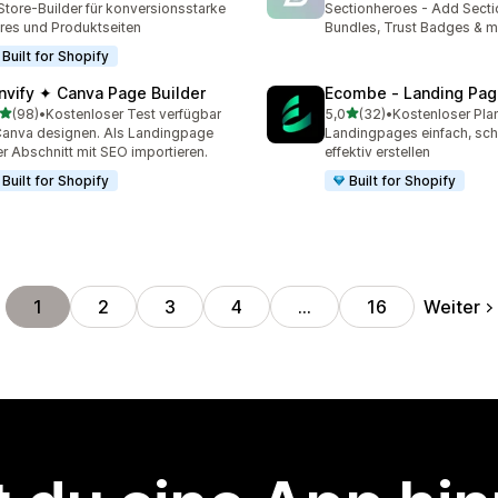
Store-Builder für konversionsstarke
Sectionheroes - Add Secti
res und Produktseiten
Bundles, Trust Badges & 
Built for Shopify
nvify ✦ Canva Page Builder
Ecombe ‑ Landing Pag
von 5 Sternen
von 5 Sternen
(98)
•
Kostenloser Test verfügbar
5,0
(32)
•
Kostenloser Pla
Rezensionen insgesamt
32 Rezensionen insgesam
Canva designen. Als Landingpage
Landingpages einfach, sch
r Abschnitt mit SEO importieren.
effektiv erstellen
Built for Shopify
Built for Shopify
Weiter
1
2
3
4
…
16