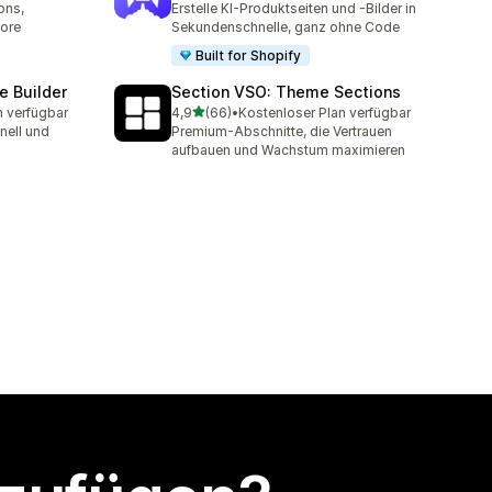
ons,
Erstelle KI-Produktseiten und -Bilder in
more
Sekundenschnelle, ganz ohne Code
Built for Shopify
e Builder
Section VSO: Theme Sections
von 5 Sternen
n verfügbar
4,9
(66)
•
Kostenloser Plan verfügbar
t
66 Rezensionen insgesamt
nell und
Premium-Abschnitte, die Vertrauen
aufbauen und Wachstum maximieren