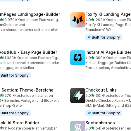
mPages Landingpage‑Builder
Foxify KI Landing Page
von 5 Sternen
von 5 Sternen
(3.970)
•
Kostenloser Plan verfügbar
4,9
(292)
•
Kostenloser Pl
0 Rezensionen insgesamt
292 Rezensionen insgesa
 müheloser und
Foxify KI Landing Page Buil
versionsorientierter seitenersteller
Branchen-CRO
Built for Shopify
youtHub ‑ Easy Page Builder
Instant AI Page Builde
von 5 Sternen
von 5 Sternen
(1.333)
•
Kostenloser Plan verfügbar
4,9
(309)
•
Kostenloser Pl
3 Rezensionen insgesamt
309 Rezensionen insgesa
fach und schnell konversionsstarke
KI-Landingpage-Builder fü
dingpages erstellen
Produktseiten, Abschnitte
Built for Shopify
 Section: Theme‑Bereiche
Checkout Links
von 5 Sternen
von 5 Sternen
(270)
•
Kostenlose Installation
5,0
(30)
•
Kostenloser Tes
 Rezensionen insgesamt
30 Rezensionen insgesam
+ Bereiche, Vorlagen und Blöcke für
Direkte Checkout-Links – M
e Shop-Seite
DM, E-Mail, Gifting und B2
Built for Shopify
Built for Shopify
uck: AI Store Builder
Sectionheroes
von 5 Sternen
von 5 Sternen
(11)
•
Kostenloser Plan verfügbar
5,0
(54)
•
Kostenloser Tes
Rezensionen insgesamt
54 Rezensionen insgesam