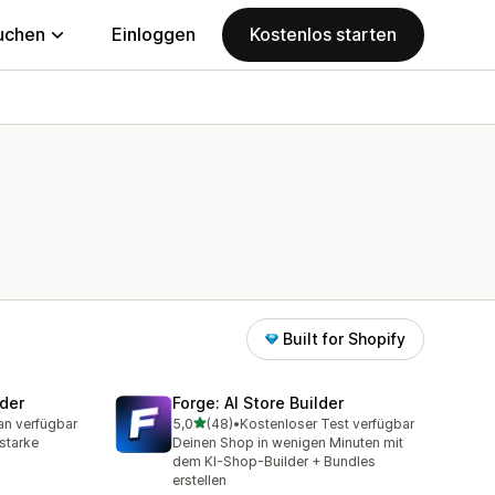
uchen
Einloggen
Kostenlos starten
Built for Shopify
der
Forge: AI Store Builder
von 5 Sternen
an verfügbar
5,0
(48)
•
Kostenloser Test verfügbar
mt
48 Rezensionen insgesamt
sstarke
Deinen Shop in wenigen Minuten mit
dem KI-Shop-Builder + Bundles
erstellen