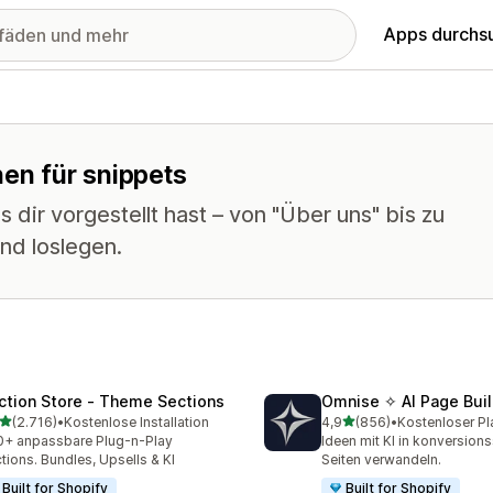
Apps durchs
nen für snippets
 dir vorgestellt hast – von "Über uns" bis zu
nd loslegen.
ction Store ‑ Theme Sections
Omnise ✧ AI Page Buil
von 5 Sternen
von 5 Sternen
(2.716)
•
Kostenlose Installation
4,9
(856)
•
Kostenloser Pl
6 Rezensionen insgesamt
856 Rezensionen insgesa
+ anpassbare Plug-n-Play
Ideen mit KI in konversion
tions. Bundles, Upsells & KI
Seiten verwandeln.
Built for Shopify
Built for Shopify