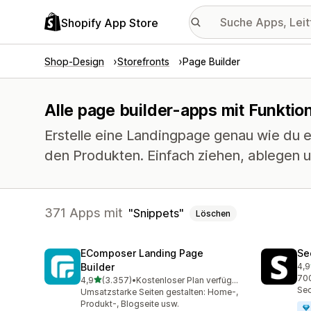
Shopify App Store
Shop-Design
Storefronts
Page Builder
Alle page builder-apps mit Funktio
Erstelle eine Landingpage genau wie du es
den Produkten. Einfach ziehen, ablegen u
371 Apps mit
Snippets
Löschen
EComposer Landing Page
Se
Builder
4,9
271
700
von 5 Sternen
4,9
(3.357)
•
Kostenloser Plan verfügbar
3357 Rezensionen insgesamt
Sec
Umsatzstarke Seiten gestalten: Home-,
Produkt-, Blogseite usw.